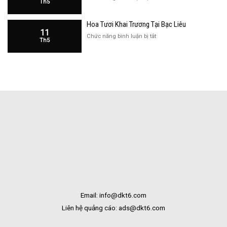
Th5
Hàng
Hoa
Tại
Khai
Bạc
Hoa Tươi Khai Trương Tại Bạc Liêu
Trương
Liêu
11
Cửa
ở
Chức năng bình luận bị tắt
Th5
Hàng
Hoa
Tại
Tươi
Bắc
Khai
Kạn
Trương
Tại
Bạc
Liêu
Email: info@dkt6.com
Liên hệ quảng cáo: ads@dkt6.com