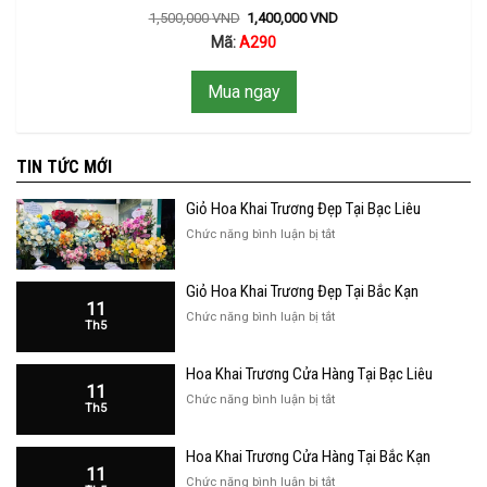
1,500,000
VND
1,400,000
VND
Mã:
A290
Mua ngay
TIN TỨC MỚI
Giỏ Hoa Khai Trương Đẹp Tại Bạc Liêu
ở
Chức năng bình luận bị tắt
Giỏ
Hoa
Giỏ Hoa Khai Trương Đẹp Tại Bắc Kạn
Khai
11
Trương
ở
Chức năng bình luận bị tắt
Th5
Đẹp
Giỏ
Tại
Hoa
Bạc
Hoa Khai Trương Cửa Hàng Tại Bạc Liêu
Khai
Liêu
11
Trương
ở
Chức năng bình luận bị tắt
Th5
Đẹp
Hoa
Tại
Khai
Bắc
Hoa Khai Trương Cửa Hàng Tại Bắc Kạn
Trương
Kạn
11
Cửa
ở
Chức năng bình luận bị tắt