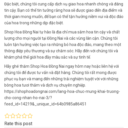
Đặc biệt, chúng tôi cung cấp dịch vụ giao hoa nhanh chóng và đáng
tin cậy. Bạn có thể tin tưởng rằng hoa sẽ được giao đến địa điểm và
thời gian mong muốn, để bạn có thể tận hưởng niềm vui và độc đáo
của hoa trong những dịp đặc biệt.
Shop Hoa Đồng Nai tự hào là địa chỉ mua sắm hoa tin cậy và chất
lượng cho mọi người tại Đồng Nai và các vùng lân cận. Chúng tôi
luôn tận hưởng việc tạo ra những bó hoa độc đáo, mang theo một
thông điệp yêu thương và sự chăm sóc. Hãy đến với chúng tôi và
khám phá thế giới hoa đầy màu sắc và sự tinh tế.
Hãy ghé thăm Shop Hoa Đồng Nai ngay hôm nay hoặc liên hệ với
chúng tôi để được tư vấn và đặt hàng. Chúng tôi rất mong được
phục vụ bạn và mang đến những trải nghiệm tuyệt vời với những
bông hoa tươi thắm và dịch vụ chuyên nghiệp.
https://shophoadongnai.com/lang-hoa-chuc-mung-khai-truong-
cho-cong-nhan-ho-nai-3/?
feed_id=14219&_unique_id=64b0985a86451
Rate this post