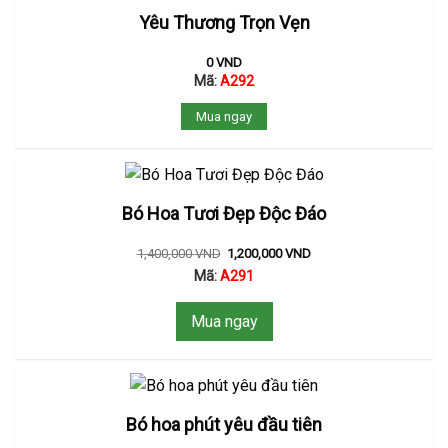
Yêu Thương Trọn Vẹn
0
VND
Mã:
A292
Mua ngay
Bó Hoa Tươi Đẹp Độc Đáo
1,400,000
VND
1,200,000
VND
Mã:
A291
Mua ngay
Bó hoa phút yêu đầu tiên