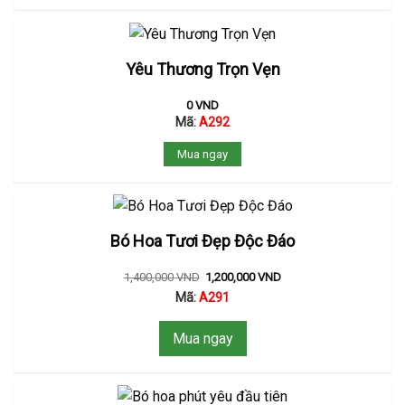
Yêu Thương Trọn Vẹn
0
VND
Mã:
A292
Mua ngay
Bó Hoa Tươi Đẹp Độc Đáo
1,400,000
VND
1,200,000
VND
Mã:
A291
Mua ngay