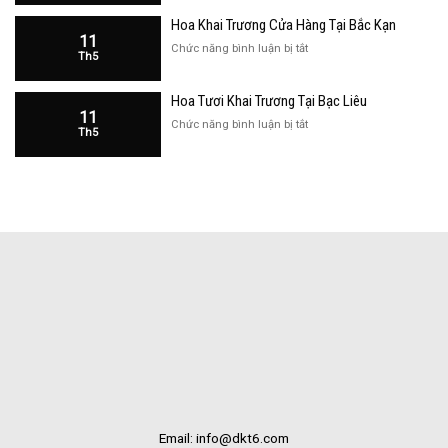
Khai
Bắc
Hoa Khai Trương Cửa Hàng Tại Bắc Kạn
Trương
Kạn
11
Cửa
ở
Chức năng bình luận bị tắt
Th5
Hàng
Hoa
Tại
Khai
Bạc
Hoa Tươi Khai Trương Tại Bạc Liêu
Trương
Liêu
11
Cửa
ở
Chức năng bình luận bị tắt
Th5
Hàng
Hoa
Tại
Tươi
Bắc
Khai
Kạn
Trương
Tại
Bạc
Liêu
Email: info@dkt6.com