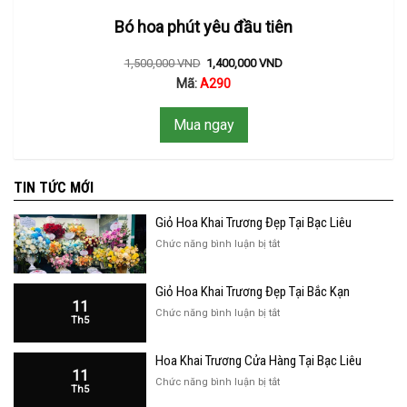
Bó hoa phút yêu đầu tiên
1,500,000
VND
1,400,000
VND
Mã:
A290
Mua ngay
TIN TỨC MỚI
Giỏ Hoa Khai Trương Đẹp Tại Bạc Liêu
ở
Chức năng bình luận bị tắt
Giỏ
Hoa
Giỏ Hoa Khai Trương Đẹp Tại Bắc Kạn
Khai
11
Trương
ở
Chức năng bình luận bị tắt
Th5
Đẹp
Giỏ
Tại
Hoa
Bạc
Hoa Khai Trương Cửa Hàng Tại Bạc Liêu
Khai
Liêu
11
Trương
ở
Chức năng bình luận bị tắt
Th5
Đẹp
Hoa
Tại