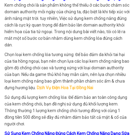
Kem chống chói là sản phẩm không thể thiếu ở các bước chăm sóc
domain authority mỗi ngày của chúng ta, đặc biệt là khi tiếp xúc với
ánh nắng mặt trời. tuy nhiên, Việc sử dụng kem chống nắng đúng
cách là cực kỳ quan trọng để đảm bảo làn domain authority khỏi
hiểm họa của tia tử ngoại. Trong nội dung bài viết nào, tôi có lẽ ra
mắt một số bước cơ bản nhằm dùng kem chống lóa đúng cách
dán.
Chọn loại kem chống lóa tương xứng: Để bảo đảm da khỏi tai hại
của tia hồng ngoại, bạn nên chọn lựa các loại kem chống nắng bao
gồm độ chống chói cao và tương xứng với loại domain authority
của bạn. Nếu da game thủ khô hay mẫn cảm, nên lựa chọn nhiều
loại kem chống nắng bao gồm thành phần chăm sóc ẩm & chưa
đựng hương liệu.
Dịch Vụ Điện Hoa Tại Đồng Nai
Sử dụng đủ lượng kem chống lóa: Để đảm bảo an toàn công dụng
của kem chống chói, bạn đề nghị sử dụng đủ khối lượng kem.
Thông thường 1 lượng kem chống chói tương đồng với cùng 1
đồng tiền 500 đồng sẽ đầy đủ nhằm đảm bảo tất cả mặt & cổ của
người chơi.
Sử Sụng Kem Chống Nắng Đúng Cách Kem Chống Nắng Dạng Sữa