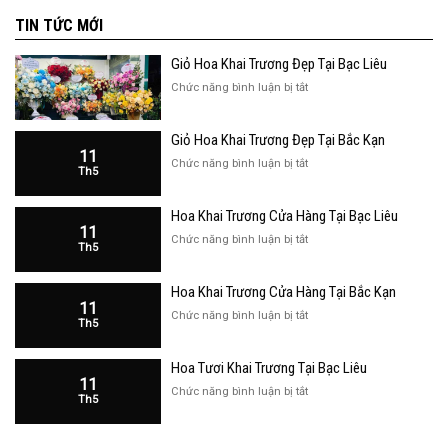
TIN TỨC MỚI
Giỏ Hoa Khai Trương Đẹp Tại Bạc Liêu
ở
Chức năng bình luận bị tắt
Giỏ
Hoa
Giỏ Hoa Khai Trương Đẹp Tại Bắc Kạn
Khai
11
Trương
ở
Chức năng bình luận bị tắt
Th5
Đẹp
Giỏ
Tại
Hoa
Bạc
Hoa Khai Trương Cửa Hàng Tại Bạc Liêu
Khai
Liêu
11
Trương
ở
Chức năng bình luận bị tắt
Th5
Đẹp
Hoa
Tại
Khai
Bắc
Hoa Khai Trương Cửa Hàng Tại Bắc Kạn
Trương
Kạn
11
Cửa
ở
Chức năng bình luận bị tắt
Th5
Hàng
Hoa
Tại
Khai
Bạc
Hoa Tươi Khai Trương Tại Bạc Liêu
Trương
Liêu
11
Cửa
ở
Chức năng bình luận bị tắt
Th5
Hàng
Hoa
Tại
Tươi
Bắc
Khai