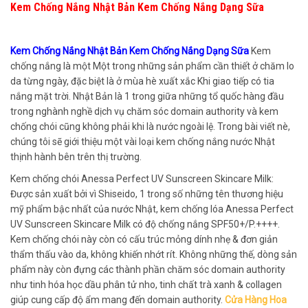
Kem Chống Nắng Nhật Bản Kem Chống Nắng Dạng Sữa
Kem Chống Nắng Nhật Bản Kem Chống Nắng Dạng Sữa
Kem
chống nắng là một Một trong những sản phẩm cần thiết ở chăm lo
da từng ngày, đặc biệt là ở mùa hè xuất xắc Khi giao tiếp có tia
nắng mặt trời. Nhật Bản là 1 trong giữa những tổ quốc hàng đầu
trong nghành nghề dịch vụ chăm sóc domain authority và kem
chống chói cũng không phải khi là nước ngoài lệ. Trong bài viết nè,
chúng tôi sẽ giới thiệu một vài loại kem chống nắng nước Nhật
thịnh hành bên trên thị trường.
Kem chống chói Anessa Perfect UV Sunscreen Skincare Milk:
Được sản xuất bởi vì Shiseido, 1 trong số những tên thương hiệu
mỹ phẩm bậc nhất của nước Nhật, kem chống lóa Anessa Perfect
UV Sunscreen Skincare Milk có độ chống nắng SPF50+/P.++++.
Kem chống chói này còn có cấu trúc mỏng dính nhẹ & đơn giản
thẩm thấu vào da, không khiến nhớt rít. Không những thế, dòng sản
phẩm này còn đựng các thành phần chăm sóc domain authority
như tinh hóa học dầu phân tử nho, tinh chất trà xanh & collagen
giúp cung cấp độ ẩm mang đến domain authority.
Cửa Hàng Hoa