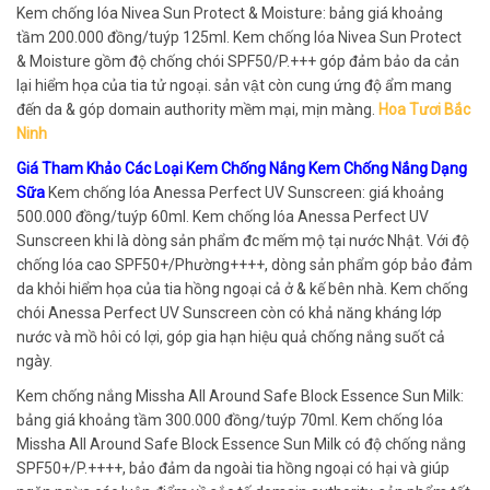
Kem chống lóa Nivea Sun Protect & Moisture: bảng giá khoảng
tầm 200.000 đồng/tuýp 125ml. Kem chống lóa Nivea Sun Protect
& Moisture gồm độ chống chói SPF50/P.+++ góp đảm bảo da cản
lại hiểm họa của tia tử ngoại. sản vật còn cung ứng độ ẩm mang
đến da & góp domain authority mềm mại, mịn màng.
Hoa Tươi Bắc
Ninh
Giá Tham Khảo Các Loại Kem Chống Nắng Kem Chống Nắng Dạng
Sữa
Kem chống lóa Anessa Perfect UV Sunscreen: giá khoảng
500.000 đồng/tuýp 60ml. Kem chống lóa Anessa Perfect UV
Sunscreen khi là dòng sản phẩm đc mếm mộ tại nước Nhật. Với độ
chống lóa cao SPF50+/Phường++++, dòng sản phẩm góp bảo đảm
da khỏi hiểm họa của tia hồng ngoại cả ở & kế bên nhà. Kem chống
chói Anessa Perfect UV Sunscreen còn có khả năng kháng lớp
nước và mồ hôi có lợi, góp gia hạn hiệu quả chống nắng suốt cả
ngày.
Kem chống nắng Missha All Around Safe Block Essence Sun Milk:
bảng giá khoảng tầm 300.000 đồng/tuýp 70ml. Kem chống lóa
Missha All Around Safe Block Essence Sun Milk có độ chống nắng
SPF50+/P.++++, bảo đảm da ngoài tia hồng ngoại có hại và giúp