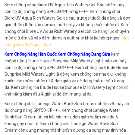
Kem chống nắng Biore UV Aqua Rich Watery Gel: Sản phẩm này
còn có độ chống nắng SPF50+/Phường++++. Kem chống chói
Biore UV Aqua Rich Watery Gel có cấu trúc gel đuối, dễ dàng và đơn
giản thẩm thấu vào domain authority và không khiến nhờn rít. Kem
chống chói Biore UV Aqua Rich Watery Gel còn có năng lực chuyên
môn giữ ẩm và bảo đảm domain authority khỏi tia hồng ngoại.
Học
Tiếng Anh Bộ Ngoại Giao
Kem Chống Nắng Hàn Quốc Kem Chống Nắng Dạng Sữa
Kem
chống nắng Etude House Sunprise Mild Watery Light: sản vật này
còn có độ chống nắng SPF50+/P.+++. Kem chống lóa Etude House
Sunprise Mild Watery Light là dòng kem chống lóa nhẹ dịu, không
khiến cảm hứng nhờn rít & đơn giản và dễ dàng thẩm thấu trong
da. Kem chống lóa Etude House Sunprise Mild Watery Light còn có
khả năng kiềm dầu & giữ lại độ ẩm mang lại da.
Kem chống chói Laneige Water Bank Sun Cream: phẩm vật này có
độ chống nắng SPF50+/P+++. Kem chống chói Laneige Water
Bank Sun Cream tất cả kết cấu mịn, đơn giản ngấm vào da &
không gây nhớt rít. Kem chống chói Laneige Water Bank Sun
Cream còn đựng những thành phần dưỡng da cũng như tinh hóa