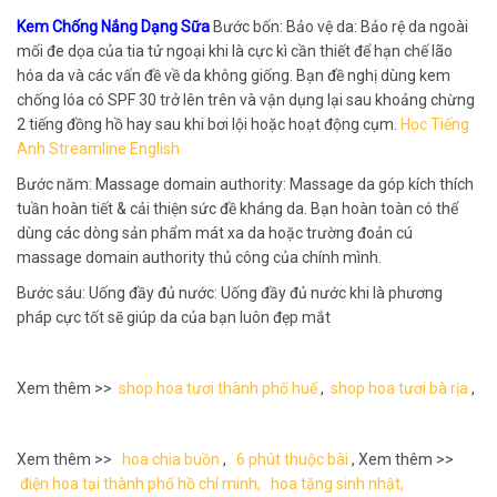
Kem Chống Nắng Dạng Sữa
Bước bốn: Bảo vệ da: Bảo rệ da ngoài
mối đe dọa của tia tử ngoại khi là cực kì cần thiết để hạn chế lão
hóa da và các vấn đề về da không giống. Bạn đề nghị dùng kem
chống lóa có SPF 30 trở lên trên và vận dụng lại sau khoảng chừng
2 tiếng đồng hồ hay sau khi bơi lội hoặc hoạt động cụm.
Học Tiếng
Anh Streamline English
Bước năm: Massage domain authority: Massage da góp kích thích
tuần hoàn tiết & cải thiện sức đề kháng da. Bạn hoàn toàn có thể
dùng các dòng sản phẩm mát xa da hoặc trường đoản cú
massage domain authority thủ công của chính mình.
Bước sáu: Uống đầy đủ nước: Uống đầy đủ nước khi là phương
pháp cực tốt sẽ giúp da của bạn luôn đẹp mắt
Xem thêm >>
shop hoa tươi thành phố huế
,
shop hoa tươi bà rịa
,
Xem thêm >>
hoa chia buồn
,
6 phút thuộc bài
, Xem thêm >>
điện hoa tại thành phố hồ chí minh,
hoa tặng sinh nhật,