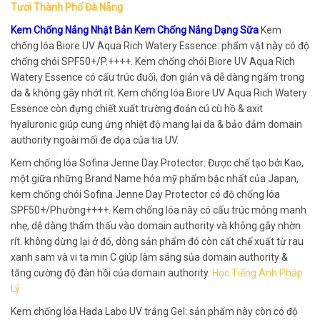
Tươi Thành Phố Đà Nẵng
Kem Chống Nắng Nhật Bản Kem Chống Nắng Dạng Sữa
Kem
chống lóa Biore UV Aqua Rich Watery Essence: phẩm vật này có độ
chống chói SPF50+/P.++++. Kem chống chói Biore UV Aqua Rich
Watery Essence có cấu trúc đuối, đơn giản và dễ dàng ngấm trong
da & không gây nhớt rít. Kem chống lóa Biore UV Aqua Rich Watery
Essence còn đựng chiết xuất trường đoản cú cù hồ & axit
hyaluronic giúp cung ứng nhiệt độ mang lại da & bảo đảm domain
authority ngoài mối đe dọa của tia UV.
Kem chống lóa Sofina Jenne Day Protector: Được chế tạo bởi Kao,
một giữa những Brand Name hóa mỹ phẩm bậc nhất của Japan,
kem chống chói Sofina Jenne Day Protector có độ chống lóa
SPF50+/Phường++++. Kem chống lóa này có cấu trúc mỏng manh
nhẹ, dễ dàng thẩm thấu vào domain authority và không gây nhờn
rít. không dừng lại ở đó, dòng sản phẩm đó còn cất chế xuất từ rau
xanh sam và vi ta min C giúp làm sáng sủa domain authority &
tăng cường độ đàn hồi của domain authority.
Học Tiếng Anh Pháp
Lý
Kem chống lóa Hada Labo UV trắng Gel: sản phẩm này còn có độ