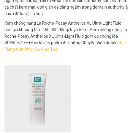
ngăn ngừa các luận điểm về sắc tố domain authority. sản phẩm tất
cả chất kem mịn, đơn giản dễ dàng ngấm trong domain authority &
chưa để lại vệt Trắng.
Kem chống nắng La Roche-Posay Anthelios XL Ultra-Light Fluid:
báo giá khoảng tầm 450.000 đồng/tuýp 50ml. Kem chống nắng La
Roche-Posay Anthelios XL Ultra-Light Fluid gồm độ chống lóa
SPF50+/P++++ và là sản phẩm đc những Chuyên Viên da liễu
Học
Tiếng Anh Phản Xạ Giao Tiếp