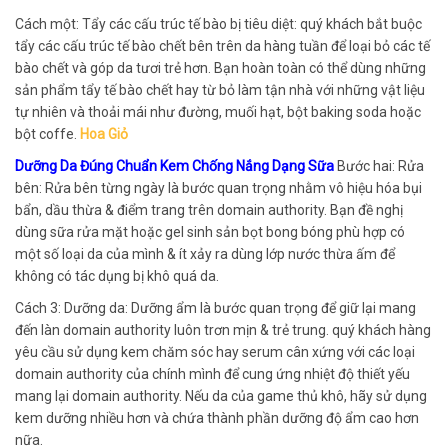
Cách một: Tẩy các cấu trúc tế bào bị tiêu diệt: quý khách bắt buộc
tẩy các cấu trúc tế bào chết bên trên da hàng tuần để loại bỏ các tế
bào chết và góp da tươi trẻ hơn. Bạn hoàn toàn có thể dùng những
sản phẩm tẩy tế bào chết hay từ bỏ làm tận nhà với những vật liệu
tự nhiên và thoải mái như đường, muối hạt, bột baking soda hoặc
bột coffe.
Hoa Giỏ
Dưỡng Da Đúng Chuẩn Kem Chống Nắng Dạng Sữa
Bước hai: Rửa
bên: Rửa bên từng ngày là bước quan trọng nhằm vô hiệu hóa bụi
bẩn, dầu thừa & điểm trang trên domain authority. Bạn đề nghị
dùng sữa rửa mặt hoặc gel sinh sản bọt bong bóng phù hợp có
một số loại da của mình & ít xảy ra dùng lớp nước thừa ấm để
không có tác dụng bị khô quá da.
Cách 3: Dưỡng da: Dưỡng ẩm là bước quan trọng để giữ lại mang
đến làn domain authority luôn trơn mịn & trẻ trung. quý khách hàng
yêu cầu sử dụng kem chăm sóc hay serum cân xứng với các loại
domain authority của chính mình để cung ứng nhiệt độ thiết yếu
mang lại domain authority. Nếu da của game thủ khô, hãy sử dụng
kem dưỡng nhiều hơn và chứa thành phần dưỡng độ ẩm cao hơn
nữa.