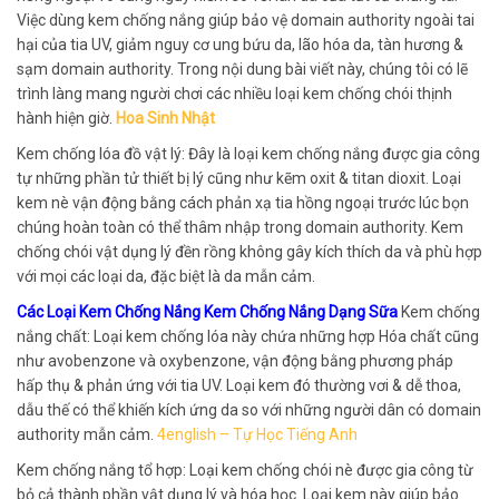
Việc dùng kem chống nắng giúp bảo vệ domain authority ngoài tai
hại của tia UV, giảm nguy cơ ung bứu da, lão hóa da, tàn hương &
sạm domain authority. Trong nội dung bài viết này, chúng tôi có lẽ
trình làng mang người chơi các nhiều loại kem chống chói thịnh
hành hiện giờ.
Hoa Sinh Nhật
Kem chống lóa đồ vật lý: Đây là loại kem chống nắng được gia công
tự những phần tử thiết bị lý cũng như kẽm oxit & titan dioxit. Loại
kem nè vận động bằng cách phản xạ tia hồng ngoại trước lúc bọn
chúng hoàn toàn có thể thâm nhập trong domain authority. Kem
chống chói vật dụng lý đền rồng không gây kích thích da và phù hợp
với mọi các loại da, đặc biệt là da mẫn cảm.
Các Loại Kem Chống Nắng Kem Chống Nắng Dạng Sữa
Kem chống
nắng chất: Loại kem chống lóa này chứa những hợp Hóa chất cũng
như avobenzone và oxybenzone, vận động bằng phương pháp
hấp thụ & phản ứng với tia UV. Loại kem đó thường vơi & dễ thoa,
dẫu thế có thể khiến kích ứng da so với những người dân có domain
authority mẫn cảm.
4english – Tự Học Tiếng Anh
Kem chống nắng tổ hợp: Loại kem chống chói nè được gia công từ
bỏ cả thành phần vật dụng lý và hóa học. Loại kem này giúp bảo