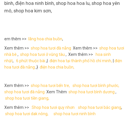
bình, điện hoa ninh bình, shop hoa hoa lu, shop hoa yên
mô, shop hoa kim sơn,
em thêm >>
lãng hoa chia buồn
,
Xem thêm >>
shop hoa tươi đà nẵng
Xem thêm >>
shop hoa tươi
nhà bè
,
shop hoa tươi ở vũng tàu
, Xem thêm >>
hoa sinh
nhật
,
6 phút thuộc bài
,|
điện hoa tại thành phố hồ chí minh,
|
điện
hoa tươi đà nẵng
,}
điện hoa chia buồn,
Xem thêm >>
shop hoa tươi bến tre,
shop hoa tươi bình phước,
shop hoa tươi đà nẵng
Xem Thêm
shop hoa tươi bình dương
,
shop hoa tươi tiền giang,
Xem thêm >>
Shop hoa tươi quy nhơn
shop hoa tươi bắc giang
,
shop hoa tươi dak nông,
shop hoa tươi ninh bình