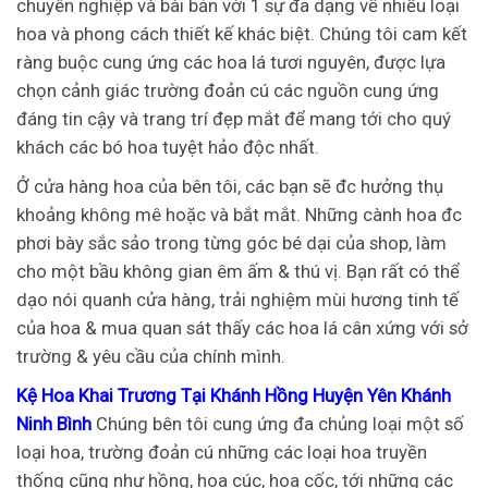
chuyên nghiệp và bài bản với 1 sự đa dạng về nhiều loại
hoa và phong cách thiết kế khác biệt. Chúng tôi cam kết
ràng buộc cung ứng các hoa lá tươi nguyên, được lựa
chọn cảnh giác trường đoản cú các nguồn cung ứng
đáng tin cậy và trang trí đẹp mắt để mang tới cho quý
khách các bó hoa tuyệt hảo độc nhất.
Ở cửa hàng hoa của bên tôi, các bạn sẽ đc hưởng thụ
khoảng không mê hoặc và bắt mắt. Những cành hoa đc
phơi bày sắc sảo trong từng góc bé dại của shop, làm
cho một bầu không gian êm ấm & thú vị. Bạn rất có thể
dạo nói quanh cửa hàng, trải nghiệm mùi hương tinh tế
của hoa & mua quan sát thấy các hoa lá cân xứng với sở
trường & yêu cầu của chính mình.
Kệ Hoa Khai Trương Tại Khánh Hồng Huyện Yên Khánh
Ninh Bình
Chúng bên tôi cung ứng đa chủng loại một số
loại hoa, trường đoản cú những các loại hoa truyền
thống cũng như hồng, hoa cúc, hoa cốc, tới những các