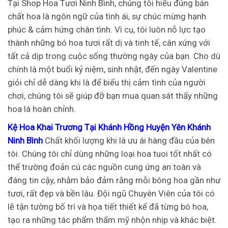
Tại Shop Hoa Tươi Ninh Bình, chúng tôi hiểu đúng bản
chất hoa là ngôn ngữ của tình ái, sự chúc mừng hạnh
phúc & cảm hứng chân tình. Vì cụ, tôi luôn nỗ lực tạo
thành những bó hoa tươi rất dị và tinh tế, cân xứng với
tất cả dịp trong cuộc sống thường ngày của bạn. Cho dù
chính là một buổi kỷ niệm, sinh nhật, đến ngày Valentine
giỏi chỉ dễ dàng khi là để biểu thị cảm tình của người
chơi, chúng tôi sẽ giúp đỡ bạn mua quan sát thấy những
hoa lá hoàn chỉnh.
Kệ Hoa Khai Trương Tại Khánh Hồng Huyện Yên Khánh
Ninh Bình
Chất khối lượng khi là ưu ái hàng đầu của bên
tôi. Chúng tôi chỉ dùng những loại hoa tuoi tốt nhất có
thể trường đoản cú các nguồn cung ứng an toàn và
đáng tin cậy, nhằm bảo đảm rằng mỗi bông hoa gần như
tươi, rất đẹp và bền lâu. Đội ngũ Chuyên Viên của tôi có
lẽ tận tường bố trí và họa tiết thiết kế đã từng bó hoa,
tạo ra những tác phẩm thẩm mỹ nhộn nhịp và khác biệt.