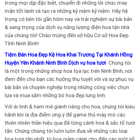
trong mọi dịp đặc biệt, chuyển đi những lời chúc may
mắn tốt lành và tạo ra những kỷ niệm kỷ niệm. Hãy hệ
trọng có bên tôi gần hôm nay và trải nghiệm sự bài bản
& sang trọng của dịch vụ năng lượng điện hoa tận nhà
của chúng tôi!
Chào mừng đến sở hữu Cơ sở Hoa Đẹp
Tỉnh Ninh Bình!
Tiệm Bán Hoa Đẹp Kệ Hoa Khai Trương Tại Khánh Hồng
Huyện Yên Khánh Ninh Bình Dịch vụ hoa tươi
Chúng tôi
là một trong những shop hoa tọa lạc trên Ninh Bình, nơi
đem đến cho bạn các hưởng thụ tuyệt vời và sự phục vụ
bài bản và chuyên nghiệp trong những công việc chọn
lựa và mua sắm những bó hoa đẹp lung linh.
Với ái tình & ham mê giành riêng cho hoa, chúng tôi kiêu
hãnh khi là địa điểm ưng ý để game thủ mày mò các
thiên nhiên thần hiệu qua đã từng cánh hoa & sắc tố tươi
tắn. Chúng chúng tôi luôn luôn đưa về những các loại
hoa tươi tắn nhất, từ hoa giảm cành cho đến các một số