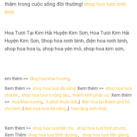
thắm trong cuộc sống đời thường!
shop hoa tươi ninh
bình
Hoa Tươi Tại Kim Hải Huyện Kim Sơn, Hoa Tươi Kim Hải
Huyện Kim Sơn, Shop hoa ninh bình, điện hoa ninh bình,
shop hoa hoa lu, shop hoa yên mô, shop hoa kim sơn,
em thêm >>
lãng hoa khai trương
,
Xem thêm >>
shop hoa tươi đà nẵng
Xem thêm >>
shop hoa tươi
nhà bè
,
shop hoa tươi ở vũng tàu
,
thành kính phân ưu
Xem thêm
>>
hoa khai trương
,
6 phút thuộc bài
,|
điện hoa tại thành phố hồ
chí minh,
|
điện hoa tươi đà nẵng
,}
hoa tặng sinh nhật,
Xem thêm >>
shop hoa tươi bến tre,
shop hoa tươi bình phước,
Xem Thêm
shop hoa tươi bình dương
,
shop hoa tươi tiền giang,