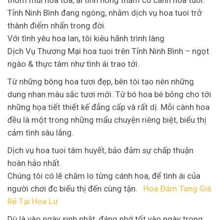
Tỉnh Ninh Bình đang ngóng, nhằm dịch vụ hoa tuoi trở
thành điểm nhấn trong đời.
Với tình yêu hoa lan, tôi kiêu hãnh trình làng
Dịch Vụ Thương Mại hoa tuoi trên Tỉnh Ninh Bình – ngọt
ngào & thực tâm như tình ái trao tới.
Từ những bông hoa tươi đẹp, bên tôi tạo nên những
dung nhan màu sắc tươi mới. Từ bó hoa bé bỏng cho tới
những họa tiết thiết kế đẳng cấp và rất dị. Mỗi cành hoa
đều là một trong những mẩu chuyện riêng biệt, biểu thị
cảm tình sâu lắng.
Dịch vụ hoa tuoi tâm huyết, bảo đảm sự chấp thuận
hoàn hảo nhất.
Chúng tôi có lẽ chăm lo từng cánh hoa, để tình ái của
người chơi đc biểu thị đến cùng tận.
Hoa Đám Tang Giá
Rẻ Tại Hoa Lư
Dù là vào ngày sinh nhật, đáng nhớ tốt vào ngày trọng