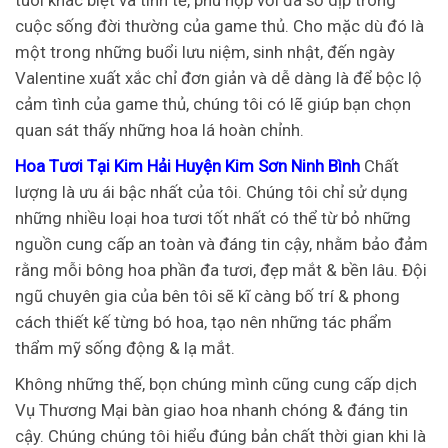
tuoi khác biệt và tinh tế, phù hợp với đa số dịp trong
cuộc sống đời thường của game thủ. Cho mặc dù đó là
một trong những buổi lưu niệm, sinh nhật, đến ngày
Valentine xuất xắc chỉ đơn giản và dễ dàng là để bộc lộ
cảm tình của game thủ, chúng tôi có lẽ giúp bạn chọn
quan sát thấy những hoa lá hoàn chỉnh.
Hoa Tươi Tại Kim Hải Huyện Kim Sơn Ninh Bình
Chất
lượng là ưu ái bậc nhất của tôi. Chúng tôi chỉ sử dụng
những nhiều loại hoa tươi tốt nhất có thể từ bỏ những
nguồn cung cấp an toàn và đáng tin cậy, nhằm bảo đảm
rằng mỗi bông hoa phần đa tươi, đẹp mắt & bền lâu. Đội
ngũ chuyên gia của bên tôi sẽ kĩ càng bố trí & phong
cách thiết kế từng bó hoa, tạo nên những tác phẩm
thẩm mỹ sống động & lạ mắt.
Không những thế, bọn chúng mình cũng cung cấp dịch
Vụ Thương Mại bàn giao hoa nhanh chóng & đáng tin
cậy. Chúng chúng tôi hiểu đúng bản chất thời gian khi là