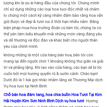
lượng khi là ưu ái hàng đầu của chúng tôi. Chúng mình
chỉ sử dụng những các loại hoa tuoi độc nhất và chăm
lo chúng một cách kỹ càng nhằm đảm bảo rằng hoa vẫn
giữ được vẻ đẹp & tươi vui ở thời hạn nhiều năm. Bằng
biện pháp mua hoa trường đoản cú bên tôi, chúng ta có
thể yên tâm biếu khuyến mãi những món vàng đáng yêu
và dễ thương và độc đáo và khác biệt cho người thân
yêu của chính mình.
không những là một cửa hàng bán hoa, bên tôi còn
mang lại đến người chơi 1 khoảng không thư giãn và giải
trí và phẳng lặng. Khi lao vào cửa hàng, các bạn sẽ bị lôi
cuốn bởi mừi hương quyến rũ & sườn cảnh
Chào bạn!
Dưới đó là 1 bài gợi nhắc nhằm lăng xê Thương Mại dịch
Vụ hoa tuoi tại Ninh Bình:
Chỗ bán hoa đám tang, hoa chia buồn Hoa Tươi Tại Kim
Hải Huyện Kim Sơn Ninh Bình Dịch vụ hoa tươi
Hương
thơm mùi hoa tỏa, ái tình nồng thắm có cánh hoa tuoi.