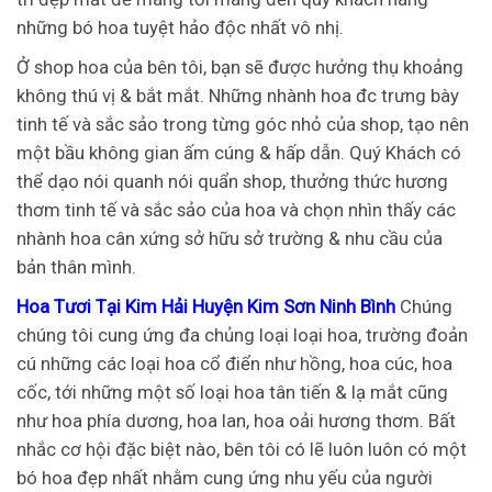
những bó hoa tuyệt hảo độc nhất vô nhị.
Ở shop hoa của bên tôi, bạn sẽ được hưởng thụ khoảng
không thú vị & bắt mắt. Những nhành hoa đc trưng bày
tinh tế và sắc sảo trong từng góc nhỏ của shop, tạo nên
một bầu không gian ấm cúng & hấp dẫn. Quý Khách có
thể dạo nói quanh nói quẩn shop, thưởng thức hương
thơm tinh tế và sắc sảo của hoa và chọn nhìn thấy các
nhành hoa cân xứng sở hữu sở trường & nhu cầu của
bản thân mình.
Hoa Tươi Tại Kim Hải Huyện Kim Sơn Ninh Bình
Chúng
chúng tôi cung ứng đa chủng loại loại hoa, trường đoản
cú những các loại hoa cổ điển như hồng, hoa cúc, hoa
cốc, tới những một số loại hoa tân tiến & lạ mắt cũng
như hoa phía dương, hoa lan, hoa oải hương thơm. Bất
nhắc cơ hội đặc biệt nào, bên tôi có lẽ luôn luôn có một
bó hoa đẹp nhất nhằm cung ứng nhu yếu của người