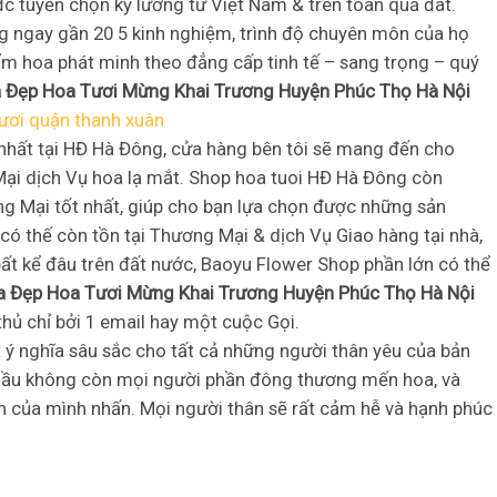
 tuyển chọn kỹ lưỡng từ Việt Nam & trên toàn quả đât.
g ngay gần 20 5 kinh nghiệm, trình độ chuyên môn của họ
hẩm hoa phát minh theo đẳng cấp tinh tế – sang trọng – quý
 Đẹp Hoa Tươi Mừng Khai Trương Huyện Phúc Thọ Hà Nội
ươi quận thanh xuân
 nhất tại HĐ Hà Đông, cửa hàng bên tôi sẽ mang đến cho
i dịch Vụ hoa lạ mắt. Shop hoa tuoi HĐ Hà Đông còn
g Mại tốt nhất, giúp cho bạn lựa chọn được những sản
có thế còn tồn tại Thương Mại & dịch Vụ Giao hàng tại nhà,
bất kể đâu trên đất nước, Baoyu Flower Shop phần lớn có thể
a Đẹp Hoa Tươi Mừng Khai Trương Huyện Phúc Thọ Hà Nội
ủ chỉ bởi 1 email hay một cuộc Gọi.
t ý nghĩa sâu sắc cho tất cả những người thân yêu của bản
t. Hầu không còn mọi người phần đông thương mến hoa, và
ch của mình nhấn. Mọi người thân sẽ rất cảm hễ và hạnh phúc