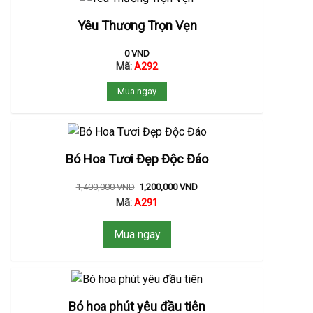
Yêu Thương Trọn Vẹn
0
VND
Mã:
A292
Mua ngay
Bó Hoa Tươi Đẹp Độc Đáo
1,400,000
VND
1,200,000
VND
Mã:
A291
Mua ngay
Bó hoa phút yêu đầu tiên