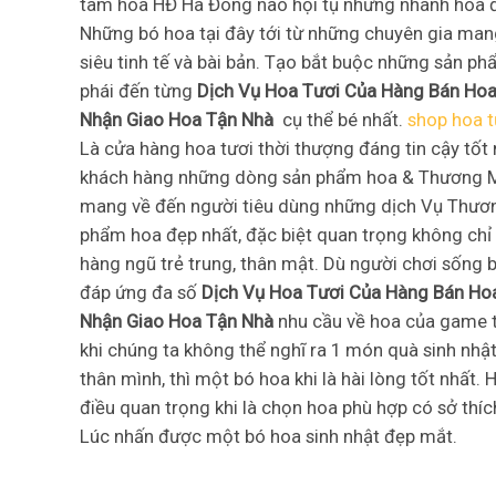
tâm hoa HĐ Hà Đông nào hội tụ những nhành hoa đc
Những bó hoa tại đây tới từ những chuyên gia man
siêu tinh tế và bài bản. Tạo bắt buộc những sản p
phái đến từng
Dịch Vụ Hoa Tươi Của Hàng Bán Hoa
Nhận Giao Hoa Tận Nhà
cụ thể bé nhất.
shop hoa t
Là cửa hàng hoa tươi thời thượng đáng tin cậy tốt
khách hàng những dòng sản phẩm hoa & Thương Mạ
mang về đến người tiêu dùng những dịch Vụ Thươn
phẩm hoa đẹp nhất, đặc biệt quan trọng không chỉ 
hàng ngũ trẻ trung, thân mật. Dù người chơi sống 
đáp ứng đa số
Dịch Vụ Hoa Tươi Của Hàng Bán Ho
Nhận Giao Hoa Tận Nhà
nhu cầu về hoa của game th
khi chúng ta không thể nghĩ ra 1 món quà sinh nhậ
thân mình, thì một bó hoa khi là hài lòng tốt nhấ
điều quan trọng khi là chọn hoa phù hợp có sở thí
Lúc nhấn được một bó hoa sinh nhật đẹp mắt.