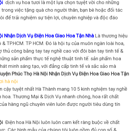
Nội
dịch vụ hoa tươi là một lựa chọn tuyệt vời cho những
 trong việc tặng quà cho người thân, bạn bè hoặc đối tác
ôi để trải nghiệm sự tiện lợi, chuyên nghiệp và độc đáo
i Nhận Dịch Vụ Điện Hoa Giao Hoa Tận Nhà
Là thương hiệu
ô & TP.HCM. TP HCM. Đó là hội tụ của muôn ngàn loài hoa,
ợ thủ công bằng tay tay nghề cao với đôi bàn tay tinh tế &
những sản phẩm thực tế nghệ thuật tinh tế. sản phẩm hoa
át minh sáng tạo, với đẳng cấp tinh tế và sắc sảo mà
uyện Phúc Thọ Hà Nội Nhận Dịch Vụ Điện Hoa Giao Hoa Tận
ơi hà nội
tin cậy tuyệt nhất Hà Thành mang 10 5 kinh nghiệm tay nghề
n hoa. Thương Mại & Dịch Vụ nhanh chóng, hoa rất chất
của hàng ngũ chuyên viên luôn được người tiêu dùng tín
Nội
Điện hoa Hà Nội luôn luôn cam kết ràng buộc về chất
ực. Các hình mẫu của chúng tôi luôn gồm đủ con số &