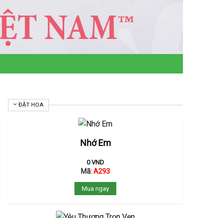
ĐẶT HOA
Nhớ Em
0
VND
Mã:
A293
Mua ngay