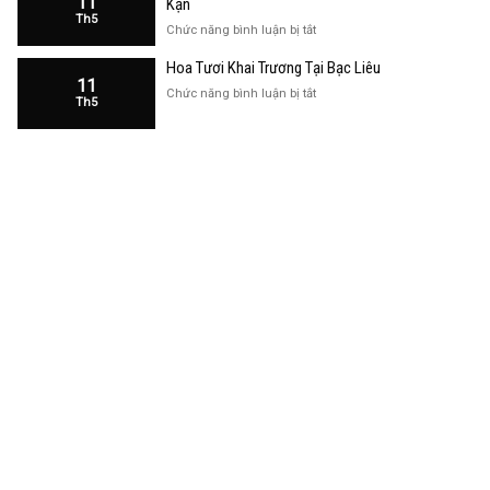
11
Kạn
Trương
Th5
Cửa
ở
Chức năng bình luận bị tắt
Hàng
Hoa
Tại
Hoa Tươi Khai Trương Tại Bạc Liêu
Khai
Bạc
11
Trương
ở
Chức năng bình luận bị tắt
Liêu
Th5
Cửa
Hoa
Hàng
Tươi
Tại
Khai
Bắc
Trương
Kạn
Tại
Bạc
Liêu