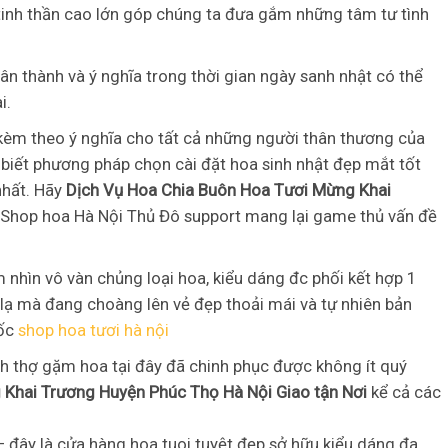
 tinh thần cao lớn góp chúng ta đưa gắm những tâm tư tình
n thành và ý nghĩa trong thời gian ngày sanh nhật có thể
i.
kèm theo ý nghĩa cho tất cả những người thân thương của
iết phương pháp chọn cài đặt hoa sinh nhật đẹp mắt tốt
nhất. Hãy
Dịch Vụ Hoa Chia Buôn Hoa Tươi Mừng Khai
Shop hoa Hà Nội Thủ Đô support mang lại game thủ vấn đề
hìn vô vàn chủng loại hoa, kiểu dáng đc phối kết hợp 1
ạ mà đang choàng lên vẻ đẹp thoải mái và tự nhiên bản
gốc
shop hoa tươi hà nội
ình thợ gặm hoa tại đây đã chinh phục được không ít quý
 Khai Trương Huyện Phúc Thọ Hà Nội Giao tận Nơi
kể cả các
 đây là cửa hàng hoa tuoi tuyệt đẹp sở hữu kiểu dáng đa