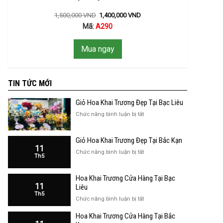
1,500,000
VND
1,400,000
VND
Mã:
A290
Mua ngay
TIN TỨC MỚI
Giỏ Hoa Khai Trương Đẹp Tại Bạc Liêu
ở
Chức năng bình luận bị tắt
Giỏ
Hoa
Giỏ Hoa Khai Trương Đẹp Tại Bắc Kạn
Khai
11
Trương
ở
Chức năng bình luận bị tắt
Th5
Đẹp
Giỏ
Tại
Hoa
Bạc
Hoa Khai Trương Cửa Hàng Tại Bạc
Khai
Liêu
11
Trương
Liêu
Th5
Đẹp
ở
Chức năng bình luận bị tắt
Tại
Hoa
Bắc
Hoa Khai Trương Cửa Hàng Tại Bắc
Khai
Kạn