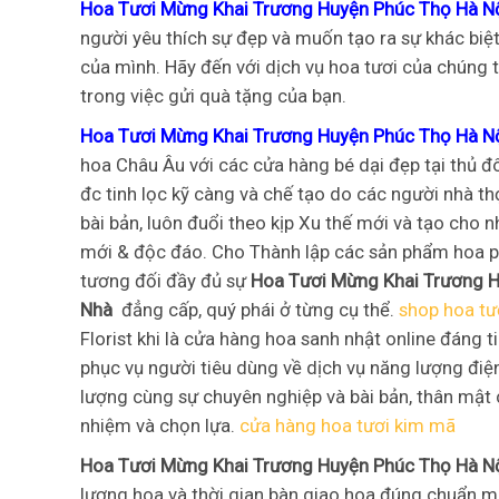
Hoa Tươi Mừng Khai Trương Huyện Phúc Thọ Hà 
người yêu thích sự đẹp và muốn tạo ra sự khác biệt
của mình. Hãy đến với dịch vụ hoa tươi của chúng t
trong việc gửi quà tặng của bạn.
Hoa Tươi Mừng Khai Trương Huyện Phúc Thọ Hà Nộ
hoa Châu Âu với các cửa hàng bé dại đẹp tại thủ đ
đc tinh lọc kỹ càng và chế tạo do các người nhà th
bài bản, luôn đuổi theo kịp Xu thế mới và tạo cho 
mới & độc đáo. Cho Thành lập các sản phẩm hoa ph
tương đối đầy đủ sự
Hoa Tươi Mừng Khai Trương H
Nhà
đẳng cấp, quý phái ở từng cụ thể.
shop hoa tư
Florist khi là cửa hàng hoa sanh nhật online đáng 
phục vụ người tiêu dùng về dịch vụ năng lượng điệ
lượng cùng sự chuyên nghiệp và bài bản, thân mật 
nhiệm và chọn lựa.
cửa hàng hoa tươi kim mã
Hoa Tươi Mừng Khai Trương Huyện Phúc Thọ Hà 
lượng hoa và thời gian bàn giao hoa đúng chuẩn m