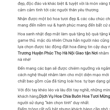
đẹp, độc đáo và khác biệt & tuyệt vời là món vàng
cảm cảm tình tới các người thân yêu thương.
Nhận được một bó hoa tươi đẹp & các câu chúc châ
mang đến niềm vui & hạnh phúc mang đến bất cứ a
Hoa sanh nhật đẹp mắt làm quà tặng bộ quà tặng 
game thủ. mặc dù nhiên Chưa hẳn người nào cũng b
lựa chọn được tác động đặt hoa đáng tin cậy duy 
Trương Huyện Phúc Thọ Hà Nội Giao tận Nơi
nhằm 
nà nhé!
Đến mang các bạn sẽ được chiêm ngưỡng và ngắm n
cách nghệ thuật nhằm làm cho một diện mạo mới l
chất bao gồm của đã từng loài hoa. tự bạn dạng 
Với đôi tay khéo léo và lâu đời tay nghề, những m
khách hàng,
Dịch Vụ Hoa Chia Buôn Hoa Tươi Mừng
người sử dụng “kén chọn tính” duy nhất.
Điểm trông rất nổi bật nhưng khách hàng cần nhớ –