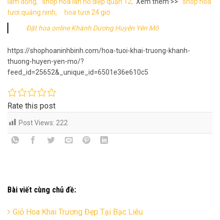
lâm đồng,
shop hoa lan hồ điệp quận 12,
Xem thêm >>
shop hoa
tươi quảng ninh,
hoa tươi 24 giờ
Đặt hoa online Khánh Dương Huyện Yên Mô
https://shophoaninhbinh.com/hoa-tuoi-khai-truong-khanh-
thuong-huyen-yen-mo/?
feed_id=25652&_unique_id=6501e36e610c5
Rate this post
Post Views:
222
Bài viết cùng chủ đề:
Giỏ Hoa Khai Trương Đẹp Tại Bạc Liêu