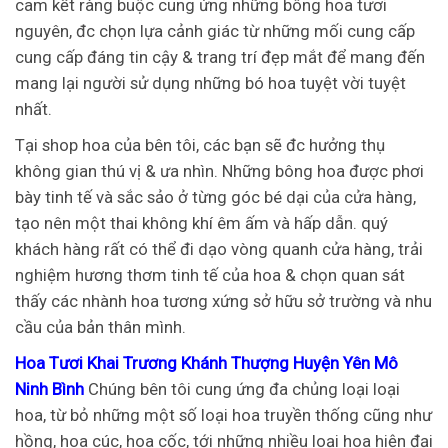
cam kết ràng buộc cung ứng những bông hoa tươi
nguyên, đc chọn lựa cảnh giác từ những mối cung cấp
cung cấp đáng tin cậy & trang trí đẹp mắt để mang đến
mang lại người sử dụng những bó hoa tuyệt vời tuyệt
nhất.
Tại shop hoa của bên tôi, các bạn sẽ đc hưởng thụ
không gian thú vị & ưa nhìn. Những bông hoa được phơi
bày tinh tế và sắc sảo ở từng góc bé dại của cửa hàng,
tạo nên một thai không khí êm ấm và hấp dẫn. quý
khách hàng rất có thể đi dạo vòng quanh cửa hàng, trải
nghiệm hương thơm tinh tế của hoa & chọn quan sát
thấy các nhành hoa tương xứng sở hữu sở trường và nhu
cầu của bản thân mình.
Hoa Tươi Khai Trương Khánh Thượng Huyện Yên Mô
Ninh Bình
Chúng bên tôi cung ứng đa chủng loại loại
hoa, từ bỏ những một số loại hoa truyền thống cũng như
hồng, hoa cúc, hoa cốc, tới những nhiều loại hoa hiện đại