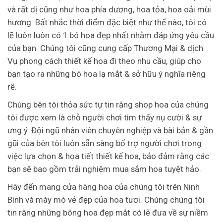
và rất dị cũng như hoa phía dương, hoa tỏa, hoa oải mùi
hương. Bất nhắc thời điểm đặc biệt như thế nào, tôi có
lẽ luôn luôn có 1 bó hoa đẹp nhất nhằm đáp ứng yêu cầu
của bạn. Chúng tôi cũng cung cấp Thương Mại & dịch
Vụ phong cách thiết kế hoa đi theo nhu cầu, giúp cho
bạn tạo ra những bó hoa lạ mắt & sở hữu ý nghĩa riêng
rẽ.
Chúng bên tôi thỏa sức tự tin rằng shop hoa của chúng
tôi được xem là chỗ người chơi tìm thấy nụ cười & sự
ưng ý. Đội ngũ nhân viên chuyên nghiệp và bài bản & gần
gũi của bên tôi luôn sẵn sàng bổ trợ người chơi trong
việc lựa chọn & họa tiết thiết kế hoa, bảo đảm rằng các
bạn sẽ bao gồm trải nghiệm mua sắm hoa tuyệt hảo.
Hãy đến mang cửa hàng hoa của chúng tôi trên Ninh
Bình và mày mò vẻ đẹp của hoa tươi. Chúng chúng tôi
tin rằng những bông hoa đẹp mắt có lẽ đưa về sự niềm