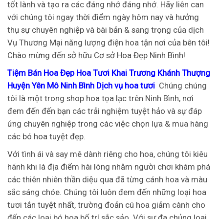
tốt lành và tạo ra các đáng nhớ đáng nhớ. Hãy liên can
với chúng tôi ngay thời điểm ngày hôm nay và hưởng
thụ sự chuyên nghiệp và bài bản & sang trọng của dịch
Vụ Thương Mại năng lượng điện hoa tận nơi của bên tôi!
Chào mừng đến sở hữu Cơ sở Hoa Đẹp Ninh Bình!
Tiệm Bán Hoa Đẹp Hoa Tươi Khai Trương Khánh Thượng
Huyện Yên Mô Ninh Bình Dịch vụ hoa tươi
Chúng chúng
tôi là một trong shop hoa tọa lạc trên Ninh Bình, nơi
đem đến đến bạn các trải nghiệm tuyệt hảo và sự đáp
ứng chuyên nghiệp trong các việc chọn lựa & mua hàng
các bó hoa tuyệt đẹp.
Với tình ái và say mê dành riêng cho hoa, chúng tôi kiêu
hãnh khi là địa điểm hài lòng nhằm người chơi khám phá
các thiên nhiên thần diệu qua đã từng cánh hoa và màu
sắc sáng chóe. Chúng tôi luôn đem đến những loại hoa
tươi tắn tuyệt nhất, trường đoản cú hoa giảm cành cho
đến các loại bó hoa bố trí sắc sảo. Với sự đa chủng loại