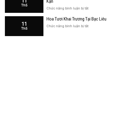
11
Kạn
Trương
Th5
Cửa
ở
Chức năng bình luận bị tắt
Hàng
Hoa
Tại
Hoa Tươi Khai Trương Tại Bạc Liêu
Khai
Bạc
11
Trương
ở
Chức năng bình luận bị tắt
Liêu
Th5
Cửa
Hoa
Hàng
Tươi
Tại
Khai
Bắc
Trương
Kạn
Tại
Bạc
Liêu