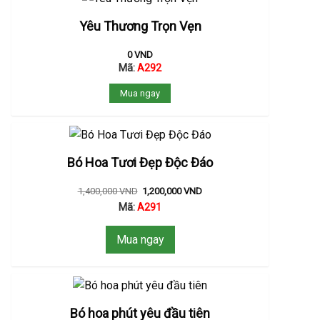
Yêu Thương Trọn Vẹn
0
VND
Mã:
A292
Mua ngay
Bó Hoa Tươi Đẹp Độc Đáo
1,400,000
VND
1,200,000
VND
Mã:
A291
Mua ngay
Bó hoa phút yêu đầu tiên