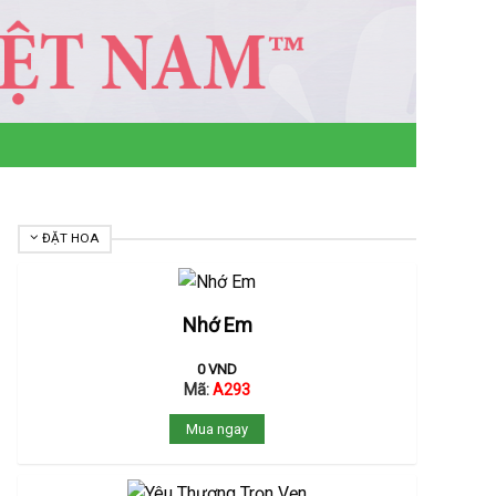
ĐẶT HOA
Nhớ Em
0
VND
Mã:
A293
Mua ngay