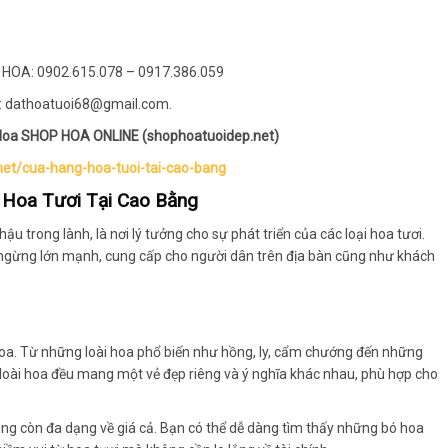
HOA: 0902.615.078 – 0917.386.059
 dathoatuoi68@gmail.com.
 Hoa SHOP HOA ONLINE (shophoatuoidep.net)
net/cua-hang-hoa-tuoi-tai-cao-bang
 Hoa Tươi Tại Cao Bằng
u trong lành, là nơi lý tưởng cho sự phát triển của các loại hoa tươi.
 ngừng lớn mạnh, cung cấp cho người dân trên địa bàn cũng như khách
 hoa. Từ những loài hoa phổ biến như hồng, ly, cẩm chướng đến những
 loài hoa đều mang một vẻ đẹp riêng và ý nghĩa khác nhau, phù hợp cho
ằng còn đa dạng về giá cả. Bạn có thể dễ dàng tìm thấy những bó hoa