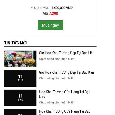
1,500,000
VND
1,400,000
VND
Mã:
A290
Mua ngay
TIN TỨC MỚI
Giỏ Hoa Khai Trương Đẹp Tại Bạc Liêu
ở
Chức năng bình luận bị tắt
Giỏ
Hoa
Giỏ Hoa Khai Trương Đẹp Tại Bắc Kạn
Khai
11
Trương
ở
Chức năng bình luận bị tắt
Th5
Đẹp
Giỏ
Tại
Hoa
Bạc
Hoa Khai Trương Cửa Hàng Tại Bạc
Khai
Liêu
11
Trương
Liêu
Th5
Đẹp
ở
Chức năng bình luận bị tắt
Tại
Hoa
Bắc
Hoa Khai Trương Cửa Hàng Tại Bắc
Khai
Kạn