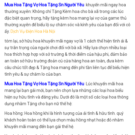
Mua Hoa Tặng Vợ Hoa Tặng Sn Người Yêu
khuyến mãi ngay hoa
thường xuyên: Không chỉ Tặng Kèm hoa cho bà xã trong các lúc
đặc biệt quan trọng, hãy tặng kèm hoa mang lại vợ của game thủ
thường xuyên để biểu lộ sự chăm sóc và kính yêu của bạn đối với cô
ấy.
Dịch Vụ Điện Hoa Hà Nội
tóm lại, sở hữu hoa khuyến mãi ngay vợ là 1 cách thể hiện tình ái &
sự trân trọng của người chơi đối với bà xã. Hãy lựa chọn nhiều loại
hoa thích hợp hợp với sở trường & thời điểm của hậu phi, đảm bảo
an toàn sở hữu trường đoản cú cửa hàng hoa an toàn, đưa kèm
câu chúc tốt đẹp & Tặng hoa mang đến phi tần liên tục để biểu hiện
tình yêu & sự chăm lo của bạn.
Mua Hoa Tặng Vợ Hoa Tặng Sn Người Yêu
Lúc khuyến mãi hoa
mang lại bạn gái mới, bạn nên chọn lựa những các loại hoa biểu
hiện sự hữu tình và đáng yêu. Dưới đó là một số các loại hoa thông
dụng nhằm Tặng cho bạn nữ thế hệ:
Hoa hồng: Hoa hồng khi là hình tượng của ái tình & hữu tình. quý
khách hoàn toàn có thể lựa chọn màu hồng nhạt hoặc đỏ nhằm
khuyến mãi mang đến bạn gái thế hệ.