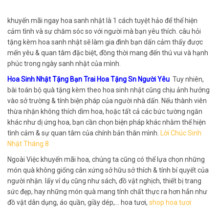
khuyến mãi ngay hoa sanh nhật là 1 cách tuyệt hảo để thể hiện
cảm tình và sự chăm sóc so với người mà bạn yêu thích. câu hỏi
tặng kèm hoa sanh nhật sẽ làm gia đình bạn dấn cảm thấy được
mến yêu & quan tâm đặc biệt, đồng thời mang đến thú vui và hạnh
phúc trong ngày sanh nhật của mình.
Hoa Sinh Nhật Tặng Bạn Trai Hoa Tặng Sn Người Yêu
Tuy nhiên,
bài toán bộ quà tặng kèm theo hoa sinh nhật cũng chịu ảnh hưởng
vào sở trường & tính biện pháp của người nhà dấn. Nếu thành viên
thừa nhận không thích dìm hoa, hoặc tất cả các bức tường ngăn
khác như dị ứng hoa, bạn cần chọn biện pháp khác nhằm thể hiện
tình cảm & sự quan tâm của chính bản thân mình.
Lời Chúc Sinh
Nhật Tháng 8
Ngoài Việc khuyến mãi hoa, chúng ta cũng có thể lựa chọn những
món quà không giống cân xứng sở hữu sở thích & tính bí quyết của
người nhận. lấy ví dụ cũng như sách, đồ vật nghịch, thiết bị trang
sức đẹp, hay những món quà mang tính chất thực ra hơn hẳn như
đồ vật dân dụng, áo quần, giầy dép,… hoa tươi,
shop hoa tươi