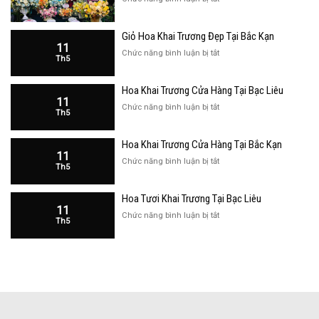
Giỏ
Hoa
Giỏ Hoa Khai Trương Đẹp Tại Bắc Kạn
Khai
11
Trương
ở
Chức năng bình luận bị tắt
Th5
Đẹp
Giỏ
Tại
Hoa
Bạc
Hoa Khai Trương Cửa Hàng Tại Bạc Liêu
Khai
Liêu
11
Trương
ở
Chức năng bình luận bị tắt
Th5
Đẹp
Hoa
Tại
Khai
Bắc
Hoa Khai Trương Cửa Hàng Tại Bắc Kạn
Trương
Kạn
11
Cửa
ở
Chức năng bình luận bị tắt
Th5
Hàng
Hoa
Tại
Khai
Bạc
Hoa Tươi Khai Trương Tại Bạc Liêu
Trương
Liêu
11
Cửa
ở
Chức năng bình luận bị tắt
Th5
Hàng
Hoa
Tại
Tươi
Bắc
Khai
Kạn
Trương
Tại
Bạc
Liêu