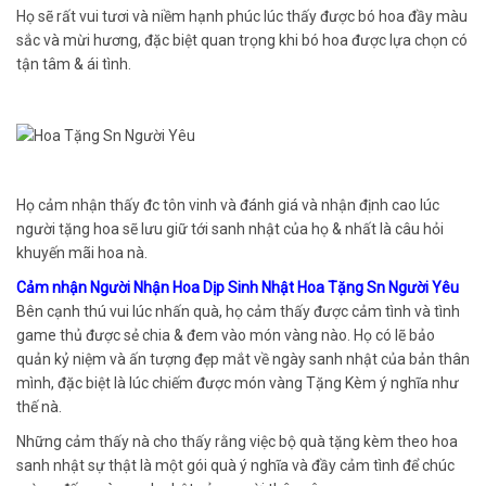
Họ sẽ rất vui tươi và niềm hạnh phúc lúc thấy được bó hoa đầy màu
sắc và mừi hương, đặc biệt quan trọng khi bó hoa được lựa chọn có
tận tâm & ái tình.
Họ cảm nhận thấy đc tôn vinh và đánh giá và nhận định cao lúc
người tặng hoa sẽ lưu giữ tới sanh nhật của họ & nhất là câu hỏi
khuyến mãi hoa nà.
Cảm nhận Người Nhận Hoa Dịp Sinh Nhật Hoa Tặng Sn Người Yêu
Bên cạnh thú vui lúc nhấn quà, họ cảm thấy được cảm tình và tình
game thủ được sẻ chia & đem vào món vàng nào. Họ có lẽ bảo
quản kỷ niệm và ấn tượng đẹp mắt về ngày sanh nhật của bản thân
mình, đặc biệt là lúc chiếm được món vàng Tặng Kèm ý nghĩa như
thế nà.
Những cảm thấy nà cho thấy rằng việc bộ quà tặng kèm theo hoa
sanh nhật sự thật là một gói quà ý nghĩa và đầy cảm tình để chúc