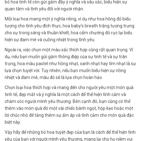
bó hoa tinh tế còn gửi gắm đầy ý nghĩa và sâu sắc, biểu hiện sự
quan tâm và tình yêu đối với người nhận.
Mỗi loại hoa mang một ý nghĩa riêng, ví dụ như hoa hồng đỏ biểu
tượng cho tình yêu đích thực, hoa baby’s breath trắng tượng trưng
cho sự trong sáng và thuần khiết, hoa cẩm chướng đỏ rực lại biểu
hiện sự đam mê và cuồng nhiệt trong tình yêu.
Ngoài ra, việc chọn một màu sắc thích hợp cũng rất quan trọng. Ví
dụ, nếu bạn muốn gửi gắm thông điệp của sự tinh tế và sự trân
trọng, hoa màu pastel như hồng nhạt, xanh nhạt hay tím nhạt là sự
lựa chọn tuyệt vời. Tuy nhiên, nếu bạn muốn biểu hiện sự nồng
nhiệt và đam mê, màu đỏ sẽ là lựa chọn hoàn hảo.
Chọn loại hoa thích hợp và mang đến cho người yêu một món quà
tinh tế, đẹp mắt và ý nghĩa là một cách để thể hiện tình cảm và
chăm sóc người mình yêu thương. Bên cạnh đó, bạn cũng có thể
thêm vào món quà đó một vài chiếc bánh ngọt, hộp kẹo hoặc một
lời chúc nhỏ để tăng thêm sự ấm áp và tình cảm cho món quà đặc
biệt này.
Vậy hãy để những bó hoa tuyệt đẹp của bạn là cách để thể hiện tình
yêu của bạn với người mình yêu thương, mang lại cho họ niềm vui