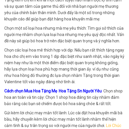
Tặng Kèm chị em khi là một cách tuyệt hảo nhằm bộc lộ tình cảm
và sự quan tâm của game thủ đối với nhà bạn người mẹ thương
yêu của chính bản thân mình. Dưới đấy là một số trong những
khuyến cáo để giúp bạn đặt hàng hoa khuyến mãi mẹ:
Chọn một số loại hoa nhưng mà mẹ yêu thích: Tìm gọi sở thích của
người mẹ nhằm chọn lựa loại hoa nhưng mẹ yêu quý độc nhất. Vấn
đề này sẽ giúp bó hoa trở nên đặc biệt quan trọng và ý nghĩa hơn.
Chọn các loại hoa mê thích hợp với dịp: Nếu bạn rất thích tặng ngay
hoa cho chị em vào trong 1 dịp đặc biệt như sanh nhật, vào ngày kỷ
niệm hay như là một thời điểm đặc biệt quan trọng không giống,
hãy lựa chọn loại hoa phù hợp mang thời gian ấy. ví dụ như cũng
như hoa hồng đỏ thường đc lựa chọn nhằm Tặng trong thời gian
Valentine tốt vào ngày đáng nhớ tình ái.
Cách chọn Mua Hoa Tặng Mẹ Hoa Tặng Sn Người Yêu
Chọn shop
hoa an toàn và tin cậy: Chọn 1 shop hoa đáng tin cậy nhằm đảm
bảo rằng các bạn sẽ chiếm được bó hoa sáng chóe & rất tốt.
Gửi kèm lời chúc may mắn tốt lành: Lúc cài đặt hoa khuyến mãi bà
bầu, hãy chuyển kèm lời chúc may mắn tốt lành nhằm thể hiện
cảm tình & sự trân trọng so với người mẹ của người chơi.
Lời Chúc