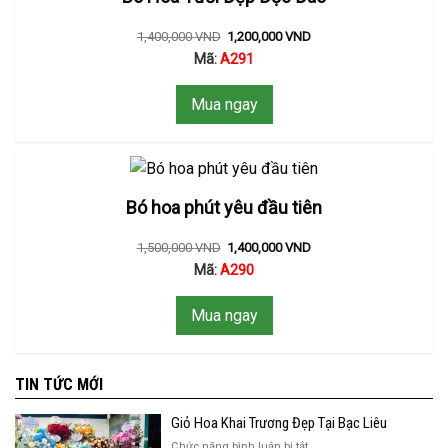
1,400,000
VND
1,200,000
VND
Mã:
A291
Mua ngay
Bó hoa phút yêu đầu tiên
1,500,000
VND
1,400,000
VND
Mã:
A290
Mua ngay
TIN TỨC MỚI
Giỏ Hoa Khai Trương Đẹp Tại Bạc Liêu
ở
Chức năng bình luận bị tắt