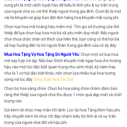
cung phi là một cách tuyệt hảo để biểu lộ tình yêu & sự trân trọng
của người chơi so với thê thiếp người trong gia đình. Dưới đó là một
vài lời khuyên sẽ giúp bạn đặt đơn hàng hoa khuyến mãi cung phi:
Chọn loại hoa mà hoàng hậu mếm mộ: Tìm gọi sở trường của thê
thiếp để lựa chọn loại hoa mà bà xã yêu mến duy nhất. Nếu người
chơi chưa chắc chắn sở thích của hiền thê, bạn cũng có thể hỏi bà
xã hay hướng đến từ bỏ người thân trong gia đình của cô ấy đấy.
Mua Hoa Tặng Vợ Hoa Tặng Sn Người Yêu
Chọn một số loại hoa
mê say hợp với dịp: Nếu bạn thích khuyến mãi ngay hoa cho hoàng
hậu vào một lúc đặc biệt quan trọng như sinh nhật, kỷ niệm hay
như là 1 cơ hội đặc biệt khác, nên chọn lựa nhiều loại hoa tương
xứng với lúc đấy.
Shop Bán Hoa Sài Gòn
Chọn bó hoa sáng chóe: Chọn bó hoa sáng chóe nhằm đảm bảo
rằng thê thiếp của người chơi thu được 1 món quà đẹp mắt và chất
lượng cao.
Gửi kèm lời chúc may mắn tốt lành: Lúc tải hoa Tặng Kèm hậu phi,
hãy chuyển kèm lời chúc tốt đẹp nhằm biểu thị tình ái và sự trân
trọng của người chơi đối với hậu phi.