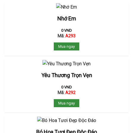
Nhớ Em
0
VND
Mã:
A293
Mua ngay
Yêu Thương Trọn Vẹn
0
VND
Mã:
A292
Mua ngay
Bó Hoa Tươi Đẹp Độc Đáo