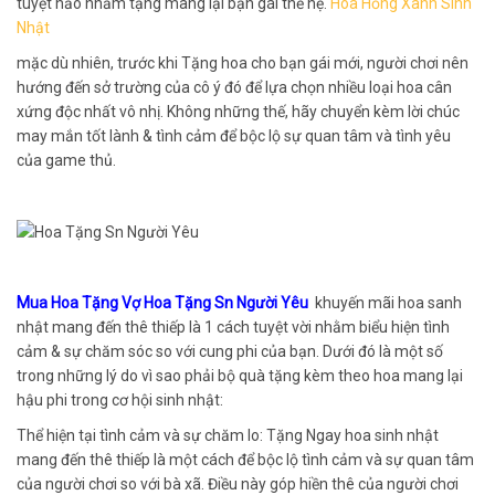
tuyệt hảo nhằm tặng mang lại bạn gái thế hệ.
Hoa Hồng Xanh Sinh
Nhật
mặc dù nhiên, trước khi Tặng hoa cho bạn gái mới, người chơi nên
hướng đến sở trường của cô ý đó để lựa chọn nhiều loại hoa cân
xứng độc nhất vô nhị. Không những thế, hãy chuyển kèm lời chúc
may mắn tốt lành & tình cảm để bộc lộ sự quan tâm và tình yêu
của game thủ.
Mua Hoa Tặng Vợ Hoa Tặng Sn Người Yêu
khuyến mãi hoa sanh
nhật mang đến thê thiếp là 1 cách tuyệt vời nhằm biểu hiện tình
cảm & sự chăm sóc so với cung phi của bạn. Dưới đó là một số
trong những lý do vì sao phải bộ quà tặng kèm theo hoa mang lại
hậu phi trong cơ hội sinh nhật:
Thể hiện tại tình cảm và sự chăm lo: Tặng Ngay hoa sinh nhật
mang đến thê thiếp là một cách để bộc lộ tình cảm và sự quan tâm
của người chơi so với bà xã. Điều này góp hiền thê của người chơi