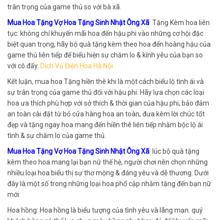
trân trọng của game thủ so với bà xã.
Mua Hoa Tặng Vợ Hoa Tặng Sinh Nhật Ông Xã
Tặng Kèm hoa liên
tục: không chỉ khuyến mãi hoa đến hậu phi vào những cơ hội đặc
biệt quan trọng, hãy bộ quà tặng kèm theo hoa đến hoàng hậu của
game thủ liên tiếp để biểu hiện sự chăm lo & kính yêu của bạn so
với cô đấy.
Dịch Vụ Điện Hoa Hà Nội
Kết luận, mua hoa Tặng hiền thê khi là một cách biểu lộ tình ái và
sự trân trọng của game thủ đối với hậu phi. Hãy lựa chọn các loại
hoa ưa thích phù hợp với sở thích & thời gian của hậu phi, bảo đảm
an toàn cài đặt từ bỏ cửa hàng hoa an toàn, đưa kèm lời chúc tốt
đẹp và tặng ngay hoa mang đến hiền thê liên tiếp nhằm bộc lộ ái
tình & sự chăm lo của game thủ.
Mua Hoa Tặng Vợ Hoa Tặng Sinh Nhật Ông Xã
lúc bộ quà tặng
kèm theo hoa mang lại bạn nữ thế hệ, người chơi nên chọn những
nhiều loại hoa biểu thị sự thơ mộng & đáng yêu và dễ thương. Dưới
đây là một số trong những loại hoa phổ cập nhằm tặng đến bạn nữ
mới:
Hoa hồng: Hoa hồng là biểu tượng của tình yêu và lãng mạn. quý