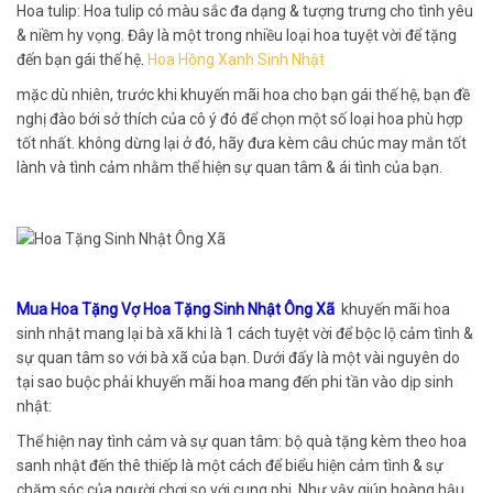
Hoa tulip: Hoa tulip có màu sắc đa dạng & tượng trưng cho tình yêu
& niềm hy vọng. Đây là một trong nhiều loại hoa tuyệt vời để tặng
đến bạn gái thế hệ.
Hoa Hồng Xanh Sinh Nhật
mặc dù nhiên, trước khi khuyến mãi hoa cho bạn gái thế hệ, bạn đề
nghị đào bới sở thích của cô ý đó để chọn một số loại hoa phù hợp
tốt nhất. không dừng lại ở đó, hãy đưa kèm câu chúc may mắn tốt
lành và tình cảm nhằm thể hiện sự quan tâm & ái tình của bạn.
Mua Hoa Tặng Vợ Hoa Tặng Sinh Nhật Ông Xã
khuyến mãi hoa
sinh nhật mang lại bà xã khi là 1 cách tuyệt vời để bộc lộ cảm tình &
sự quan tâm so với bà xã của bạn. Dưới đấy là một vài nguyên do
tại sao buộc phải khuyến mãi hoa mang đến phi tần vào dịp sinh
nhật:
Thể hiện nay tình cảm và sự quan tâm: bộ quà tặng kèm theo hoa
sanh nhật đến thê thiếp là một cách để biểu hiện cảm tình & sự
chăm sóc của người chơi so với cung phi. Như vậy giúp hoàng hậu