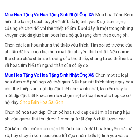
Mua Hoa Tặng Vợ Hoa Tặng Sinh Nhật Ông Xã
Mua hoa Tặng Kèm
hiền thê là một cách tuyệt vời để biểu lộ tình yêu & sự trân trọng
của người chơi đối với thê thiếp tổ ấm. Dưới đây là một trong những
khuyến cáo để giúp bạn oder hoa bộ quà tặng kèm theo cung phi:
Chọn các loại hoa nhưng thê thiếp yêu thích: Tìm gọi sở trường của
phi tần để lựa chọn loại hoa mà hậu phi yêu thích nhất. Nếu game
thủ chưa chắc chắn sở trường của thê thiếp, chúng ta có thể hỏi bà
xã hoặc tìm hiểu từ người thân của cô ấy đó.
Mua Hoa Tặng Vợ Hoa Tặng Sinh Nhật Ông Xã
Chọn một số loại
hoa đam mê phù hợp với thời gian: Nếu bạn rất thích tặng ngay hoa
cho thê thiếp vào một dịp đặc biệt như sanh nhật, kỷ niệm hay là
một dịp đặc biệt khác, nên lựa chọn một số loại hoa phù hợp có cơ
hội đấy.
Shop Bán Hoa Sài Gòn
Chọn bó hoa tươi đẹp: Chọn bó hoa tươi đẹp để đảm bảo rằng hậu
phi của game thủ thu được 1 món quà rất đẹp & chất lượng cao.
Gửi kèm câu chúc may mắn tốt lành: lúc cài đặt hoa khuyến mãi bà
xã, hãy chuyển kèm câu chúc tốt đẹp nhằm biểu lộ tình yêu và sự