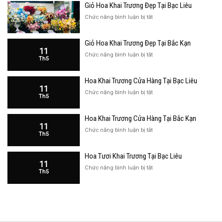
Giỏ Hoa Khai Trương Đẹp Tại Bạc Liêu
ở
Chức năng bình luận bị tắt
Giỏ
Hoa
Giỏ Hoa Khai Trương Đẹp Tại Bắc Kạn
Khai
11
Trương
ở
Chức năng bình luận bị tắt
Th5
Đẹp
Giỏ
Tại
Hoa
Bạc
Hoa Khai Trương Cửa Hàng Tại Bạc Liêu
Khai
Liêu
11
Trương
ở
Chức năng bình luận bị tắt
Th5
Đẹp
Hoa
Tại
Khai
Bắc
Hoa Khai Trương Cửa Hàng Tại Bắc Kạn
Trương
Kạn
11
Cửa
ở
Chức năng bình luận bị tắt
Th5
Hàng
Hoa
Tại
Khai
Bạc
Hoa Tươi Khai Trương Tại Bạc Liêu
Trương
Liêu
11
Cửa
ở
Chức năng bình luận bị tắt
Th5
Hàng
Hoa
Tại
Tươi
Bắc
Khai
Kạn
Trương
Tại
Bạc