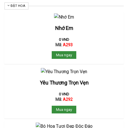
ĐẶT HOA
Nhớ Em
0
VND
Mã:
A293
Mua ngay
Yêu Thương Trọn Vẹn
0
VND
Mã:
A292
Mua ngay