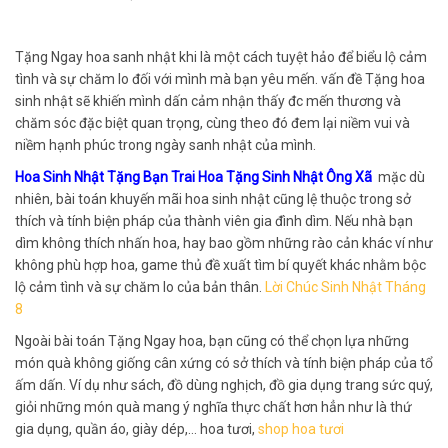
Tặng Ngay hoa sanh nhật khi là một cách tuyệt hảo để biểu lộ cảm
tình và sự chăm lo đối với mình mà bạn yêu mến. vấn đề Tặng hoa
sinh nhật sẽ khiến mình dấn cảm nhận thấy đc mến thương và
chăm sóc đặc biệt quan trọng, cùng theo đó đem lại niềm vui và
niềm hạnh phúc trong ngày sanh nhật của mình.
Hoa Sinh Nhật Tặng Bạn Trai Hoa Tặng Sinh Nhật Ông Xã
mặc dù
nhiên, bài toán khuyến mãi hoa sinh nhật cũng lệ thuộc trong sở
thích và tính biện pháp của thành viên gia đình dìm. Nếu nhà bạn
dìm không thích nhấn hoa, hay bao gồm những rào cản khác ví như
không phù hợp hoa, game thủ đề xuất tìm bí quyết khác nhằm bộc
lộ cảm tình và sự chăm lo của bản thân.
Lời Chúc Sinh Nhật Tháng
8
Ngoài bài toán Tặng Ngay hoa, bạn cũng có thể chọn lựa những
món quà không giống cân xứng có sở thích và tính biện pháp của tổ
ấm dấn. Ví dụ như sách, đồ dùng nghịch, đồ gia dụng trang sức quý,
giỏi những món quà mang ý nghĩa thực chất hơn hẳn như là thứ
gia dụng, quần áo, giày dép,… hoa tươi,
shop hoa tươi