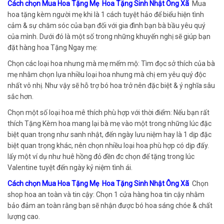
Cách chọn Mua Hoa Tặng Mẹ Hoa Tặng Sinh Nhật Ông Xã
Mua
hoa tặng kèm người mẹ khi là 1 cách tuyệt hảo để biểu hiện tình
cảm & sự chăm sóc của bạn đối với gia đình bạn bà bầu yêu quý
của mình. Dưới đó là một số trong những khuyến nghị sẽ giúp bạn
đặt hàng hoa Tặng Ngay mẹ:
Chọn các loại hoa nhưng mà mẹ mếm mộ: Tìm đọc sở thích của bà
mẹ nhằm chọn lựa nhiều loại hoa nhưng mà chị em yêu quý độc
nhất vô nhị. Như vậy sẽ hỗ trợ bó hoa trở nên đặc biệt & ý nghĩa sâu
sắc hơn.
Chọn một số loại hoa mê thích phù hợp với thời điểm: Nếu bạn rất
thích Tặng Kèm hoa mang lại bà mẹ vào một trong những lúc đặc
biệt quan trọng như sanh nhật, đến ngày lưu niệm hay là 1 dịp đặc
biệt quan trọng khác, nên chọn nhiều loại hoa phù hợp có dịp đấy.
lấy một ví dụ như huê hồng đỏ đền đc chọn để tặng trong lúc
Valentine tuyệt đến ngày kỷ niệm tình ái.
Cách chọn Mua Hoa Tặng Mẹ Hoa Tặng Sinh Nhật Ông Xã
Chọn
shop hoa an toàn và tin cậy: Chọn 1 cửa hàng hoa tin cậy nhằm
bảo đảm an toàn rằng bạn sẽ nhận được bó hoa sáng chóe & chất
lượng cao.