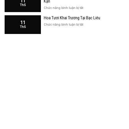
11
Kạn
Trương
Th5
Cửa
ở
Chức năng bình luận bị tắt
Hàng
Hoa
Tại
Hoa Tươi Khai Trương Tại Bạc Liêu
Khai
Bạc
11
Trương
ở
Chức năng bình luận bị tắt
Liêu
Th5
Cửa
Hoa
Hàng
Tươi
Tại
Khai
Bắc
Trương
Kạn
Tại
Bạc
Liêu