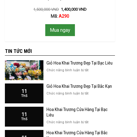
1,500,000
VND
1,400,000
VND
Mã:
A290
Mua ngay
TIN TỨC MỚI
Giỏ Hoa Khai Trương Đẹp Tại Bạc Liêu
ở
Chức năng bình luận bị tắt
Giỏ
Hoa
Giỏ Hoa Khai Trương Đẹp Tại Bắc Kạn
Khai
11
Trương
ở
Chức năng bình luận bị tắt
Th5
Đẹp
Giỏ
Tại
Hoa
Bạc
Hoa Khai Trương Cửa Hàng Tại Bạc
Khai
Liêu
11
Trương
Liêu
Th5
Đẹp
ở
Chức năng bình luận bị tắt
Tại
Hoa
Bắc
Hoa Khai Trương Cửa Hàng Tại Bắc
Khai
Kạn