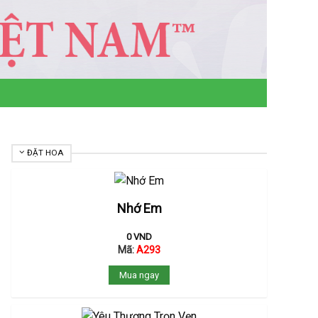
ĐẶT HOA
Nhớ Em
0
VND
Mã:
A293
Mua ngay