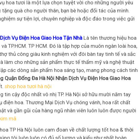
vụ hoa tươi là một lựa chọn tuyệt vời cho những người yêu
c tặng quà cho người thân, bạn bè hoặc đối tác của mình.
nghiệm sự tiện lợi, chuyên nghiệp và độc đáo trong việc gửi
Dịch Vụ Điện Hoa Giao Hoa Tận Nhà
Là tên thương hiệu hoa
ô và TP.HCM. TP HCM. Đó là tập hợp của muôn ngàn loài hoa,
thợ thủ công giàu kinh nghiệm với đôi bàn tay tinh tế và sắc
i và làm cho những sản phẩm thực tế thẩm mỹ và nghệ thuật
h lập các dòng sản phẩm hoa sáng tạo, mang phong cách tinh
g Quận Đống Đa Hà Nội Nhận Dịch Vụ Điện Hoa Giao Hoa
t.
shop hoa tươi hà nội
áng tin cậy độc nhất vô nhị TP. Hà Nội sở hữu mười năm tay
 điện hoa. Thương Mại Dịch Vụ chóng vánh, hoa rất chất
mật và gần gũi của hàng ngũ nhân viên luôn luôn được người
 kim mã
 hoa TP Hà Nội luôn cam đoan về chất lượng tốt hoa & thời
úng tôi luôn luôn có đủ số lượng và kiểu như nhất hoàn