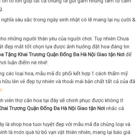
 tin to lớn góp tất cả chúng ta gửi gắm những tâm tư cảm
g.
nghĩa sâu sắc trong ngày sinh nhật có lẽ mang lại nụ cười &
cho những người thân yêu của người chơi. Tuy nhiên Chưa
hật đẹp mắt tốt chọn lựa được ảnh hưởng đặt hoa đáng tin
oa Tặng Khai Trương Quận Đống Đa Hà Nội Giao tận Nơi
để
hơi luận điểm nè nhé!
g các loại hoa, mẫu mã đc phối kết hợp 1 cách thẩm mỹ
ữu lên vẻ đẹp tự nhiên và thoải mái bản chất tất cả của đã
ội
nh viên thợ cắn hoa tại đây sẽ chinh phục được không ít
Khai Trương Quận Đống Đa Hà Nội Giao tận Nơi
nhắc cả
y là shop hoa tuoi tuyệt đẹp với mẫu mã đa chủng loại và
nh là món quà từ bỏ vạn vật thiên nhiên, mang lại báo giá