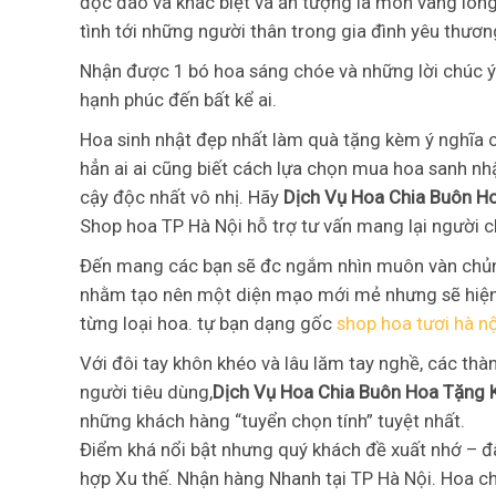
độc đáo và khác biệt và ấn tượng là món vàng lòng
tình tới những người thân trong gia đình yêu thươn
Nhận được 1 bó hoa sáng chóe và những lời chúc ý 
hạnh phúc đến bất kể ai.
Hoa sinh nhật đẹp nhất làm quà tặng kèm ý nghĩa 
hẳn ai ai cũng biết cách lựa chọn mua hoa sanh n
cậy độc nhất vô nhị. Hãy
Dịch Vụ Hoa Chia Buôn H
Shop hoa TP Hà Nội hỗ trợ tư vấn mang lại người c
Đến mang các bạn sẽ đc ngắm nhìn muôn vàn chủn
nhằm tạo nên một diện mạo mới mẻ nhưng sẽ hiện h
từng loại hoa. tự bạn dạng gốc
shop hoa tươi hà n
Với đôi tay khôn khéo và lâu lăm tay nghề, các thà
người tiêu dùng,
Dịch Vụ Hoa Chia Buôn Hoa Tặng 
những khách hàng “tuyển chọn tính” tuyệt nhất.
Điểm khá nổi bật nhưng quý khách đề xuất nhớ – đâ
hợp Xu thế. Nhận hàng Nhanh tại TP Hà Nội. Hoa chí