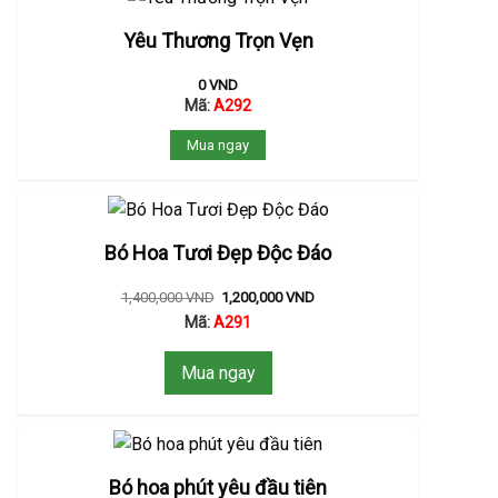
Yêu Thương Trọn Vẹn
0
VND
Mã:
A292
Mua ngay
Bó Hoa Tươi Đẹp Độc Đáo
1,400,000
VND
1,200,000
VND
Mã:
A291
Mua ngay
Bó hoa phút yêu đầu tiên