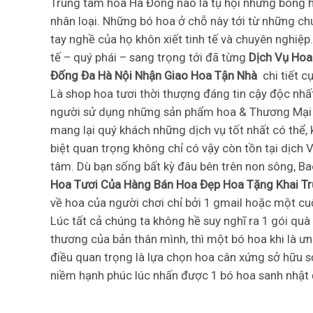
Trung tâm hoa Hà Đông nào là tụ hội những bông h
nhân loại. Những bó hoa ở chỗ này tới từ những ch
tay nghề của họ khôn xiết tinh tế và chuyên nghiệp
tế – quý phái – sang trọng tới đã từng
Dịch Vụ Hoa
Đống Đa Hà Nội Nhận Giao Hoa Tận Nhà
chi tiết c
Là shop hoa tươi thời thượng đáng tin cậy độc nhấ
người sử dụng những sản phẩm hoa & Thương Mại d
mang lại quý khách những dịch vụ tốt nhất có thể
biệt quan trọng không chỉ có vậy còn tồn tại dịch 
tâm. Dù bạn sống bất kỳ đâu bên trên non sông, B
Hoa Tươi Của Hàng Bán Hoa Đẹp Hoa Tặng Khai T
về hoa của người chơi chỉ bởi 1 gmail hoặc một cuộ
Lúc tất cả chúng ta không hề suy nghĩ ra 1 gói quà
thương của bản thân mình, thì một bó hoa khi là ư
điều quan trọng là lựa chọn hoa cân xứng sở hữu s
niềm hạnh phúc lúc nhấn được 1 bó hoa sanh nhật 