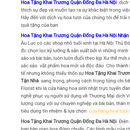
Hoa Tặng Khai Trương Quận Đống Đa Hà Nội
dịch 
thích sự đẹp và muốn tạo ra sự khác biệt trong việ
Hãy đến với dịch vụ hoa tươi của chúng tôi để trải 
quà tặng của bạn.
Hoa Tặng Khai Trương Quận Đống Đa Hà Nội Nhận 
Âu Lục có các shop nhỏ tuổi xinh tại Hà Nội Thủ Đ
đc chọn lọc kỹ lưỡng & sản xuất bởi vì những mình 
sảo và bài bản, luôn luôn đuổi theo kịp Xu thế mớ
sắc sảo. vật phẩm hoa mới và độc đáo. Cho thàn
tế nhưng không thiếu thốn sự
Hoa Tặng Khai Trươn
Tận Nhà
sang trọng, phong cách trong từng chi tiế
Florist khi là cửa hàng hoa sinh nhật trực tuyến đ
nghề phục vụ người sử dụng về Thương Mại dịch Vụ
lượng cùng với sự chuyên nghiệp và bài bản, thân 
tiêu dùng tín nhiệm & lựa chọn.
cửa hàng hoa tươi
Hoa Tặng Khai Trương Quận Đống Đa Hà Nội
Điện
hạn bàn giao hoa đúng chuẩn. Các hình mẫu của ch