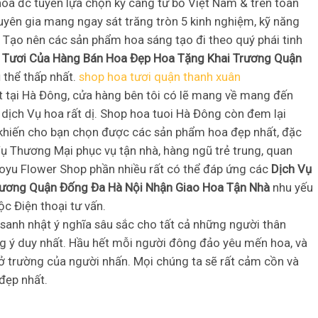
oa đc tuyển lựa chọn kỹ càng từ bỏ Việt Nam & trên toàn
uyên gia mang ngay sát trăng tròn 5 kinh nghiệm, kỹ năng
. Tạo nên các sản phẩm hoa sáng tạo đi theo quý phái tinh
 Tươi Của Hàng Bán Hoa Đẹp Hoa Tặng Khai Trương Quận
ụ thể thấp nhất.
shop hoa tươi quận thanh xuân
t tại Hà Đông, cửa hàng bên tôi có lẽ mang về mang đến
ịch Vụ hoa rất dị. Shop hoa tuoi Hà Đông còn đem lại
, khiến cho bạn chọn được các sản phẩm hoa đẹp nhất, đặc
Vụ Thương Mại phục vụ tận nhà, hàng ngũ trẻ trung, quan
aoyu Flower Shop phần nhiều rất có thể đáp ứng các
Dịch Vụ
rương Quận Đống Đa Hà Nội Nhận Giao Hoa Tận Nhà
nhu yếu
c Điện thoại tư vấn.
 sanh nhật ý nghĩa sâu sắc cho tất cả những người thân
ng ý duy nhất. Hầu hết mỗi người đông đảo yêu mến hoa, và
ở trường của người nhấn. Mọi chúng ta sẽ rất cảm cồn và
đẹp nhất.