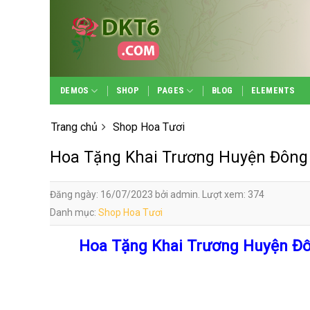
Skip
to
content
DEMOS
SHOP
PAGES
BLOG
ELEMENTS
Trang chủ
Shop Hoa Tươi
Hoa Tặng Khai Trương Huyện Đông
Đăng ngày: 16/07/2023 bởi admin. Lượt xem: 374
Danh mục:
Shop Hoa Tươi
Hoa Tặng Khai Trương Huyện Đô