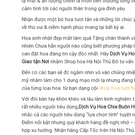
lạ mắt & ấn tượng chính là món tiến thưởng lòng t
cảm tình tới các người thân trong gia đình yêu.
Nhận được một bó hoa tươi tắn và những lời chúc ý
về thú vui & niềm hạnh phúc mang lại bất kỳ ai.
Hoa sinh nhật đẹp mắt làm quà Tặng chân thành v
nhiên Chưa hẳn người nào cũng biết phương pháp l
can đặt hoa đáng tin cậy độc nhất. Hãy
Dịch Vụ Ho
Giao tận Nơi
nhằm Shop hoa Hà Nội Thủ Đô tư vấn
Đến có các bạn sẽ đc ngắm nhìn vô vàn chủng nhiề
mỹ nhằm làm cho 1 dung mạo mới lạ nhưng đang hi
của từng loại hoa. từ bạn dạng cội
shop hoa tươi h
Với đôi bàn tay khôn khéo và lâu lăm kinh nghiệm 
rất nhiều người tiêu dùng,
Dịch Vụ Hoa Chia Buôn H
nhắc cả các người tiêu dùng “lựa chọn tính” tuyệt n
Điểm nổi bật nhưng quý khách hàng đề nghị nhớ – 
hợp xu hướng. Nhận hàng Cấp Tốc trên Hà Nội Thủ 