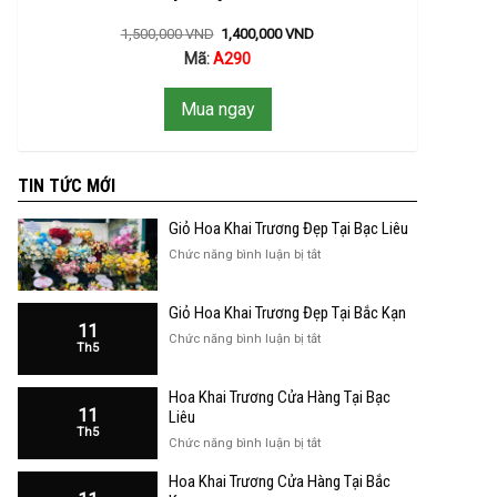
1,500,000
VND
1,400,000
VND
Mã:
A290
Mua ngay
TIN TỨC MỚI
Giỏ Hoa Khai Trương Đẹp Tại Bạc Liêu
ở
Chức năng bình luận bị tắt
Giỏ
Hoa
Giỏ Hoa Khai Trương Đẹp Tại Bắc Kạn
Khai
11
Trương
ở
Chức năng bình luận bị tắt
Th5
Đẹp
Giỏ
Tại
Hoa
Bạc
Hoa Khai Trương Cửa Hàng Tại Bạc
Khai
Liêu
11
Trương
Liêu
Th5
Đẹp
ở
Chức năng bình luận bị tắt
Tại
Hoa
Bắc
Hoa Khai Trương Cửa Hàng Tại Bắc
Khai
Kạn