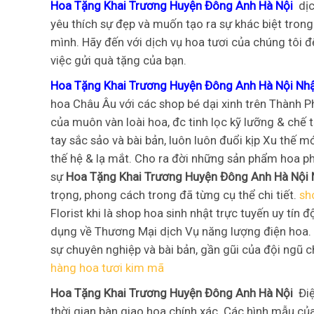
Hoa Tặng Khai Trương Huyện Đông Anh Hà Nội
dị
yêu thích sự đẹp và muốn tạo ra sự khác biệt trong
mình. Hãy đến với dịch vụ hoa tươi của chúng tôi đ
việc gửi quà tặng của bạn.
Hoa Tặng Khai Trương Huyện Đông Anh Hà Nội Nhậ
hoa Châu Âu với các shop bé dại xinh trên Thành Ph
của muôn vàn loài hoa, đc tinh lọc kỹ lưỡng & chế
tay sắc sảo và bài bản, luôn luôn đuổi kịp Xu thế 
thế hệ & lạ mắt. Cho ra đời những sản phẩm hoa 
sự
Hoa Tặng Khai Trương Huyện Đông Anh Hà Nội 
trọng, phong cách trong đã từng cụ thể chi tiết.
sh
Florist khi là shop hoa sinh nhật trực tuyến uy tín
dụng về Thương Mại dịch Vụ năng lượng điện hoa.
sự chuyên nghiệp và bài bản, gần gũi của đội ngũ c
hàng hoa tươi kim mã
Hoa Tặng Khai Trương Huyện Đông Anh Hà Nội
Đi
thời gian bàn giao hoa chính xác. Các hình mẫu của