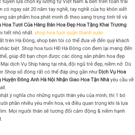
tuyển lựa chọn kỹ lưỡng tự Việt Nam & bên trên toàn trái
n có ngay sát 20 năm tay nghề, tay nghề của họ khôn xiết
dòng sản phẩm hoa phát minh đi theo sang trọng tinh tế và
ụ Hoa Tươi Của Hàng Bán Hoa Đẹp Hoa Tặng Khai Trương
i tiết nhỏ nhất.
shop hoa tươi quận thanh xuân
hất trên Hà Đông, shop bên tôi có thể đưa về đến quý khách
khác biệt. Shop hoa tuoi HĐ Hà Đông còn đem lại mang đến
 thể, giúp đỡ bạn chọn được các dòng sản phẩm hoa đẹp
 Mại dịch Vụ Ship hàng tại nhà, đội ngũ trẻ đẹp, niềm nở. Dù
wer Shop số đông rất có thể đáp ứng gần như
Dịch Vụ Hoa
g Huyện Đông Anh Hà Nội Nhận Giao Hoa Tận Nhà
yêu cầu về
ll.
hật ý nghĩa cho những người thân yêu của mình, thì 1 bó
ười phần nhiều yêu mến hoa, và điều quan trọng khi là lựa
dìm. Mọi người thân sẽ tương đối cảm động & niềm hạnh
t.