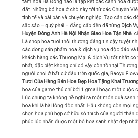
tâm hoa Hà Đông nào là tập kết các cành hoa được 
đất. Những bó hoa ở chỗ này tới từ các Chuyên Viê
tinh tế và bài bản và chuyên nghiệp. Tạo cần các 
sắc sảo – quý phái – đẳng cấp đến đã từng
Dịch V
Huyện Đông Anh Hà Nội Nhận Giao Hoa Tận Nhà
ch
Là shop hoa tươi thời thượng đáng tin cậy tuyệt n
các dòng sản phẩm hoa & dịch vụ hoa độc đáo và 
khách hàng các Thương Mại & dịch Vụ tốt nhất có
nhất, đặc biệt không chỉ có vậy còn tồn tại Thương
người chơi ở bất cứ đâu trên quốc gia, Baoyu Flo
Tươi Của Hàng Bán Hoa Đẹp Hoa Tặng Khai Trươn
hoa của game thủ chỉ bởi 1 gmail hoặc một cuộc ca
Lúc chúng ta không hề nghĩ ra một món quà sanh n
hoa khi là hài lòng độc nhất. Hầu không còn mọi ng
chọn hoa phù hợp sở hữu sở thích của người thân 
phúc lúc nhấn được một bó hoa sanh nhật đẹp nhấ