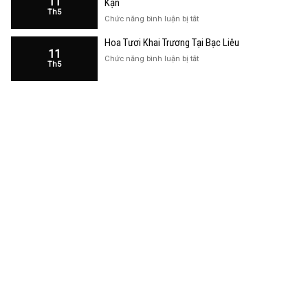
11
Kạn
Trương
Th5
Cửa
ở
Chức năng bình luận bị tắt
Hàng
Hoa
Tại
Hoa Tươi Khai Trương Tại Bạc Liêu
Khai
Bạc
11
Trương
ở
Chức năng bình luận bị tắt
Liêu
Th5
Cửa
Hoa
Hàng
Tươi
Tại
Khai
Bắc
Trương
Kạn
Tại
Bạc
Liêu