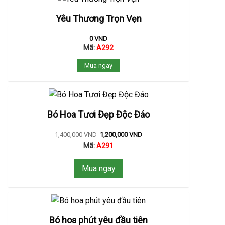
Yêu Thương Trọn Vẹn
0
VND
Mã:
A292
Mua ngay
Bó Hoa Tươi Đẹp Độc Đáo
1,400,000
VND
1,200,000
VND
Mã:
A291
Mua ngay
Bó hoa phút yêu đầu tiên