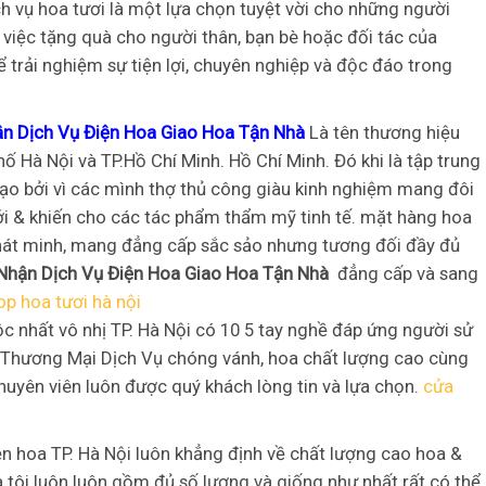
ch vụ hoa tươi là một lựa chọn tuyệt vời cho những người
 việc tặng quà cho người thân, bạn bè hoặc đối tác của
ể trải nghiệm sự tiện lợi, chuyên nghiệp và độc đáo trong
n Dịch Vụ Điện Hoa Giao Hoa Tận Nhà
Là tên thương hiệu
ố Hà Nội và TP.Hồ Chí Minh. Hồ Chí Minh. Đó khi là tập trung
 tạo bởi vì các mình thợ thủ công giàu kinh nghiệm mang đôi
mới & khiến cho các tác phẩm thẩm mỹ tinh tế. mặt hàng hoa
phát minh, mang đẳng cấp sắc sảo nhưng tương đối đầy đủ
Nhận Dịch Vụ Điện Hoa Giao Hoa Tận Nhà
đẳng cấp và sang
op hoa tươi hà nội
 độc nhất vô nhị TP. Hà Nội có 10 5 tay nghề đáp ứng người sử
 Thương Mại Dịch Vụ chóng vánh, hoa chất lượng cao cùng
huyên viên luôn được quý khách lòng tin và lựa chọn.
cửa
ện hoa TP. Hà Nội luôn khẳng định về chất lượng cao hoa &
 tôi luôn luôn gồm đủ số lượng và giống như nhất rất có thể