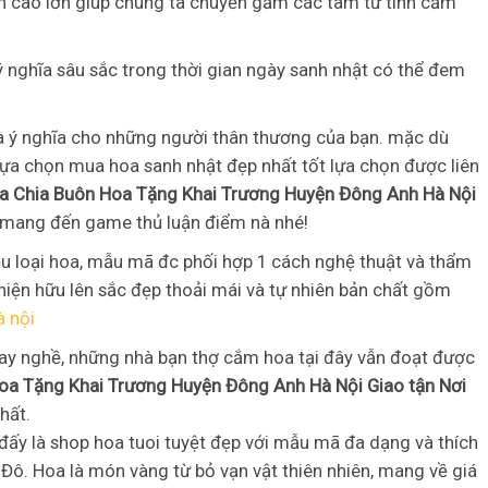
in cao lớn giúp chúng ta chuyển gắm các tâm tư tình cảm
 nghĩa sâu sắc trong thời gian ngày sanh nhật có thể đem
à ý nghĩa cho những người thân thương của bạn. mặc dù
ựa chọn mua hoa sanh nhật đẹp nhất tốt lựa chọn được liên
a Chia Buôn Hoa Tặng Khai Trương Huyện Đông Anh Hà Nội
 mang đến game thủ luận điểm nà nhé!
u loại hoa, mẫu mã đc phối hợp 1 cách nghệ thuật và thẩm
ện hữu lên sắc đẹp thoải mái và tự nhiên bản chất gồm
à nội
tay nghề, những nhà bạn thợ cắm hoa tại đây vẫn đoạt được
oa Tặng Khai Trương Huyện Đông Anh Hà Nội Giao tận Nơi
hất.
đấy là shop hoa tuoi tuyệt đẹp với mẫu mã đa dạng và thích
Đô. Hoa là món vàng từ bỏ vạn vật thiên nhiên, mang về giá