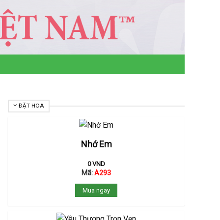
ĐẶT HOA
Nhớ Em
0
VND
Mã:
A293
Mua ngay