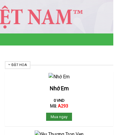
ĐẶT HOA
Nhớ Em
0
VND
Mã:
A293
Mua ngay