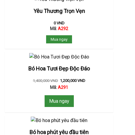
Yêu Thương Trọn Vẹn
0
VND
Mã:
A292
Mua ngay
Bó Hoa Tươi Đẹp Độc Đáo
1,400,000
VND
1,200,000
VND
Mã:
A291
Mua ngay
Bó hoa phút yêu đầu tiên