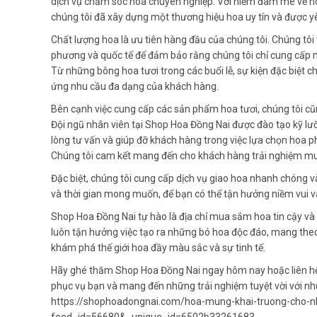
dịch vụ chăm sóc hoa chuyên nghiệp. Với niềm đam mê về h
chúng tôi đã xây dựng một thương hiệu hoa uy tín và được y
Chất lượng hoa là ưu tiên hàng đầu của chúng tôi. Chúng tôi
phương và quốc tế để đảm bảo rằng chúng tôi chỉ cung cấp 
Từ những bông hoa tươi trong các buổi lễ, sự kiện đặc biệt 
ứng nhu cầu đa dạng của khách hàng.
Bên cạnh việc cung cấp các sản phẩm hoa tươi, chúng tôi c
Đội ngũ nhân viên tại Shop Hoa Đồng Nai được đào tạo kỹ lư
lòng tư vấn và giúp đỡ khách hàng trong việc lựa chọn hoa p
Chúng tôi cam kết mang đến cho khách hàng trải nghiệm mu
Đặc biệt, chúng tôi cung cấp dịch vụ giao hoa nhanh chóng và
và thời gian mong muốn, để bạn có thể tận hưởng niềm vui v
Shop Hoa Đồng Nai tự hào là địa chỉ mua sắm hoa tin cậy và 
luôn tận hưởng việc tạo ra những bó hoa độc đáo, mang theo
khám phá thế giới hoa đầy màu sắc và sự tinh tế.
Hãy ghé thăm Shop Hoa Đồng Nai ngay hôm nay hoặc liên hệ 
phục vụ bạn và mang đến những trải nghiệm tuyệt vời với n
https://shophoadongnai.com/hoa-mung-khai-truong-cho-n
feed_id=56680&_unique_id=6502b33261683