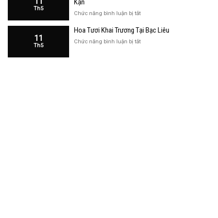
11
Kạn
Trương
Th5
Cửa
ở
Chức năng bình luận bị tắt
Hàng
Hoa
Tại
Hoa Tươi Khai Trương Tại Bạc Liêu
Khai
Bạc
11
Trương
ở
Chức năng bình luận bị tắt
Liêu
Th5
Cửa
Hoa
Hàng
Tươi
Tại
Khai
Bắc
Trương
Kạn
Tại
Bạc
Liêu