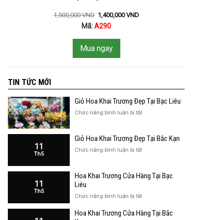
1,500,000
VND
1,400,000
VND
Mã:
A290
Mua ngay
TIN TỨC MỚI
Giỏ Hoa Khai Trương Đẹp Tại Bạc Liêu
ở
Chức năng bình luận bị tắt
Giỏ
Hoa
Giỏ Hoa Khai Trương Đẹp Tại Bắc Kạn
Khai
11
Trương
ở
Chức năng bình luận bị tắt
Th5
Đẹp
Giỏ
Tại
Hoa
Bạc
Hoa Khai Trương Cửa Hàng Tại Bạc
Khai
Liêu
11
Trương
Liêu
Th5
Đẹp
ở
Chức năng bình luận bị tắt
Tại
Hoa
Bắc
Hoa Khai Trương Cửa Hàng Tại Bắc
Khai
Kạn