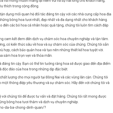
oa và mong muốn mang lại niềm vui và sự hài lòng cho khách hàng,
êu thích trong cộng đồng.
 tận dụng mối quan hệ đối tác đáng tin cậy với các nhà cung cấp hoa địa
những bông hoa tươi nhất, đẹp nhất và đa dạng nhất cho khách hàng.
cho đến các bó hoa cá nhân hoặc quà tặng, chúng tôi luôn tìm cách đáp
ũng cam kết đem đến dịch vụ chăm sóc hoa chuyên nghiệp và tận tâm.
ỡng, có kiến thức sâu về hoa và sự chăm sóc của chúng. Chúng tôi sẵn
hù hợp, cách bảo quản hoa và tạo nên những thiết kế hoa tuyệt vời.
a sắm hoa trọn vẹn và thỏa mãn.
 đáng tin cậy. Bạn có thể tin tưởng rằng hoa sẽ được giao đến địa điểm
à độc đáo của hoa trong những dịp đặc biệt.
chất lượng cho mọi người tại Đồng Nai và các vùng lân cận. Chúng tôi
 một thông điệp yêu thương và sự chăm sóc. Hãy đến với chúng tôi và
với chúng tôi để được tư vấn và đặt hàng. Chúng tôi rất mong được
hững bông hoa tươi thắm và dịch vụ chuyên nghiệp.
ho-da-ba-chong-dinh-quan/?