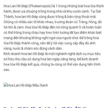
Hoa Lan Hồ Điệp (Phalaenopsis) là 1 trong những loài hoa tỏa thịnh
hành, được ưa chuộng trồng trong nhà và khu vườn cảnh. Tại Sài
Thành, hoa lan Hồ Điệp cũng được trồng & bán rộng thoải mái.
Chúng có nhiều sắc tố khác nhau, trường đoản cú Trắng, hồng, đỏ
tới tím & cam. Hoa tỏa Hồ Điệp đền nở vòng quanh 5 và hoàn toàn
có thể trồng trong chậu hay treo trên tường để tạo điểm khác biệt
mang đến khoảng không nghỉ ngơi của người chơi. Để trồng hoa
tỏa Hồ Điệp thành công, nên để ý tới việc cung cấp đầy đủ ánh
nắng, nước & chăm sóc đúng cách dán.
Kinh doanh hoa lan Hồ Điệp là một nghành nghề dịch vụ mục tiêu
sở hữu nhu cầu sử dụng hoa lan ngày càng tăng. Để kinh doanh
hoa tỏa Hồ Điệp kết quả, chúng ta cũng có thể vận dụng tiến trình
sau: