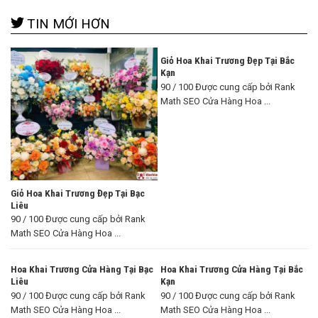
TIN MỚI HƠN
Giỏ Hoa Khai Trương Đẹp Tại Bắc
Kạn
90 / 100 Được cung cấp bởi Rank
Math SEO Cửa Hàng Hoa ...
Giỏ Hoa Khai Trương Đẹp Tại Bạc
Liêu
90 / 100 Được cung cấp bởi Rank
Math SEO Cửa Hàng Hoa ...
Hoa Khai Trương Cửa Hàng Tại Bạc
Hoa Khai Trương Cửa Hàng Tại Bắc
Liêu
Kạn
90 / 100 Được cung cấp bởi Rank
90 / 100 Được cung cấp bởi Rank
Math SEO Cửa Hàng Hoa ...
Math SEO Cửa Hàng Hoa ...