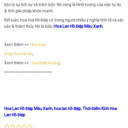
bộc lộ sự lịch sự và trầm bốn. Nó cũng là hình tượng của việc tự do
& tính giải pháp khỏe mạnh.
Kết luận, hoa tỏa Hồ Điệp có trong người nhiều ý nghĩa tinh tế và sắc
sảo & thâm thúy. Nó là biểu t
Hoa Lan Hồ Điệp Màu Xanh
Xem thêm >>
Hoa tươi
shop hoa hà nội
,
Xem thêm >>
hoa khai trương
,
=====================
Hoa Lan Hồ Điệp Màu Xanh, hoa lan hồ điệp, Thời Điểm Kích Hoa
Lan Hồ Điệp