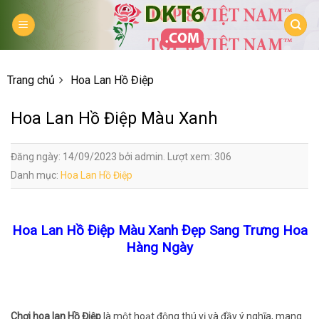
Skip
to
content
Trang chủ
Hoa Lan Hồ Điệp
Hoa Lan Hồ Điệp Màu Xanh
Đăng ngày: 14/09/2023 bởi admin. Lượt xem: 306
Danh mục:
Hoa Lan Hồ Điệp
Hoa Lan Hồ Điệp Màu Xanh Đẹp Sang Trưng Hoa
Hàng Ngày
Chơi hoa lan Hồ Điệp
là một hoạt động thú vị và đầy ý nghĩa, mang