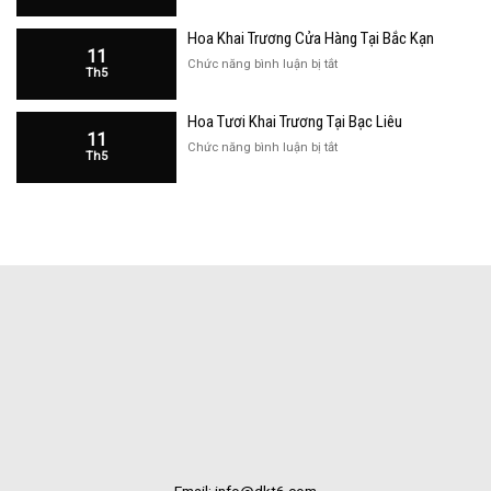
Tại
Khai
Bắc
Hoa Khai Trương Cửa Hàng Tại Bắc Kạn
Trương
Kạn
11
Cửa
ở
Chức năng bình luận bị tắt
Th5
Hàng
Hoa
Tại
Khai
Bạc
Hoa Tươi Khai Trương Tại Bạc Liêu
Trương
Liêu
11
Cửa
ở
Chức năng bình luận bị tắt
Th5
Hàng
Hoa
Tại
Tươi
Bắc
Khai
Kạn
Trương
Tại
Bạc
Liêu