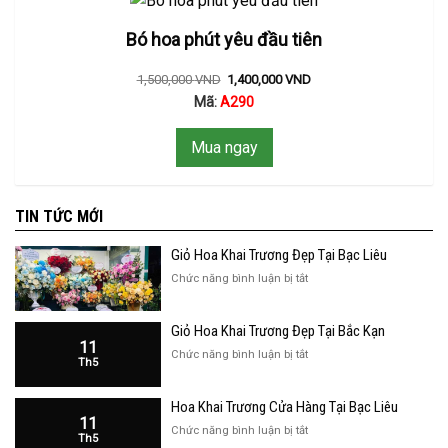
Bó hoa phút yêu đầu tiên
1,500,000
VND
1,400,000
VND
Mã:
A290
Mua ngay
TIN TỨC MỚI
Giỏ Hoa Khai Trương Đẹp Tại Bạc Liêu
ở
Chức năng bình luận bị tắt
Giỏ
Hoa
Giỏ Hoa Khai Trương Đẹp Tại Bắc Kạn
Khai
11
Trương
ở
Chức năng bình luận bị tắt
Th5
Đẹp
Giỏ
Tại
Hoa
Bạc
Hoa Khai Trương Cửa Hàng Tại Bạc Liêu
Khai
Liêu
11
Trương
ở
Chức năng bình luận bị tắt
Th5
Đẹp
Hoa