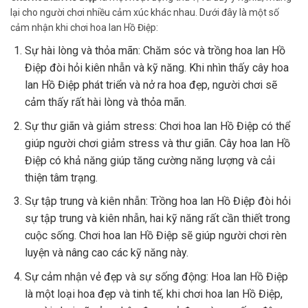
lại cho người chơi nhiều cảm xúc khác nhau. Dưới đây là một số
cảm nhận khi chơi hoa lan Hồ Điệp:
Sự hài lòng và thỏa mãn: Chăm sóc và trồng hoa lan Hồ
Điệp đòi hỏi kiên nhẫn và kỹ năng. Khi nhìn thấy cây hoa
lan Hồ Điệp phát triển và nở ra hoa đẹp, người chơi sẽ
cảm thấy rất hài lòng và thỏa mãn.
Sự thư giãn và giảm stress: Chơi hoa lan Hồ Điệp có thể
giúp người chơi giảm stress và thư giãn. Cây hoa lan Hồ
Điệp có khả năng giúp tăng cường năng lượng và cải
thiện tâm trạng.
Sự tập trung và kiên nhẫn: Trồng hoa lan Hồ Điệp đòi hỏi
sự tập trung và kiên nhẫn, hai kỹ năng rất cần thiết trong
cuộc sống. Chơi hoa lan Hồ Điệp sẽ giúp người chơi rèn
luyện và nâng cao các kỹ năng này.
Sự cảm nhận vẻ đẹp và sự sống động: Hoa lan Hồ Điệp
là một loại hoa đẹp và tinh tế, khi chơi hoa lan Hồ Điệp,