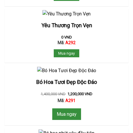
Yêu Thương Trọn Vẹn
0
VND
Mã:
A292
Mua ngay
Bó Hoa Tươi Đẹp Độc Đáo
1,400,000
VND
1,200,000
VND
Mã:
A291
Mua ngay