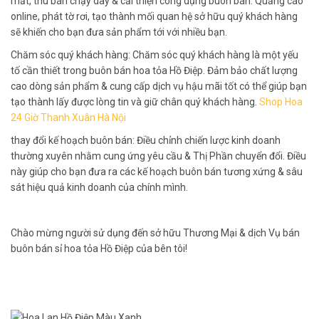
mắt, thu bán chạy dãy & cải thiện công dụng buôn bán. Quảng cáo
online, phát tờ rơi, tạo thành mối quan hệ sở hữu quý khách hàng
sẽ khiến cho bạn đưa sản phẩm tới với nhiều bạn.
Chăm sóc quý khách hàng: Chăm sóc quý khách hàng là một yếu
tố cần thiết trong buôn bán hoa tỏa Hồ Điệp. Đảm bảo chất lượng
cao dòng sản phẩm & cung cấp dịch vụ hậu mãi tốt có thể giúp bạn
tạo thành lấy được lòng tin và giữ chân quý khách hàng.
Shop Hoa
24 Giờ Thanh Xuân Hà Nội
thay đổi kế hoạch buôn bán: Điều chỉnh chiến lược kinh doanh
thường xuyên nhằm cung ứng yêu cầu & Thị Phần chuyển đổi. Điều
này giúp cho bạn đưa ra các kế hoạch buôn bán tương xứng & sâu
sát hiệu quả kinh doanh của chính mình.
Chào mừng người sử dụng đến sở hữu Thương Mại & dịch Vụ bán
buôn bán sỉ hoa tỏa Hồ Điệp của bên tôi!