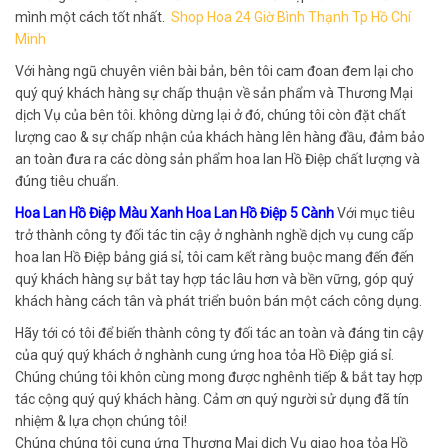
mình một cách tốt nhất.
Shop Hoa 24 Giờ Bình Thạnh Tp Hồ Chí
Minh
Với hàng ngũ chuyên viên bài bản, bên tôi cam đoan đem lại cho
quý quý khách hàng sự chấp thuận về sản phẩm và Thương Mại
dịch Vụ của bên tôi. không dừng lại ở đó, chúng tôi còn đặt chất
lượng cao & sự chấp nhận của khách hàng lên hàng đầu, đảm bảo
an toàn đưa ra các dòng sản phẩm hoa lan Hồ Điệp chất lượng và
đúng tiêu chuẩn.
Hoa Lan Hồ Điệp Màu Xanh Hoa Lan Hồ Điệp 5 Cành
Với mục tiêu
trở thành công ty đối tác tin cậy ở nghành nghề dịch vụ cung cấp
hoa lan Hồ Điệp bảng giá sỉ, tôi cam kết ràng buộc mang đến đến
quý khách hàng sự bắt tay hợp tác lâu hơn và bền vững, góp quý
khách hàng cách tân và phát triển buôn bán một cách công dụng.
Hãy tới có tôi để biến thành công ty đối tác an toàn và đáng tin cậy
của quý quý khách ở nghành cung ứng hoa tỏa Hồ Điệp giá sỉ.
Chúng chúng tôi khôn cùng mong được nghênh tiếp & bắt tay hợp
tác cộng quý quý khách hàng. Cảm ơn quý người sử dụng đã tín
nhiệm & lựa chọn chúng tôi!
Chúng chúng tôi cung ứng Thương Mại dịch Vụ giao hoa tỏa Hồ