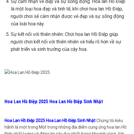
Sự cảm nhận vẻ đẹp và sự sống động: Hoa lan Hồ Điệp
là một loại hoa đẹp và tinh tế, khi chơi hoa lan Hồ Điệp,
người chơi sẽ cảm nhận được vẻ đẹp và sự sống động
của loài hoa này.
Sự kết nối với thiên nhiên: Chơi hoa lan Hồ Điệp giúp
người chơi kết nối với thiên nhiên và hiểu rõ hơn về sự
phát triển và sinh trưởng của cây hoa.
Hoa Lan Hồ Điệp 2025 Hoa Lan Hồ Điệp Sinh Nhật
Hoa Lan Hồ Điệp 2025 Hoa Lan Hồ Điệp Sinh Nhật
Chúng tôi kiêu
hãnh là một trong Một trong những địa điểm cung ứng hoa lan Hồ
Điệp chất lượng và đáng tin cậy duy nhất trong khoanh vùng. Với