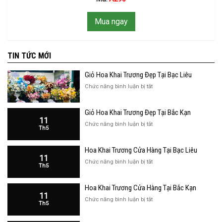
Mua ngay
TIN TỨC MỚI
Giỏ Hoa Khai Trương Đẹp Tại Bạc Liêu
ở
Chức năng bình luận bị tắt
Giỏ
Hoa
Giỏ Hoa Khai Trương Đẹp Tại Bắc Kạn
Khai
11
Trương
ở
Chức năng bình luận bị tắt
Th5
Đẹp
Giỏ
Tại
Hoa
Bạc
Hoa Khai Trương Cửa Hàng Tại Bạc Liêu
Khai
Liêu
11
Trương
ở
Chức năng bình luận bị tắt
Th5
Đẹp
Hoa
Tại
Khai
Bắc
Hoa Khai Trương Cửa Hàng Tại Bắc Kạn
Trương
Kạn
11
Cửa
ở
Chức năng bình luận bị tắt
Th5
Hàng
Hoa
Tại
Khai
Bạc