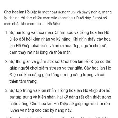
Chơi hoa lan Hồ Điệp
là một hoạt động thú vị và đầy ý nghĩa, mang
lại cho người chơi nhiều cảm xúc khác nhau. Dưới đây là một số
cảm nhận khi chơi hoa lan Hồ Điệp:
Sự hài lòng và thỏa mãn: Chăm sóc và trồng hoa lan Hồ
Điệp đòi hỏi kiên nhẫn và kỹ năng. Khi nhìn thấy cây hoa
lan Hồ Điệp phát triển và nở ra hoa đẹp, người chơi sẽ
cảm thấy rất hài lòng và thỏa mãn.
Sự thư giãn và giảm stress: Chơi hoa lan Hồ Điệp có thể
giúp người chơi giảm stress và thư giãn. Cây hoa lan Hồ
Điệp có khả năng giúp tăng cường năng lượng và cải
thiện tâm trạng.
Sự tập trung và kiên nhẫn: Trồng hoa lan Hồ Điệp đòi hỏi
sự tập trung và kiên nhẫn, hai kỹ năng rất cần thiết trong
cuộc sống. Chơi hoa lan Hồ Điệp sẽ giúp người chơi rèn
luyện và nâng cao các kỹ năng này.