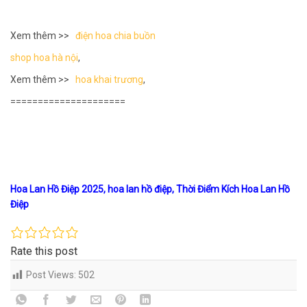
Xem thêm >>
điện hoa chia buồn
shop hoa hà nội
,
Xem thêm >>
hoa khai trương
,
=====================
Hoa Lan Hồ Điệp 2025, hoa lan hồ điệp, Thời Điểm Kích Hoa Lan Hồ
Điệp
Rate this post
Post Views:
502