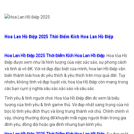
Hoa Lan Hồ Điệp 2025 Thời Điểm Kích Hoa Lan Hồ Điệp
Hoa Lan Hồ Điệp 2025 Thời Điểm Kích Hoa Lan Hồ Điệp
Hoa tỏa Hồ
Điệp được xem như là hình tượng của việc sắc sảo, sự phong cách
và tình ái vô ĐK. Với vẻ đẹp đặc biệt của mình, hoa lan Hồ Điệp vẫn
biến thành loài hoa đc yêu thích & yêu thích trên mọi quả đât. Tuy
nhiên, không tính vẻ đẹp tuyệt vời, hoa tỏa Hồ Điệp còn mang trong
các bạn cụm ý nghĩa sâu sắc sắc sảo và sâu sắc.
Tình yêu & tình người chơi: Hoa tỏa Hồ Điệp đền đc xem là biểu
tượng của tình yêu & tình game thủ. Vẻ đẹp nhất sang trọng của nó
bộc lộ tình yêu đích thực và lòng trung thành với chủ. Chính chính vì
vậy, chúng thường dùng để khuyến mãi ngay người thân trong gia
đình yêu, đồng đội hoặc gia đình nhưng bạn kính yêu.