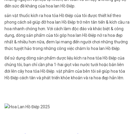
đến sức đề kháng của hoa lan Hồ Điệp.
sản vật thuốc kích ra hoa tỏa Hồ Điệp của tôi được thiết kế theo
phong cách sẽ giúp đỡ hoa lan Hồ Điệp trở nên tân tiến & kích cầu ra
hoa nhanh chóng hơn. Với cách làm độc đáo và khác biệt & công
dụng, dòng sản phẩm của tôi góp hoa lan Hồ Điệp nở ra hoa đẹp
nhất & nhiều hơn nữa, đem lại mang đến người chơi những thưởng
thức tuyệt hảo trong những công việc chăm lo hoa lan Hồ Điệp.
Để sử dụng dòng sản phẩm dược liệu kích ra hoa tỏa Hồ Điệp của
chúng tôi, bạn chỉ cần pha 1-hai giọt vào nước tưới hoặc bắn liên
đới lên cây hoa tỏa Hồ Điệp. vật phẩm của bên tôi sẽ giúp hoa tỏa
Hồ Điệp cách tân và phát triển khỏe khoắn và ra hoa đẹp hẳn lên.