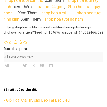
shop hoa tươi cần thơ
,xem thêm
shop hoa tươi tây
ninh
xem thêm
hoa tươi 24 giờ
,
Shop hoa tươi quy
nhơn
Xem Thêm
shop hoa tươi
,
shop hoa tươi
ninh bình
Xem Thêm
shop hoa tươi hà nam
https://shophoaninhbinh.com/hoa-khai-truong-de-ban-gia-
phuhuyen-gia-vien/?feed_id=15967&_unique_id=64d782466c5e2
Rate this post
Post Views:
262
Bài viết cùng chủ đề:
Giỏ Hoa Khai Trương Đẹp Tại Bạc Liêu