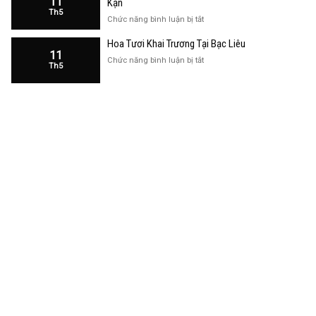
11
Kạn
Trương
Th5
Cửa
ở
Chức năng bình luận bị tắt
Hàng
Hoa
Tại
Hoa Tươi Khai Trương Tại Bạc Liêu
Khai
Bạc
11
Trương
ở
Chức năng bình luận bị tắt
Liêu
Th5
Cửa
Hoa
Hàng
Tươi
Tại
Khai
Bắc
Trương
Kạn
Tại
Bạc
Liêu