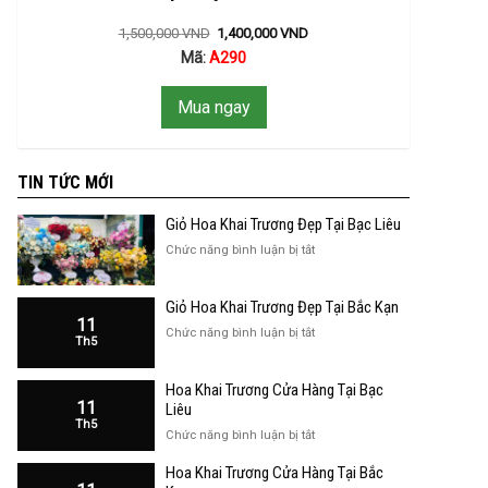
1,500,000
VND
1,400,000
VND
Mã:
A290
Mua ngay
TIN TỨC MỚI
Giỏ Hoa Khai Trương Đẹp Tại Bạc Liêu
ở
Chức năng bình luận bị tắt
Giỏ
Hoa
Giỏ Hoa Khai Trương Đẹp Tại Bắc Kạn
Khai
11
Trương
ở
Chức năng bình luận bị tắt
Th5
Đẹp
Giỏ
Tại
Hoa
Bạc
Hoa Khai Trương Cửa Hàng Tại Bạc
Khai
Liêu
11
Trương
Liêu
Th5
Đẹp
ở
Chức năng bình luận bị tắt
Tại
Hoa
Bắc
Hoa Khai Trương Cửa Hàng Tại Bắc
Khai
Kạn