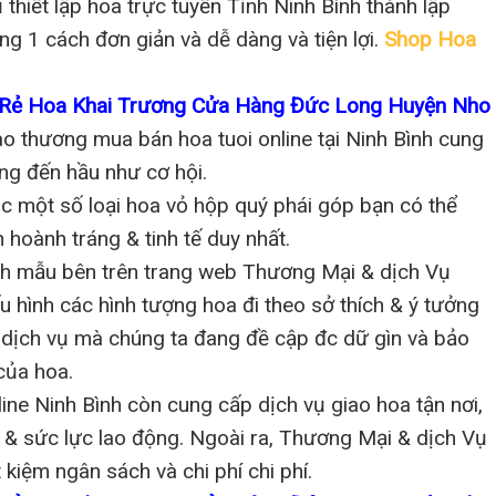
thiết lập hoa trực tuyến Tỉnh Ninh Bình thành lập
g 1 cách đơn giản và dễ dàng và tiện lợi.
Shop Hoa
a Rẻ Hoa Khai Trương Cửa Hàng Đức Long Huyện Nho
o thương mua bán hoa tuoi online tại Ninh Bình cung
ơng đến hầu như cơ hội.
c một số loại hoa vỏ hộp quý phái góp bạn có thể
hoành tráng & tinh tế duy nhất.
ình mẫu bên trên trang web Thương Mại & dịch Vụ
u hình các hình tượng hoa đi theo sở thích & ý tưởng
a dịch vụ mà chúng ta đang đề cập đc dữ gìn và bảo
 của hoa.
ine Ninh Bình còn cung cấp dịch vụ giao hoa tận nơi,
n & sức lực lao động. Ngoài ra, Thương Mại & dịch Vụ
 kiệm ngân sách và chi phí chi phí.