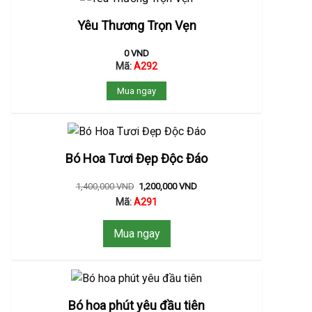
Yêu Thương Trọn Vẹn
0
VND
Mã:
A292
Mua ngay
Bó Hoa Tươi Đẹp Độc Đáo
1,400,000
VND
1,200,000
VND
Mã:
A291
Mua ngay
Bó hoa phút yêu đầu tiên