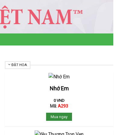
ĐẶT HOA
Nhớ Em
0
VND
Mã:
A293
Mua ngay