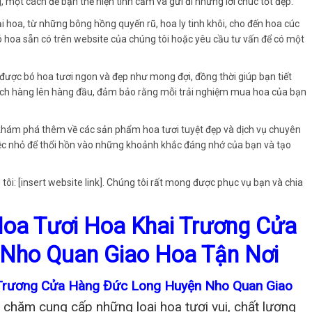
, một cách để bạn thể hiện tình cảm và gửi đi những lời chúc tốt đẹp.
 hoa, từ những bông hồng quyến rũ, hoa ly tinh khôi, cho đến hoa cúc
bó hoa sẵn có trên website của chúng tôi hoặc yêu cầu tư vấn để có một
 được bó hoa tươi ngon và đẹp như mong đợi, đồng thời giúp bạn tiết
 khách hàng lên hàng đầu, đảm bảo rằng mỗi trải nghiệm mua hoa của bạn
khám phá thêm về các sản phẩm hoa tươi tuyệt đẹp và dịch vụ chuyên
iệc nhỏ để thổi hồn vào những khoảnh khắc đáng nhớ của bạn và tạo
tôi: [insert website link]. Chúng tôi rất mong được phục vụ bạn và chia
Hoa Tươi Hoa Khai Trương Cửa
Nho Quan Giao Hoa Tận Nơi
 Trương Cửa Hàng Đức Long Huyện Nho Quan Giao
chăm cung cấp những loại hoa tươi vui, chất lượng