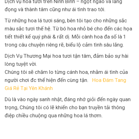
Dịch vụ hoa tươi trên Ninh Bình – ngọt ngào và lắng
đọng và thành tâm cũng như ái tình trao tới.
Từ những hoa lá tươi sáng, bên tôi tạo cho những sắc
màu sắc tươi thế hệ. Từ bó hoa nhỏ bé cho đến các họa
tiết thiết kế quý phái & rất dị. Mỗi cành hoa đa số là 1
trong câu chuyện riêng rẽ, biểu lộ cảm tình sâu lắng.
Dịch Vụ Thương Mại hoa tươi tận tâm, đảm bảo sự hài
lòng tuyệt vời.
Chúng tôi sẽ chăm lo từng cánh hoa, nhằm ái tình của
người chơi đc thể hiện đến cùng tận.
Hoa Đám Tang
Giá Rẻ Tại Yên Khánh
Dù là vào ngày sanh nhật, đáng nhớ giỏi đến ngày quan
trọng, Chúng tôi có lẽ khiến cho bạn truyền tải thông
điệp chiều chuộng qua những hoa lá thơm.