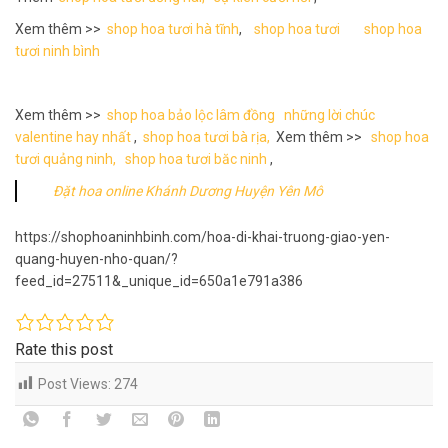
Xem thêm >>
shop hoa tươi hà tĩnh
,
shop hoa tươi
shop hoa
tươi ninh bình
Xem thêm >>
shop hoa bảo lộc lâm đồng
những lời chúc
valentine hay nhất
,
shop hoa tươi bà rịa,
Xem thêm >>
shop hoa
tươi quảng ninh,
shop hoa tươi băc ninh
,
Đặt hoa online Khánh Dương Huyện Yên Mô
https://shophoaninhbinh.com/hoa-di-khai-truong-giao-yen-
quang-huyen-nho-quan/?
feed_id=27511&_unique_id=650a1e791a386
Rate this post
Post Views:
274