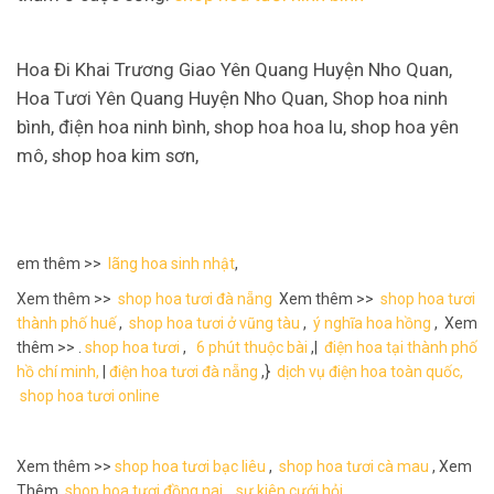
Hoa Đi Khai Trương Giao Yên Quang Huyện Nho Quan,
Hoa Tươi Yên Quang Huyện Nho Quan, Shop hoa ninh
bình, điện hoa ninh bình, shop hoa hoa lu, shop hoa yên
mô, shop hoa kim sơn,
em thêm >>
lãng hoa sinh nhật
,
Xem thêm >>
shop hoa tươi đà nẵng
Xem thêm >>
shop hoa tươi
thành phố huế
,
shop hoa tươi ở vũng tàu
,
ý nghĩa hoa hồng
, Xem
thêm >> .
shop hoa tươi
,
6 phút thuộc bài
,|
điện hoa tại thành phố
hồ chí minh,
|
điện hoa tươi đà nẵng
,}
dịch vụ điện hoa toàn quốc,
shop hoa tươi online
Xem thêm >>
shop hoa tươi bạc liêu
,
shop hoa tươi cà mau
, Xem
Thêm
shop hoa tươi đồng nai,
sự kiên cưới hỏi
,