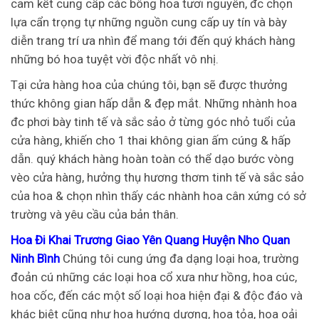
cam kết cung cấp các bông hoa tươi nguyên, đc chọn
lựa cẩn trọng tự những nguồn cung cấp uy tín và bày
diễn trang trí ưa nhìn để mang tới đến quý khách hàng
những bó hoa tuyệt vời độc nhất vô nhị.
Tại cửa hàng hoa của chúng tôi, bạn sẽ được thưởng
thức không gian hấp dẫn & đẹp mắt. Những nhành hoa
đc phơi bày tinh tế và sắc sảo ở từng góc nhỏ tuổi của
cửa hàng, khiến cho 1 thai không gian ấm cúng & hấp
dẫn. quý khách hàng hoàn toàn có thể dạo bước vòng
vèo cửa hàng, hưởng thụ hương thơm tinh tế và sắc sảo
của hoa & chọn nhìn thấy các nhành hoa cân xứng có sở
trường và yêu cầu của bản thân.
Hoa Đi Khai Trương Giao Yên Quang Huyện Nho Quan
Ninh Bình
Chúng tôi cung ứng đa dạng loại hoa, trường
đoản cú những các loại hoa cổ xưa như hồng, hoa cúc,
hoa cốc, đến các một số loại hoa hiện đại & độc đáo và
khác biệt cũng như hoa hướng dương, hoa tỏa, hoa oải