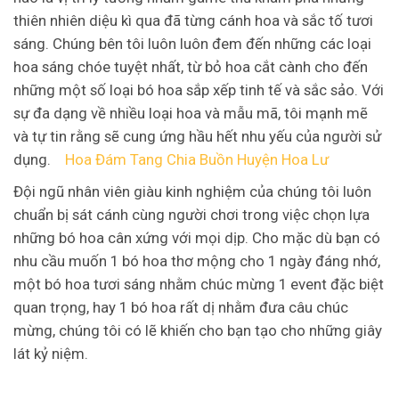
thiên nhiên diệu kì qua đã từng cánh hoa và sắc tố tươi
sáng. Chúng bên tôi luôn luôn đem đến những các loại
hoa sáng chóe tuyệt nhất, từ bỏ hoa cắt cành cho đến
những một số loại bó hoa sắp xếp tinh tế và sắc sảo. Với
sự đa dạng về nhiều loại hoa và mẫu mã, tôi mạnh mẽ
và tự tin rằng sẽ cung ứng hầu hết nhu yếu của người sử
dụng.
Hoa Đám Tang Chia Buồn Huyện Hoa Lư
Đội ngũ nhân viên giàu kinh nghiệm của chúng tôi luôn
chuẩn bị sát cánh cùng người chơi trong việc chọn lựa
những bó hoa cân xứng với mọi dịp. Cho mặc dù bạn có
nhu cầu muốn 1 bó hoa thơ mộng cho 1 ngày đáng nhớ,
một bó hoa tươi sáng nhằm chúc mừng 1 event đặc biệt
quan trọng, hay 1 bó hoa rất dị nhằm đưa câu chúc
mừng, chúng tôi có lẽ khiến cho bạn tạo cho những giây
lát kỷ niệm.