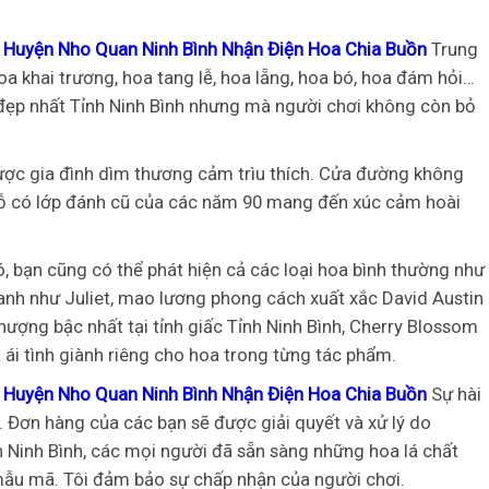
 Huyện Nho Quan Ninh Bình Nhận Điện Hoa Chia Buồn
Trung
a khai trương, hoa tang lễ, hoa lẵng, hoa bó, hoa đám hỏi…
” đẹp nhất Tỉnh Ninh Bình nhưng mà người chơi không còn bỏ
ược gia đình dìm thương cảm trìu thích. Cửa đường không
gỗ có lớp đánh cũ của các năm 90 mang đến xúc cảm hoài
ó, bạn cũng có thể phát hiện cả các loại hoa bình thường như
lanh như Juliet, mao lương phong cách xuất xắc David Austin
hượng bậc nhất tại tỉnh giấc Tỉnh Ninh Bình, Cherry Blossom
 ái tình giành riêng cho hoa trong từng tác phẩm.
 Huyện Nho Quan Ninh Bình Nhận Điện Hoa Chia Buồn
Sự hài
 Đơn hàng của các bạn sẽ được giải quyết và xử lý do
 Ninh Bình, các mọi người đã sẵn sàng những hoa lá chất
ẫu mã. Tôi đảm bảo sự chấp nhận của người chơi.