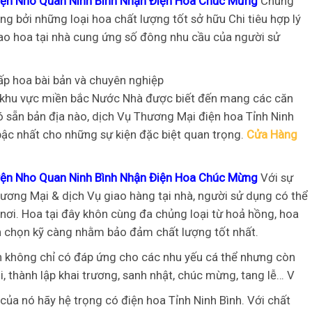
yện Nho Quan Ninh Bình Nhận Điện Hoa Chúc Mừng
Chúng
g bởi những loại hoa chất lượng tốt sở hữu Chi tiêu hợp lý
ao hoa tại nhà cung ứng số đông nhu cầu của người sử
p hoa bài bản và chuyên nghiệp
ệc khu vực miền bắc Nước Nhà được biết đến mang các căn
 sẵn bản địa nào, dịch Vụ Thương Mại điện hoa Tỉnh Ninh
 bậc nhất cho những sự kiện đặc biệt quan trọng.
Cửa Hàng
yện Nho Quan Ninh Bình Nhận Điện Hoa Chúc Mừng
Với sự
hương Mại & dịch Vụ giao hàng tại nhà, người sử dụng có thể
nơi. Hoa tại đây khôn cùng đa chủng loại từ hoả hồng, hoa
n chọn kỹ càng nhằm bảo đảm chất lượng tốt nhất.
h không chỉ có đáp ứng cho các nhu yếu cá thể nhưng còn
, thành lập khai trương, sanh nhật, chúc mừng, tang lễ… V
của nó hãy hệ trọng có điện hoa Tỉnh Ninh Bình. Với chất