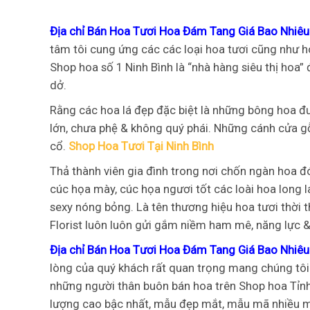
Địa chỉ Bán Hoa Tươi Hoa Đám Tang Giá Bao Nhiêu
tâm tôi cung ứng các các loại hoa tươi cũng như ho
Shop hoa số 1 Ninh Bình là “nhà hàng siêu thị hoa
dở.
Rằng các hoa lá đẹp đặc biệt là những bông hoa đ
lớn, chưa phệ & không quý phái. Những cánh cửa 
cổ.
Shop Hoa Tươi Tại Ninh Bình
Thả thành viên gia đình trong nơi chốn ngàn hoa đ
cúc họa mày, cúc họa ngươi tốt các loài hoa long 
sexy nóng bỏng. Là tên thương hiệu hoa tươi thời t
Florist luôn luôn gửi gắm niềm ham mê, năng lực &
Địa chỉ Bán Hoa Tươi Hoa Đám Tang Giá Bao Nhiêu
lòng của quý khách rất quan trọng mang chúng tôi.
những người thân buôn bán hoa trên Shop hoa Tỉnh
lượng cao bậc nhất, mẫu đẹp mắt, mẫu mã nhiều m