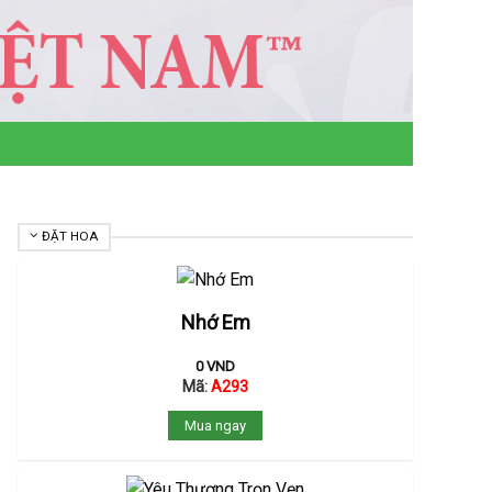
ĐẶT HOA
Nhớ Em
0
VND
Mã:
A293
Mua ngay