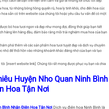
, một cách để bạn thể hiện tình cảm và gửi đi những lời chúc tốt đẹp.
 hoa, từ những bông hồng quyến rũ, hoa ly tinh khôi, cho đến hoa cúc
bó hoa sẵn có trên website của chúng tôi hoặc yêu cầu tư vấn để có một
 được bó hoa tươi ngon và đẹp như mong đợi, đồng thời giúp bạn tiết
 khách hàng lên hàng đầu, đảm bảo rằng mỗi trải nghiệm mua hoa của bạn
khám phá thêm về các sản phẩm hoa tươi tuyệt đẹp và dịch vụ chuyên
iệc nhỏ để thổi hồn vào những khoảnh khắc đáng nhớ của bạn và tạo
tôi: [insert website link]. Chúng tôi rất mong được phục vụ bạn và chia
iêu Huyện Nho Quan Ninh Bình
n Hoa Tận Nơi
 Bình Nhận Điện Hoa Tận Nơi
Dịch vụ điện hoa Ninh Bình là