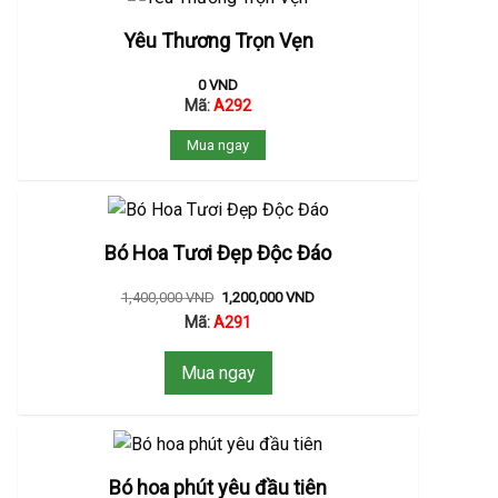
Yêu Thương Trọn Vẹn
0
VND
Mã:
A292
Mua ngay
Bó Hoa Tươi Đẹp Độc Đáo
1,400,000
VND
1,200,000
VND
Mã:
A291
Mua ngay
Bó hoa phút yêu đầu tiên