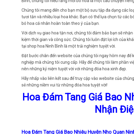
Bình, chúng tôi hiểu rằng mỗi bó hoa là một câu chuyện riêng
Chúng tôi mang đến cho bạn một bộ sưu tập đa dạng các loại
tươi tắn và nhiều loại hoa khác. Bạn có thể lựa chọn từ các 
bó hoa cá nhân hoàn toàn theo ý của bạn.
Với dịch vụ giao hoa tận nơi, chúng tôi đảm bảo bạn sẽ nhận
kiệm thời gian và công sức. Chúng tôi luôn đặt lợi ích của
tại shop hoa Ninh Bình là một trải nghiệm tuyệt vời.
Đặt bước chân đến website của chúng tôi ngay hôm nay để 
nghiệp mà chúng tôi cung cấp. Hãy để chúng tôi làm phần v
nên những kỷ niệm tuyệt vời với những đóa hoa xinh đẹp.
Hãy nhấp vào liên kết sau để truy cập vào website của chúng 
sẻ những niềm vui từ những đóa hoa tuyệt vời!
Hoa Đám Tang Giá Bao Nh
Nhận Điệ
Hoa Đám Tang Giá Bao Nhiêu Huyện Nho Quan Ninh