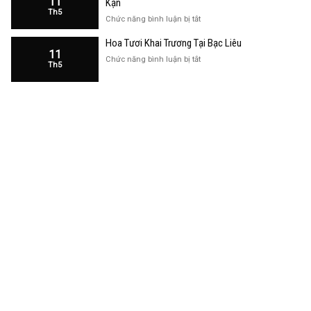
11
Kạn
Trương
Th5
Cửa
ở
Chức năng bình luận bị tắt
Hàng
Hoa
Tại
Hoa Tươi Khai Trương Tại Bạc Liêu
Khai
Bạc
11
Trương
ở
Chức năng bình luận bị tắt
Liêu
Th5
Cửa
Hoa
Hàng
Tươi
Tại
Khai
Bắc
Trương
Kạn
Tại
Bạc
Liêu