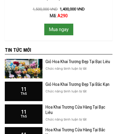
1,500,000
VND
1,400,000
VND
Mã:
A290
Mua ngay
TIN TỨC MỚI
Giỏ Hoa Khai Trương Đẹp Tại Bạc Liêu
ở
Chức năng bình luận bị tắt
Giỏ
Hoa
Giỏ Hoa Khai Trương Đẹp Tại Bắc Kạn
Khai
11
Trương
ở
Chức năng bình luận bị tắt
Th5
Đẹp
Giỏ
Tại
Hoa
Bạc
Hoa Khai Trương Cửa Hàng Tại Bạc
Khai
Liêu
11
Trương
Liêu
Th5
Đẹp
ở
Chức năng bình luận bị tắt
Tại
Hoa
Bắc
Hoa Khai Trương Cửa Hàng Tại Bắc
Khai
Kạn