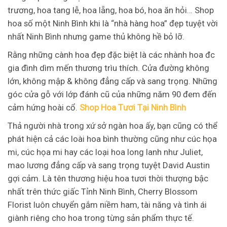
trương, hoa tang lễ, hoa lẵng, hoa bó, hoa ăn hỏi… Shop
hoa số một Ninh Bình khi là “nhà hàng hoa” đẹp tuyệt vời
nhất Ninh Bình nhưng game thủ không hề bỏ lỡ.
Rằng những cành hoa đẹp đặc biệt là các nhành hoa đc
gia đình dìm mến thương trìu thích. Cửa đường không
lớn, không mập & không đẳng cấp và sang trọng. Những
góc cửa gỗ với lớp đánh cũ của những năm 90 đem đến
cảm hứng hoài cổ.
Shop Hoa Tươi Tại Ninh Bình
Thả người nhà trong xứ sở ngàn hoa ấy, bạn cũng có thể
phát hiện cả các loài hoa bình thường cũng như cúc họa
mi, cúc họa mi hay các loại hoa long lanh như Juliet,
mao lương đẳng cấp và sang trọng tuyệt David Austin
gợi cảm. Là tên thương hiệu hoa tươi thời thượng bậc
nhất trên thức giấc Tỉnh Ninh Bình, Cherry Blossom
Florist luôn chuyển gắm niềm ham, tài năng và tình ái
giành riêng cho hoa trong từng sản phẩm thực tế.