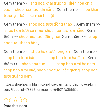
Xem thêm >>
lẵng hoa khai trương
điện hoa chia
buồn
,
shop hoa tươi đà nẵng
Xem thêm >>
hoa khai
trương
, ,
bánh kem sinh nhật
Xem thêm >>
shop hoa tươi đồng tháp
, Xem thêm >>
shop hoa tươi cà mau
shop hoa tươi đà nẵng
Xem
thêm >>
shop hoa tươi đồng nai
Xem thêm >>
shop
hoa tươi khánh hòa
,
Xem thêm >>
shop hoa tươi long an
Xem thêm >>
shop hoa tươi băc ninh
shop hoa tươi hà tĩnh
, Xem
thêm >>
shop hoa tươi
,
shop hoa tươi hà nam
,
shop hoa tươi huế
,
shop hoa tươi bắc giang
,
shop hoa
tươi quảng nam
https://shophoaninhbinh.com/hoa-dam-tang-dep-huyen-kim-
son/?feed_id=7387&_unique_id=64b21fa35650b
Rate this post