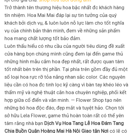
Trở thành tên thương hiệu hoa bậc nhất đc khách hàng
tín nhiệm. Hoa Mai Mai đáp lại sự tin tưởng của quý
khách bởi dịch vụ, & luôn luôn nỗ lực làm cho tốt nghĩa
vụ của chính bản thân mình, đem về những sản phẩm
hoa mang chất lượng tốt bảo đảm.
Luôn thấu hiểu có nhu cầu của người tiêu dùng đề xuất
cửa hàng bọn chúng mình cũng đem lại đến game thủ
những hình mẫu cắm hoa đẹp nhất, rất được quan tâm
tốt nhất bên trên thị phần. Tại phía trên gồm đầy đủ một
số loại hoa rực rỡ tỏa nắng nhan sắc color. Các nguyên
liệu cần có hoa đc tinh lọc kỹ càng vì bàn tay khéo léo và
thẩm mỹ và nghệ thuật cắn hoa chuyên nghiệp, phối kết
hợp giữa cổ điển và văn minh. — Flower Shop tạo nên
những bó hoa độc đáo, đẹp mắt và tuyệt hảo. Chọn tới
sở hữu Lela Flower, game thủ hoàn toàn rất có thể yên
tâm rằng nhà bạn
Dịch Vụ Hoa Tang Lễ Hoa Đám Tang
Chia Buồn Quận Hoàng Mai Hà Nội Giao tận Nơi
có lẽ có