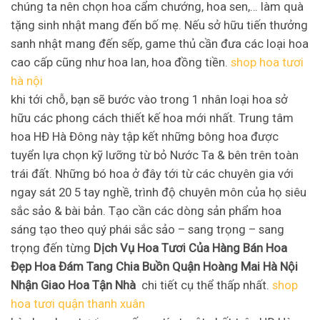
chúng ta nên chọn hoa cẩm chướng, hoa sen,… làm quà
tặng sinh nhật mang đến bố mẹ. Nếu sở hữu tiến thưởng
sanh nhật mang đến sếp, game thủ cần đưa các loại hoa
cao cấp cũng như hoa lan, hoa đồng tiền.
shop hoa tươi
hà nội
khi tới chỗ, bạn sẽ bước vào trong 1 nhân loại hoa sở
hữu các phong cách thiết kế hoa mới nhất. Trung tâm
hoa HĐ Hà Đông này tập kết những bông hoa được
tuyển lựa chọn kỹ lưỡng từ bỏ Nước Ta & bên trên toàn
trái đất. Những bó hoa ở đây tới từ các chuyên gia với
ngay sát 20 5 tay nghề, trình độ chuyên môn của họ siêu
sắc sảo & bài bản. Tạo cần các dòng sản phẩm hoa
sáng tạo theo quý phái sắc sảo – sang trọng – sang
trọng đến từng
Dịch Vụ Hoa Tươi Của Hàng Bán Hoa
Đẹp Hoa Đám Tang Chia Buồn Quận Hoàng Mai Hà Nội
Nhận Giao Hoa Tận Nhà
chi tiết cụ thể thấp nhất.
shop
hoa tươi quận thanh xuân