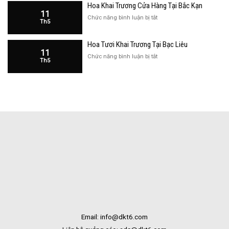
Bắc
Hoa Khai Trương Cửa Hàng Tại Bắc Kạn
Trương
Kạn
11
Cửa
ở
Chức năng bình luận bị tắt
Th5
Hàng
Hoa
Tại
Khai
Bạc
Hoa Tươi Khai Trương Tại Bạc Liêu
Trương
Liêu
11
Cửa
ở
Chức năng bình luận bị tắt
Th5
Hàng
Hoa
Tại
Tươi
Bắc
Khai
Kạn
Trương
Tại
Bạc
Liêu
Email: info@dkt6.com