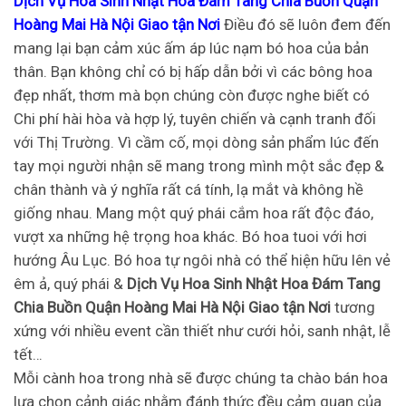
Dịch Vụ Hoa Sinh Nhật Hoa Đám Tang Chia Buồn Quận
Hoàng Mai Hà Nội Giao tận Nơi
Điều đó sẽ luôn đem đến
mang lại bạn cảm xúc ấm áp lúc nạm bó hoa của bản
thân. Bạn không chỉ có bị hấp dẫn bởi vì các bông hoa
đẹp nhất, thơm mà bọn chúng còn được nghe biết có
Chi phí hài hòa và hợp lý, tuyên chiến và cạnh tranh đối
với Thị Trường. Vì cầm cố, mọi dòng sản phẩm lúc đến
tay mọi người nhận sẽ mang trong mình một sắc đẹp &
chân thành và ý nghĩa rất cá tính, lạ mắt và không hề
giống nhau. Mang một quý phái cắm hoa rất độc đáo,
vượt xa những hệ trọng hoa khác. Bó hoa tuoi với hơi
hướng Âu Lục. Bó hoa tự ngôi nhà có thể hiện hữu lên vẻ
êm ả, quý phái &
Dịch Vụ Hoa Sinh Nhật Hoa Đám Tang
Chia Buồn Quận Hoàng Mai Hà Nội Giao tận Nơi
tương
xứng với nhiều event cần thiết như cưới hỏi, sanh nhật, lễ
tết…
Mỗi cành hoa trong nhà sẽ được chúng ta chào bán hoa
lựa chọn cảnh giác nhằm đánh thức đều cảm quan của