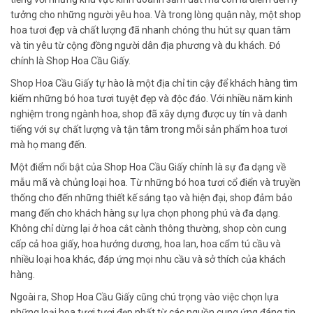
tưởng cho những người yêu hoa. Và trong lòng quận này, một shop
hoa tươi đẹp và chất lượng đã nhanh chóng thu hút sự quan tâm
và tin yêu từ cộng đồng người dân địa phương và du khách. Đó
chính là Shop Hoa Cầu Giấy.
Shop Hoa Cầu Giấy tự hào là một địa chỉ tin cậy để khách hàng tìm
kiếm những bó hoa tươi tuyệt đẹp và độc đáo. Với nhiều năm kinh
nghiệm trong ngành hoa, shop đã xây dựng được uy tín và danh
tiếng với sự chất lượng và tận tâm trong mỗi sản phẩm hoa tươi
mà họ mang đến.
Một điểm nổi bật của Shop Hoa Cầu Giấy chính là sự đa dạng về
mẫu mã và chủng loại hoa. Từ những bó hoa tươi cổ điển và truyền
thống cho đến những thiết kế sáng tạo và hiện đại, shop đảm bảo
mang đến cho khách hàng sự lựa chọn phong phú và đa dạng.
Không chỉ dừng lại ở hoa cắt cành thông thường, shop còn cung
cấp cả hoa giấy, hoa hướng dương, hoa lan, hoa cẩm tú cầu và
nhiều loại hoa khác, đáp ứng mọi nhu cầu và sở thích của khách
hàng.
Ngoài ra, Shop Hoa Cầu Giấy cũng chú trọng vào việc chọn lựa
những loại hoa tươi tươi đẹp nhất từ các nguồn cung ứng đáng tin