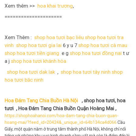
Xem thêm >>
hoa khai trương
,
=====================
Xem Thêm :
shop hoa tươi bạc liêu
shop hoa tươi tra
vinh
shop hoa tươi gia lai
6 y u 7
shop hoa tươi cà mau
shop hoa tươi tiền giang
e g
shop hoa tươi đồng nai
t ư
a j
shop hoa tươi khánh hòa
shop hoa tươi dak lak
,
shop hoa tươi tây ninh
shop
hoa tươi băc ninh
Hoa Đám Tang Chia Buồn Hà Nội
, shop hoa tươi, hoa
tươi , Hoa Đám Tang Chia Buồn Quận Hoàng Mai ,
https://shophoahanoi.com/hoa-dam-tang-chia-buon-quan-
hoang-mai/?feed_id=20424&_unique_id=64b134ca4d066
Cầu
Giấy, một quận nằm ở trung tâm thành phố Hà Nội, không chỉ nổi
tiếng với những khu vực kinh doanh sầm uất mà còn là điểm đến lý