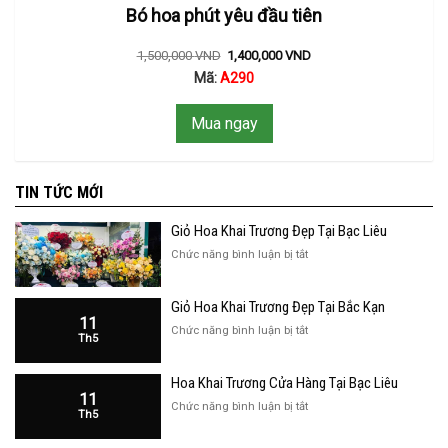
Bó hoa phút yêu đầu tiên
1,500,000
VND
1,400,000
VND
Mã:
A290
Mua ngay
TIN TỨC MỚI
Giỏ Hoa Khai Trương Đẹp Tại Bạc Liêu
ở
Chức năng bình luận bị tắt
Giỏ
Hoa
Giỏ Hoa Khai Trương Đẹp Tại Bắc Kạn
Khai
11
Trương
ở
Chức năng bình luận bị tắt
Th5
Đẹp
Giỏ
Tại
Hoa
Bạc
Hoa Khai Trương Cửa Hàng Tại Bạc Liêu
Khai
Liêu
11
Trương
ở
Chức năng bình luận bị tắt
Th5
Đẹp
Hoa
Tại
Khai