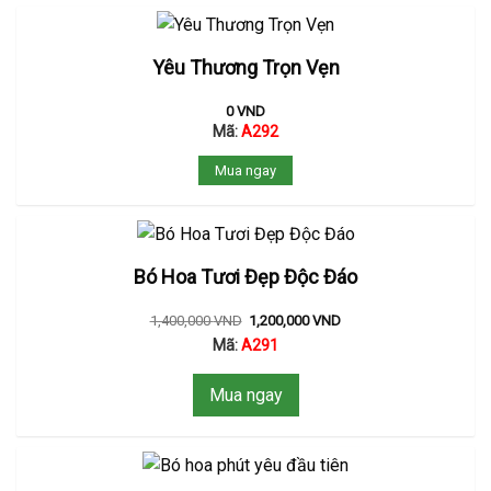
Yêu Thương Trọn Vẹn
0
VND
Mã:
A292
Mua ngay
Bó Hoa Tươi Đẹp Độc Đáo
1,400,000
VND
1,200,000
VND
Mã:
A291
Mua ngay