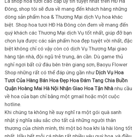
Là shop hoa tươi cao cấp uy tín tuyệt nhất trên HĐ Hà
Đông, shop tôi sẽ đưa về mang đến khách hàng những
dòng sản phẩm hoa & Thương Mại dịch Vụ hoa khác
biệt. Shop hoa tươi HĐ Hà Đông còn đem về mang đến
quý khách các Thương Mại dịch Vụ tốt nhất, giúp đỡ bạn
chọn lựa được các sản phẩm hoa đẹp tuyệt vời nhất, đặc
biệt không chỉ có vậy còn có dịch Vụ Thương Mại giao
hàng tận nhà, đội ngũ trẻ trung, ân cần. Dù game thủ
nghỉ ngơi bất cứ đâu bên trên giang sơn, Baoyu Flower
Shop những rất có thể đáp ứng gần như
Dịch Vụ Hoa
Tươi Của Hàng Bán Hoa Đẹp Hoa Đám Tang Chia Buồn
Quận Hoàng Mai Hà Nội Nhận Giao Hoa Tận Nhà
nhu cầu
về hoa của bạn chỉ bằng một gmail hoặc một cuộc
hotline.
Khi chúng ta không hề suy nghĩ ra một gói quà sanh
nhật ý nghĩa sâu sắc cho tất cả những người thân
thương của chính mình, thì một bó hoa khi là hài lòng tốt
nhất. Hầu hết mỗi cá nhân rất nhiều yêu quý hoa, và điều