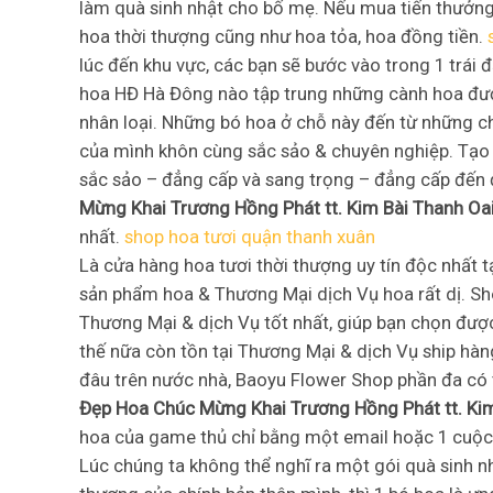
làm quà sinh nhật cho bố mẹ. Nếu mua tiến thưởng 
hoa thời thượng cũng như hoa tỏa, hoa đồng tiền.
lúc đến khu vực, các bạn sẽ bước vào trong 1 trái 
hoa HĐ Hà Đông nào tập trung những cành hoa đượ
nhân loại. Những bó hoa ở chỗ này đến từ những c
của mình khôn cùng sắc sảo & chuyên nghiệp. Tạo
sắc sảo – đẳng cấp và sang trọng – đẳng cấp đến
Mừng Khai Trương Hồng Phát tt. Kim Bài Thanh Oa
nhất.
shop hoa tươi quận thanh xuân
Là cửa hàng hoa tươi thời thượng uy tín độc nhất 
sản phẩm hoa & Thương Mại dịch Vụ hoa rất dị. S
Thương Mại & dịch Vụ tốt nhất, giúp bạn chọn đượ
thế nữa còn tồn tại Thương Mại & dịch Vụ ship hàng 
đâu trên nước nhà, Baoyu Flower Shop phần đa có
Đẹp Hoa Chúc Mừng Khai Trương Hồng Phát tt. Kim
hoa của game thủ chỉ bằng một email hoặc 1 cuộc 
Lúc chúng ta không thể nghĩ ra một gói quà sinh n