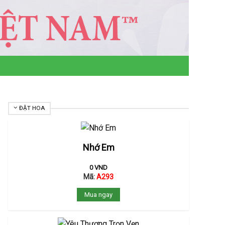
ĐẶT HOA
Nhớ Em
0
VND
Mã:
A293
Mua ngay