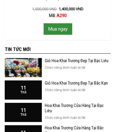
1,500,000
VND
1,400,000
VND
Mã:
A290
Mua ngay
TIN TỨC MỚI
Giỏ Hoa Khai Trương Đẹp Tại Bạc Liêu
ở
Chức năng bình luận bị tắt
Giỏ
Hoa
Giỏ Hoa Khai Trương Đẹp Tại Bắc Kạn
Khai
11
Trương
ở
Chức năng bình luận bị tắt
Th5
Đẹp
Giỏ
Tại
Hoa
Bạc
Hoa Khai Trương Cửa Hàng Tại Bạc
Khai
Liêu
11
Trương
Liêu
Th5
Đẹp
ở
Chức năng bình luận bị tắt
Tại
Hoa
Bắc
Hoa Khai Trương Cửa Hàng Tại Bắc
Khai
Kạn