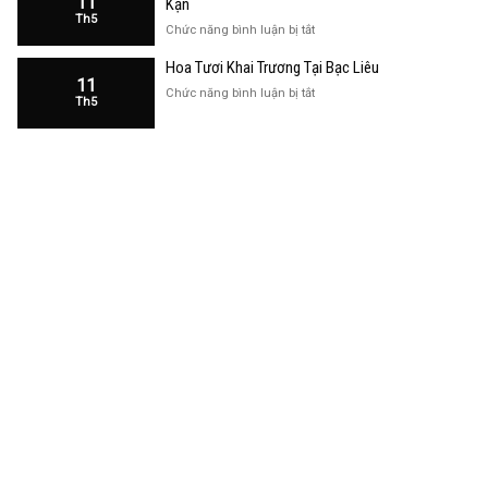
11
Kạn
Trương
Th5
Cửa
ở
Chức năng bình luận bị tắt
Hàng
Hoa
Tại
Hoa Tươi Khai Trương Tại Bạc Liêu
Khai
Bạc
11
Trương
ở
Chức năng bình luận bị tắt
Liêu
Th5
Cửa
Hoa
Hàng
Tươi
Tại
Khai
Bắc
Trương
Kạn
Tại
Bạc
Liêu