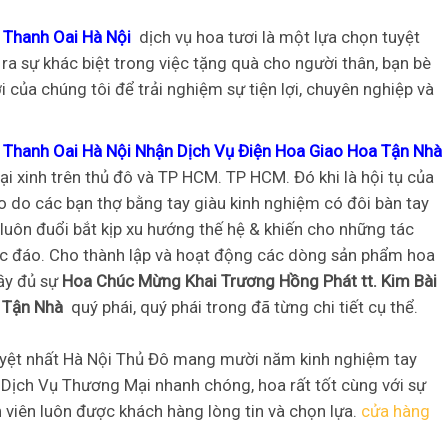
i Thanh Oai Hà Nội
dịch vụ hoa tươi là một lựa chọn tuyệt
ra sự khác biệt trong việc tặng quà cho người thân, bạn bè
 của chúng tôi để trải nghiệm sự tiện lợi, chuyên nghiệp và
 Thanh Oai Hà Nội Nhận Dịch Vụ Điện Hoa Giao Hoa Tận Nhà
i xinh trên thủ đô và TP HCM. TP HCM. Đó khi là hội tụ của
o do các bạn thợ bằng tay giàu kinh nghiệm có đôi bàn tay
n luôn đuổi bắt kịp xu hướng thế hệ & khiến cho những tác
độc đáo. Cho thành lập và hoạt động các dòng sản phẩm hoa
ầy đủ sự
Hoa Chúc Mừng Khai Trương Hồng Phát tt. Kim Bài
 Tận Nhà
quý phái, quý phái trong đã từng chi tiết cụ thể.
 tuyệt nhất Hà Nội Thủ Đô mang mười năm kinh nghiệm tay
 Dịch Vụ Thương Mại nhanh chóng, hoa rất tốt cùng với sự
n viên luôn được khách hàng lòng tin và chọn lựa.
cửa hàng