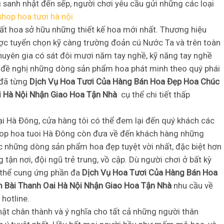
sanh nhật đến sếp, người chơi yêu cầu gửi những các loại
shop hoa tươi hà nội
đất hoa sở hữu những thiết kế hoa mới nhất. Thương hiệu
c tuyển chọn kỹ càng trường đoản cú Nước Ta và trên toàn
huyên gia có sát đôi mươi năm tay nghề, kỹ năng tay nghề
 đề nghị những dòng sản phẩm hoa phát minh theo quý phái
 đã từng
Dịch Vụ Hoa Tươi Của Hàng Bán Hoa Đẹp Hoa Chúc
i Hà Nội Nhận Giao Hoa Tận Nhà
cụ thể chi tiết thấp
tại Hà Đông, cửa hàng tôi có thể đem lại đến quý khách các
hop hoa tuoi Hà Đông còn đưa về đến khách hàng những
c những dòng sản phẩm hoa đẹp tuyệt vời nhất, đặc biệt hơn
tận nơi, đội ngũ trẻ trung, vồ cập. Dù người chơi ở bất kỳ
 thể cung ứng phần đa
Dịch Vụ Hoa Tươi Của Hàng Bán Hoa
 Bài Thanh Oai Hà Nội Nhận Giao Hoa Tận Nhà
nhu cầu về
hotline.
hật chân thành và ý nghĩa cho tất cả những người thân