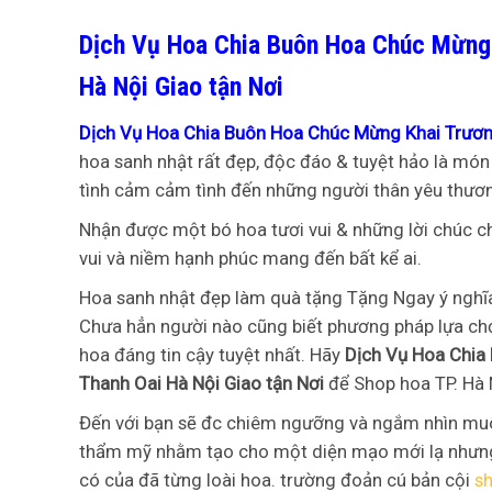
Dịch Vụ Hoa Chia Buôn Hoa Chúc Mừng 
Hà Nội Giao tận Nơi
Dịch Vụ Hoa Chia Buôn Hoa Chúc Mừng Khai Trương
hoa sanh nhật rất đẹp, độc đáo & tuyệt hảo là món
tình cảm cảm tình đến những người thân yêu thươ
Nhận được một bó hoa tươi vui & những lời chúc c
vui và niềm hạnh phúc mang đến bất kể ai.
Hoa sanh nhật đẹp làm quà tặng Tặng Ngay ý nghĩa
Chưa hẳn người nào cũng biết phương pháp lựa chọ
hoa đáng tin cậy tuyệt nhất. Hãy
Dịch Vụ Hoa Chia
Thanh Oai Hà Nội Giao tận Nơi
để Shop hoa TP. Hà 
Đến với bạn sẽ đc chiêm ngưỡng và ngắm nhìn muô
thẩm mỹ nhằm tạo cho một diện mạo mới lạ nhưng 
có của đã từng loài hoa. trường đoản cú bản cội
sh