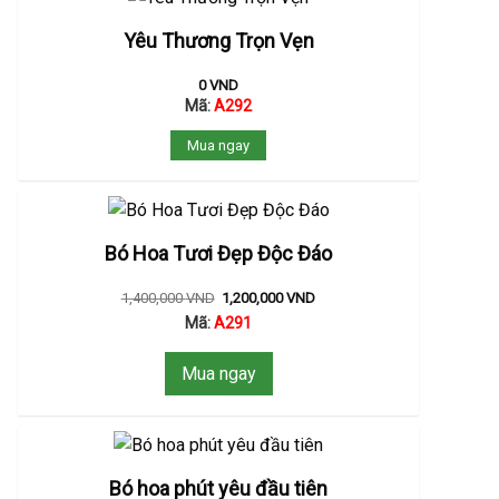
Yêu Thương Trọn Vẹn
0
VND
Mã:
A292
Mua ngay
Bó Hoa Tươi Đẹp Độc Đáo
1,400,000
VND
1,200,000
VND
Mã:
A291
Mua ngay
Bó hoa phút yêu đầu tiên