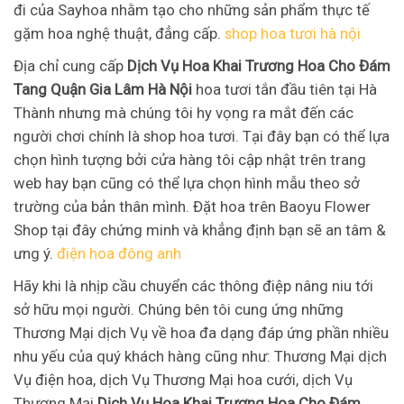
đi của Sayhoa nhằm tạo cho những sản phẩm thực tế
gặm hoa nghệ thuật, đẳng cấp.
shop hoa tươi hà nội
Địa chỉ cung cấp
Dịch Vụ Hoa Khai Trương Hoa Cho Đám
Tang Quận Gia Lâm Hà Nội
hoa tươi tắn đầu tiên tại Hà
Thành nhưng mà chúng tôi hy vọng ra mắt đến các
người chơi chính là shop hoa tươi. Tại đây bạn có thể lựa
chọn hình tượng bởi cửa hàng tôi cập nhật trên trang
web hay bạn cũng có thể lựa chọn hình mẫu theo sở
trường của bản thân mình. Đặt hoa trên Baoyu Flower
Shop tại đây chứng minh và khẳng định bạn sẽ an tâm &
ưng ý.
điện hoa đông anh
Hãy khi là nhịp cầu chuyển các thông điệp nâng niu tới
sở hữu mọi người. Chúng bên tôi cung ứng những
Thương Mại dịch Vụ về hoa đa dạng đáp ứng phần nhiều
nhu yếu của quý khách hàng cũng như: Thương Mại dịch
Vụ điện hoa, dịch Vụ Thương Mại hoa cưới, dịch Vụ
Thương Mại
Dịch Vụ Hoa Khai Trương Hoa Cho Đám