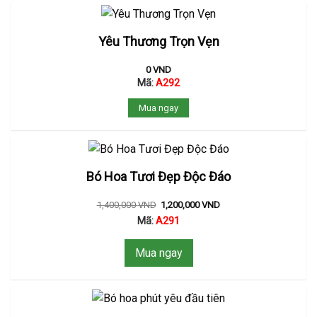
Yêu Thương Trọn Vẹn
0
VND
Mã:
A292
Mua ngay
Bó Hoa Tươi Đẹp Độc Đáo
1,400,000
VND
1,200,000
VND
Mã:
A291
Mua ngay