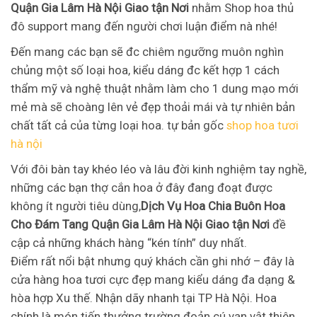
Quận Gia Lâm Hà Nội Giao tận Nơi
nhằm Shop hoa thủ
đô support mang đến người chơi luận điểm nà nhé!
Đến mang các bạn sẽ đc chiêm ngưỡng muôn nghìn
chủng một số loại hoa, kiểu dáng đc kết hợp 1 cách
thẩm mỹ và nghệ thuật nhằm làm cho 1 dung mạo mới
mẻ mà sẽ choàng lên vẻ đẹp thoải mái và tự nhiên bản
chất tất cả của từng loại hoa. tự bản gốc
shop hoa tươi
hà nội
Với đôi bàn tay khéo léo và lâu đời kinh nghiệm tay nghề,
những các bạn thợ cắn hoa ở đây đang đoạt được
không ít người tiêu dùng,
Dịch Vụ Hoa Chia Buôn Hoa
Cho Đám Tang Quận Gia Lâm Hà Nội Giao tận Nơi
đề
cập cả những khách hàng “kén tính” duy nhất.
Điểm rất nổi bật nhưng quý khách cần ghi nhớ – đây là
cửa hàng hoa tươi cực đẹp mang kiểu dáng đa dạng &
hòa hợp Xu thế. Nhận dãy nhanh tại TP Hà Nội. Hoa
chính là món tiến thưởng trường đoản cú vạn vật thiên