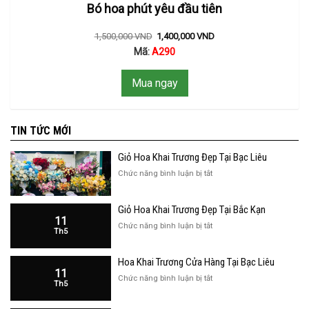
Bó hoa phút yêu đầu tiên
1,500,000
VND
1,400,000
VND
Mã:
A290
Mua ngay
TIN TỨC MỚI
Giỏ Hoa Khai Trương Đẹp Tại Bạc Liêu
ở
Chức năng bình luận bị tắt
Giỏ
Hoa
Giỏ Hoa Khai Trương Đẹp Tại Bắc Kạn
Khai
11
Trương
ở
Chức năng bình luận bị tắt
Th5
Đẹp
Giỏ
Tại
Hoa
Bạc
Hoa Khai Trương Cửa Hàng Tại Bạc Liêu
Khai
Liêu
11
Trương
ở
Chức năng bình luận bị tắt
Th5
Đẹp
Hoa
Tại
Khai
Bắc