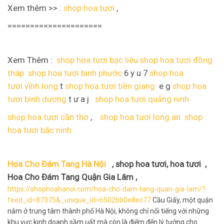
Xem thêm >> .
shop hoa tươi
,
=====================
Xem Thêm :
shop hoa tươi bạc liêu
shop hoa tươi đồng
tháp
shop hoa tươi bình phước
6 y u 7
shop hoa
tươi vĩnh long
t
shop hoa tươi tiền giang
e g
shop hoa
tươi bình dương
t ư a j
shop hoa tươi quảng ninh
shop hoa tươi cần thơ
,
shop hoa tươi long an
shop
hoa tươi băc ninh
Hoa Cho Đám Tang Hà Nội
, shop hoa tươi, hoa tươi ,
Hoa Cho Đám Tang Quận Gia Lâm ,
https://shophoahanoi.com/hoa-cho-dam-tang-quan-gia-lam/?
feed_id=87375&_unique_id=6502bb0e8ec77
Cầu Giấy, một quận
nằm ở trung tâm thành phố Hà Nội, không chỉ nổi tiếng với những
khu vực kinh doanh sầm uất mà còn là điểm đến lý tưởng cho