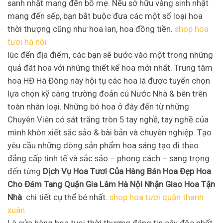
sanh nhật mang đến bố mẹ. Nếu sở hữu vàng sinh nhật
mang đến sếp, bạn bắt buộc đưa các một số loại hoa
thời thượng cũng như hoa lan, hoa đồng tiền.
shop hoa
tươi hà nội
lúc đến địa điểm, các bạn sẽ bước vào một trong những
quả đât hoa với những thiết kế hoa mới nhất. Trung tâm
hoa HĐ Hà Đông này hội tụ các hoa lá được tuyển chọn
lựa chọn kỹ càng trường đoản cú Nước Nhà & bên trên
toàn nhân loại. Những bó hoa ở đây đến từ những
Chuyên Viên có sát trăng tròn 5 tay nghề, tay nghề của
mình khôn xiết sắc sảo & bài bản và chuyên nghiệp. Tạo
yêu cầu những dòng sản phẩm hoa sáng tạo đi theo
đẳng cấp tinh tế và sắc sảo – phong cách – sang trọng
đến từng
Dịch Vụ Hoa Tươi Của Hàng Bán Hoa Đẹp Hoa
Cho Đám Tang Quận Gia Lâm Hà Nội Nhận Giao Hoa Tận
Nhà
chi tiết cụ thể bé nhất.
shop hoa tươi quận thanh
xuân
Là cửa hàng hoa tuoi thời thượng đáng tin cậy độc nhất