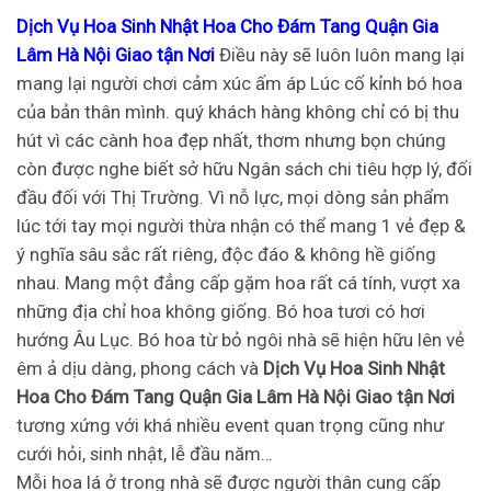
Dịch Vụ Hoa Sinh Nhật Hoa Cho Đám Tang Quận Gia
Lâm Hà Nội Giao tận Nơi
Điều này sẽ luôn luôn mang lại
mang lại người chơi cảm xúc ấm áp Lúc cố kỉnh bó hoa
của bản thân mình. quý khách hàng không chỉ có bị thu
hút vì các cành hoa đẹp nhất, thơm nhưng bọn chúng
còn được nghe biết sở hữu Ngân sách chi tiêu hợp lý, đối
đầu đối với Thị Trường. Vì nỗ lực, mọi dòng sản phẩm
lúc tới tay mọi người thừa nhận có thể mang 1 vẻ đẹp &
ý nghĩa sâu sắc rất riêng, độc đáo & không hề giống
nhau. Mang một đẳng cấp gặm hoa rất cá tính, vượt xa
những địa chỉ hoa không giống. Bó hoa tươi có hơi
hướng Âu Lục. Bó hoa từ bỏ ngôi nhà sẽ hiện hữu lên vẻ
êm ả dịu dàng, phong cách và
Dịch Vụ Hoa Sinh Nhật
Hoa Cho Đám Tang Quận Gia Lâm Hà Nội Giao tận Nơi
tương xứng với khá nhiều event quan trọng cũng như
cưới hỏi, sinh nhật, lễ đầu năm…
Mỗi hoa lá ở trong nhà sẽ được người thân cung cấp