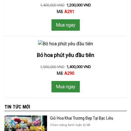
1,400,000
VND
1,200,000
VND
Mã:
A291
Mua ngay
Bó hoa phút yêu đầu tiên
1,500,000
VND
1,400,000
VND
Mã:
A290
Mua ngay
TIN TỨC MỚI
Giỏ Hoa Khai Trương Đẹp Tại Bạc Liêu
ở
Chức năng bình luận bị tắt
Giỏ