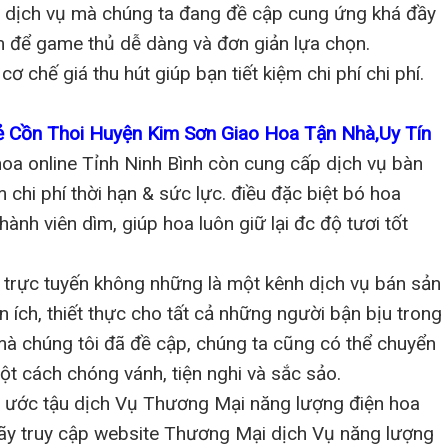
, dịch vụ mà chúng ta đang đề cập cung ứng khá đầy
m để game thủ dễ dàng và đơn giản lựa chọn.
chế giá thu hút giúp bạn tiết kiệm chi phí chi phí.
ẻ Cồn Thoi Huyện Kim Sơn Giao Hoa Tận Nhà,Uy Tín
oa online Tỉnh Ninh Bình còn cung cấp dịch vụ bàn
m chi phí thời hạn & sức lực. điều đặc biệt bó hoa
ành viên dìm, giúp hoa luôn giữ lại đc độ tươi tốt
 trực tuyến không những là một kênh dịch vụ bán sản
n ích, thiết thực cho tất cả những người bận bịu trong
mà chúng tôi đã đề cập, chúng ta cũng có thể chuyển
ột cách chóng vánh, tiện nghi và sắc sảo.
ao ước tậu dịch Vụ Thương Mại năng lượng điện hoa
, hãy truy cập website Thương Mại dịch Vụ năng lượng