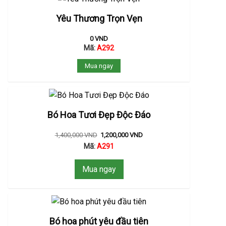
Yêu Thương Trọn Vẹn
0
VND
Mã:
A292
Mua ngay
Bó Hoa Tươi Đẹp Độc Đáo
1,400,000
VND
1,200,000
VND
Mã:
A291
Mua ngay
Bó hoa phút yêu đầu tiên