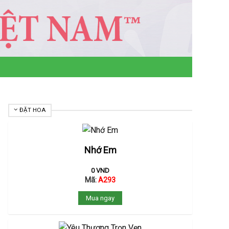
ĐẶT HOA
Nhớ Em
0
VND
Mã:
A293
Mua ngay