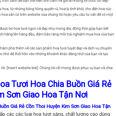
, một cách để bạn thể hiện tình cảm và gửi đi những lời chúc tốt đẹp.
 hoa, từ những bông hồng quyến rũ, hoa ly tinh khôi, cho đến hoa cúc
bó hoa sẵn có trên website của chúng tôi hoặc yêu cầu tư vấn để có một
 được bó hoa tươi ngon và đẹp như mong đợi, đồng thời giúp bạn tiết
 khách hàng lên hàng đầu, đảm bảo rằng mỗi trải nghiệm mua hoa của bạn
khám phá thêm về các sản phẩm hoa tươi tuyệt đẹp và dịch vụ chuyên
iệc nhỏ để thổi hồn vào những khoảnh khắc đáng nhớ của bạn và tạo
tôi: [insert website link]. Chúng tôi rất mong được phục vụ bạn và chia
oa Tươi Hoa Chia Buồn Giá Rẻ
m Sơn Giao Hoa Tận Nơi
Buồn Giá Rẻ Cồn Thoi Huyện Kim Sơn Giao Hoa Tận
p các các loại hoa tươi sáng, chất lượng cao dùng