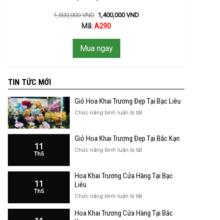
1,500,000
VND
1,400,000
VND
Mã:
A290
Mua ngay
TIN TỨC MỚI
Giỏ Hoa Khai Trương Đẹp Tại Bạc Liêu
ở
Chức năng bình luận bị tắt
Giỏ
Hoa
Giỏ Hoa Khai Trương Đẹp Tại Bắc Kạn
Khai
11
Trương
ở
Chức năng bình luận bị tắt
Th5
Đẹp
Giỏ
Tại
Hoa
Bạc
Hoa Khai Trương Cửa Hàng Tại Bạc
Khai
Liêu
11
Trương
Liêu
Th5
Đẹp
ở
Chức năng bình luận bị tắt
Tại
Hoa
Bắc
Hoa Khai Trương Cửa Hàng Tại Bắc
Khai
Kạn