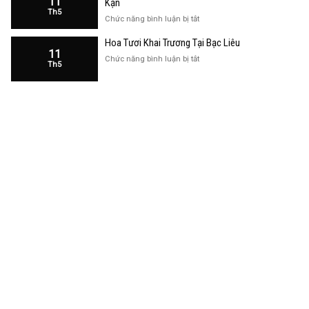
11
Kạn
Trương
Th5
Cửa
ở
Chức năng bình luận bị tắt
Hàng
Hoa
Tại
Hoa Tươi Khai Trương Tại Bạc Liêu
Khai
Bạc
11
Trương
ở
Chức năng bình luận bị tắt
Liêu
Th5
Cửa
Hoa
Hàng
Tươi
Tại
Khai
Bắc
Trương
Kạn
Tại
Bạc
Liêu