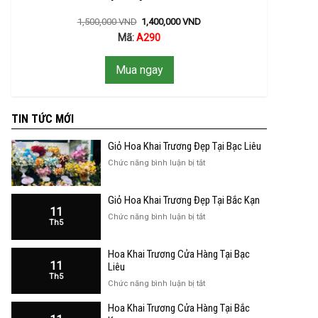
1,500,000
VND
1,400,000
VND
Mã:
A290
Mua ngay
TIN TỨC MỚI
Giỏ Hoa Khai Trương Đẹp Tại Bạc Liêu
ở
Chức năng bình luận bị tắt
Giỏ
Hoa
Giỏ Hoa Khai Trương Đẹp Tại Bắc Kạn
Khai
11
Trương
ở
Chức năng bình luận bị tắt
Th5
Đẹp
Giỏ
Tại
Hoa
Bạc
Hoa Khai Trương Cửa Hàng Tại Bạc
Khai
Liêu
11
Trương
Liêu
Th5
Đẹp
ở
Chức năng bình luận bị tắt
Tại
Hoa
Bắc
Hoa Khai Trương Cửa Hàng Tại Bắc
Khai
Kạn