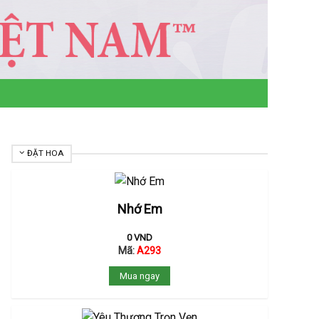
ĐẶT HOA
Nhớ Em
0
VND
Mã:
A293
Mua ngay