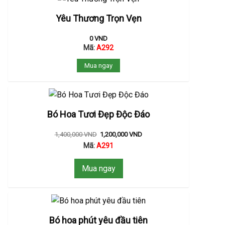
Yêu Thương Trọn Vẹn
0
VND
Mã:
A292
Mua ngay
Bó Hoa Tươi Đẹp Độc Đáo
1,400,000
VND
1,200,000
VND
Mã:
A291
Mua ngay
Bó hoa phút yêu đầu tiên