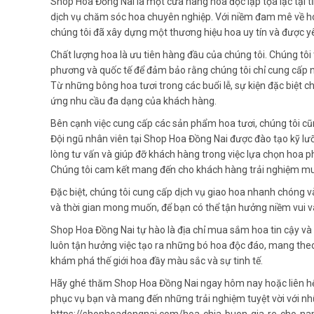
Shop Hoa Đồng Nai là một cửa hàng hoa độc lập tọa lạc tại t
dịch vụ chăm sóc hoa chuyên nghiệp. Với niềm đam mê về h
chúng tôi đã xây dựng một thương hiệu hoa uy tín và được y
Chất lượng hoa là ưu tiên hàng đầu của chúng tôi. Chúng tôi
phương và quốc tế để đảm bảo rằng chúng tôi chỉ cung cấp 
Từ những bông hoa tươi trong các buổi lễ, sự kiện đặc biệt 
ứng nhu cầu đa dạng của khách hàng.
Bên cạnh việc cung cấp các sản phẩm hoa tươi, chúng tôi c
Đội ngũ nhân viên tại Shop Hoa Đồng Nai được đào tạo kỹ lư
lòng tư vấn và giúp đỡ khách hàng trong việc lựa chọn hoa p
Chúng tôi cam kết mang đến cho khách hàng trải nghiệm mu
Đặc biệt, chúng tôi cung cấp dịch vụ giao hoa nhanh chóng và
và thời gian mong muốn, để bạn có thể tận hưởng niềm vui v
Shop Hoa Đồng Nai tự hào là địa chỉ mua sắm hoa tin cậy và 
luôn tận hưởng việc tạo ra những bó hoa độc đáo, mang theo
khám phá thế giới hoa đầy màu sắc và sự tinh tế.
Hãy ghé thăm Shop Hoa Đồng Nai ngay hôm nay hoặc liên hệ 
phục vụ bạn và mang đến những trải nghiệm tuyệt vời với n
https://shophoadongnai.com/hoa-chia-buon-gia-re-cho-n