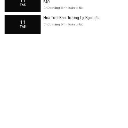
11
Kạn
Trương
Th5
Cửa
ở
Chức năng bình luận bị tắt
Hàng
Hoa
Tại
Hoa Tươi Khai Trương Tại Bạc Liêu
Khai
Bạc
11
Trương
ở
Chức năng bình luận bị tắt
Liêu
Th5
Cửa
Hoa
Hàng
Tươi
Tại
Khai
Bắc
Trương
Kạn
Tại
Bạc
Liêu