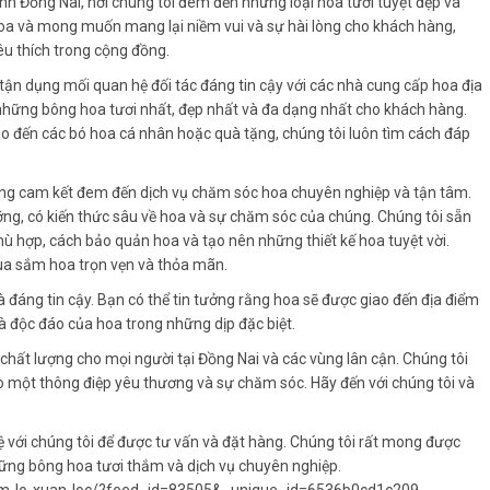
ỉnh Đồng Nai, nơi chúng tôi đem đến những loại hoa tươi tuyệt đẹp và
oa và mong muốn mang lại niềm vui và sự hài lòng cho khách hàng,
êu thích trong cộng đồng.
 tận dụng mối quan hệ đối tác đáng tin cậy với các nhà cung cấp hoa địa
những bông hoa tươi nhất, đẹp nhất và đa dạng nhất cho khách hàng.
cho đến các bó hoa cá nhân hoặc quà tặng, chúng tôi luôn tìm cách đáp
ũng cam kết đem đến dịch vụ chăm sóc hoa chuyên nghiệp và tận tâm.
ỡng, có kiến thức sâu về hoa và sự chăm sóc của chúng. Chúng tôi sẵn
hù hợp, cách bảo quản hoa và tạo nên những thiết kế hoa tuyệt vời.
a sắm hoa trọn vẹn và thỏa mãn.
 đáng tin cậy. Bạn có thể tin tưởng rằng hoa sẽ được giao đến địa điểm
à độc đáo của hoa trong những dịp đặc biệt.
chất lượng cho mọi người tại Đồng Nai và các vùng lân cận. Chúng tôi
 một thông điệp yêu thương và sự chăm sóc. Hãy đến với chúng tôi và
với chúng tôi để được tư vấn và đặt hàng. Chúng tôi rất mong được
hững bông hoa tươi thắm và dịch vụ chuyên nghiệp.
am-lo-xuan-loc/?feed_id=83505&_unique_id=6536b0cd1c209