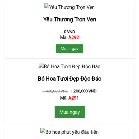
Yêu Thương Trọn Vẹn
0
VND
Mã:
A292
Mua ngay
Bó Hoa Tươi Đẹp Độc Đáo
1,400,000
VND
1,200,000
VND
Mã:
A291
Mua ngay