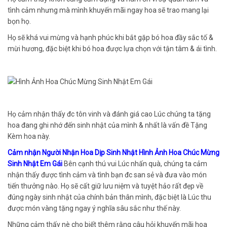
tình cảm nhưng mà mình khuyến mãi ngay hoa sẽ trao mang lại
bọn họ.
Họ sẽ khá vui mừng và hạnh phúc khi bắt gặp bó hoa đầy sắc tố &
mừi hương, đặc biệt khi bó hoa được lựa chọn với tận tâm & ái tình.
Họ cảm nhận thấy đc tôn vinh và đánh giá cao Lúc chúng ta tặng
hoa đang ghi nhớ đến sinh nhật của mình & nhất là vấn đề Tặng
Kèm hoa này.
Cảm nhận Người Nhận Hoa Dịp Sinh Nhật Hình Ảnh Hoa Chúc Mừng
Sinh Nhật Em Gái
Bên cạnh thú vui Lúc nhấn quà, chúng ta cảm
nhận thấy được tình cảm và tình bạn đc san sẻ và đưa vào món
tiến thưởng nào. Họ sẽ cất giữ lưu niệm và tuyệt hảo rất đẹp về
đúng ngày sinh nhật của chính bản thân mình, đặc biệt là Lúc thu
được món vàng tặng ngay ý nghĩa sâu sắc như thế này.
Những cảm thấy nè cho biết thêm rằng câu hỏi khuyến mãi hoa