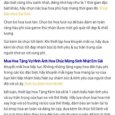
đặc biệt cũng như sanh nhật, đáng nhớ hay như là 1 thời gian đặc
biệt khác, hãy chọn các loại hoa phù hợp mang thời gian đó.
Shop
Bán Hoa Sài Gòn
Chọn bó hoa tươi tắn: Chọn bó hoa tươi vui để bảo đảm an toàn
rằng hậu phi của game thủ nhận được một gói quà rất đẹp & chất
lượng.
Gửi kèm lời chúc tốt lành: Khi thiết lập hoa khuyến mãi vợ, hãy đưa
kèm lời chúc tốt đẹp nhằm bộc lộ tình yêu & sự trân trọng của
người chơi so với cung phi.
Mua Hoa Tặng Vợ Hình Ảnh Hoa Chúc Mừng Sinh Nhật Em Gái
khuyến mãi hoa tiếp tục: Không những tặng ngay hoa đến hậu phi
trong các lúc đặc biệt, hãy khuyến mãi ngay hoa mang lại vợ của
bạn liên tiếp nhằm biểu hiện sự chăm sóc & kính yêu của người chơi
đối với cô ấy.
Dịch Vụ Điện Hoa Hà Nội
kết luận, thiết lập hoa Tặng Kèm bà xã là 1 cách biểu hiện tình yêu
và sự trân trọng của bạn so với thê thiếp. Hãy lựa chọn loại hoa mê
say hợp với sở trường và lúc của thê thiếp, đảm bảo an toàn tải từ
bỏ shop hoa an toàn và đáng tin cậy, đưa kèm lời chúc tốt lành và
bộ quà tặng kèm theo hoa đến hậu phi thường xuyên để bộc lộ tình