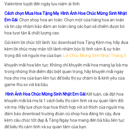
Valentine tuyệt đến ngày lưu niệm ái tình.
Cách chọn Mua Hoa Tặng Mẹ Hình Ảnh Hoa Chúc Mừng Sinh Nhật
Em Gái
Chọn shop hoa an toàn: Chọn một cửa hàng hoa an toàn
và tin cậy nhằm bảo đảm an toàn rằng các bạn sẽ chiếm được bó
hoa tươi tắn & chất lượng cao.
Gửi kèm lời chúc tốt lành: lúc download hoa Tặng Kèm mẹ, hãy đưa
kèm lời chúc may mắn tốt lành nhằm bộc lộ tình cảm & sự trân
trọng đối với người mẹ của bạn.
Lời Chúc Mừng Sinh Nhật Tháng 5
khuyến mãi hoa liên tục: Không chỉ khuyến mãi hoa mang lại bà mẹ
trong những thời điểm đặc biệt quan trọng, hãy khuyến mãi ngay
hoa cho mẹ của bạn liên tục để biểu thị sự chăm lo & kính yêu của
game thủ so với bà bầu.
Hình Ảnh Hoa Chúc Mừng Sinh Nhật Em Gái
Kết luận, cài đặt hoa
khuyến mãi bà mẹ là 1 cách biểu thị cảm tình và sự quan tâm đối
với mẹ. Hãy lựa chọn loại hoa thích hợp với sở thích của người mẹ,
đảm bảo download trường đoản cú shop hoa đáng tin cậy, đưa
kèm câu chúc tốt đẹp & Tặng Ngay hoa mang đến bà bầu liên tục
để biểu thị cảm tình và sự quan tâm của bạn.