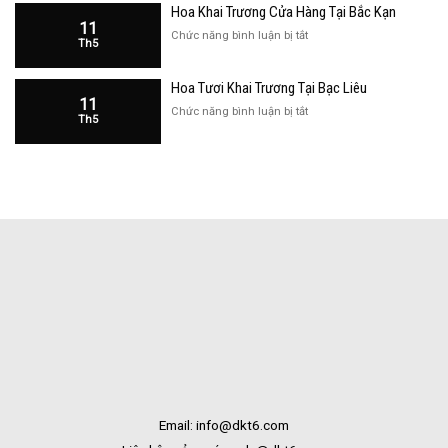
Bắc
Hoa Khai Trương Cửa Hàng Tại Bắc Kạn
Trương
Kạn
11
Cửa
ở
Chức năng bình luận bị tắt
Th5
Hàng
Hoa
Tại
Khai
Bạc
Hoa Tươi Khai Trương Tại Bạc Liêu
Trương
Liêu
11
Cửa
ở
Chức năng bình luận bị tắt
Th5
Hàng
Hoa
Tại
Tươi
Bắc
Khai
Kạn
Trương
Tại
Bạc
Liêu
Email: info@dkt6.com