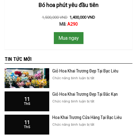
Bó hoa phút yêu đầu tiên
1,500,000
VND
1,400,000
VND
Mã:
A290
Mua ngay
TIN TỨC MỚI
Giỏ Hoa Khai Trương Đẹp Tại Bạc Liêu
ở
Chức năng bình luận bị tắt
Giỏ
Hoa
Giỏ Hoa Khai Trương Đẹp Tại Bắc Kạn
Khai
11
Trương
ở
Chức năng bình luận bị tắt
Th5
Đẹp
Giỏ
Tại
Hoa
Bạc
Hoa Khai Trương Cửa Hàng Tại Bạc Liêu
Khai
Liêu
11
Trương
ở
Chức năng bình luận bị tắt
Th5
Đẹp
Hoa
Tại
Khai