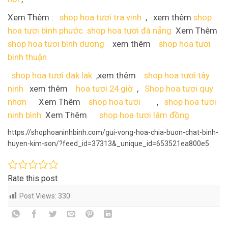
Xem Thêm :
shop hoa tươi tra vinh
, xem thêm
shop
hoa tươi bình phước
shop hoa tươi đà nẵng
Xem Thêm
shop hoa tươi bình dương
xem thêm
shop hoa tươi
bình thuận
shop hoa tươi dak lak
,xem thêm
shop hoa tươi tây
ninh
xem thêm
hoa tươi 24 giờ
,
Shop hoa tươi quy
nhơn
Xem Thêm
shop hoa tươi
,
shop hoa tươi
ninh bình
Xem Thêm
shop hoa tươi lâm đồng
https://shophoaninhbinh.com/gui-vong-hoa-chia-buon-chat-binh-
huyen-kim-son/?feed_id=37313&_unique_id=653521ea800e5
Rate this post
Post Views:
330