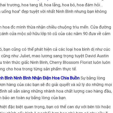
hai trương, hoa tang lễ, hoa lẵng, hoa bó, hoa đám hỏi…
n uống hoa” đẹp tuyệt vời nhất Ninh Bình nhưng bạn không
nh hoa đc mình thừa nhận chiều chuộng trìu mến. Cửa đường
cánh cửa mộc sở hữu lớp tô cũ của các năm 90 đưa về cảm
, bạn cũng có thể phát hiện cả các loại hoa bình dị như cúc
h cũng như Juliet, mao lương sang trọng tuyệt David Austin
 trên thức giấc Ninh Bình, Cherry Blossom Florist luôn luôn
iêng cho hoa trong từng sản phẩm thực tế.
nh Bình Ninh Bình Nhận Điện Hoa Chia Buồn
Sự bằng lòng
 Đơn hàng của các bạn sẽ đc giải quyết và xử lý do những mọi
 đình sẽ sẵn sàng những nhành hoa chất lượng cao hàng đầu,
m bảo an toàn sự bằng lòng của bạn.
ệt đặc biệt quan trọng, bạn có thể can dự với bên tôi hoặc