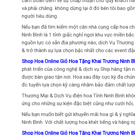
cam đoan đem về sự chấp thuận cho quý khách hàng 
và phải chăng. không dừng lại ở đó bên tôi bao gồ
người tiêu dùng.
Nếu bạn đã tìm kiếm một căn nhà cung cấp hoa ch
Ninh Bình là 1 tỉnh giấc nghỉ ngơi khu vực miền bắ
nguồn lực có sẵn địa phương nào, dịch Vụ Thương M
& trở thành sự lựa chọn bậc nhất cho các event đặ
Shop Hoa Online Giỏ Hoa Tặng Khai Trương Ninh B
phát triển của công nghệ & dịch vụ Ship hàng tận 
được bàn giao tận nơi. Hoa sau đây cực kỳ đa chủng
đc tuyển lựa chọn kỹ càng nhằm bảo đảm chất lượn
Thương Mại & Dịch Vụ điện hoa Tỉnh Ninh Bình kh
ứng cho những sự kiện đặc biệt cũng như cưới hỏi,
Nếu bạn muốn biết gửi khuyến mãi hoa gì & ý nghĩa
Ninh Bình. Với chất lượng hoa khét tiếng và hàng n
Shop Hoa Online Giỏ Hoa Tặng Khai Trương Ninh B