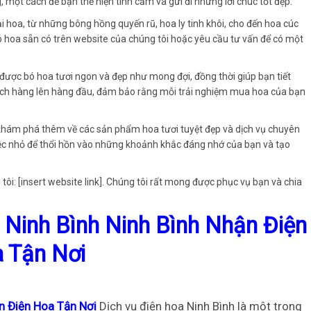
, một cách để bạn thể hiện tình cảm và gửi đi những lời chúc tốt đẹp.
 hoa, từ những bông hồng quyến rũ, hoa ly tinh khôi, cho đến hoa cúc
bó hoa sẵn có trên website của chúng tôi hoặc yêu cầu tư vấn để có một
 được bó hoa tươi ngon và đẹp như mong đợi, đồng thời giúp bạn tiết
 khách hàng lên hàng đầu, đảm bảo rằng mỗi trải nghiệm mua hoa của bạn
khám phá thêm về các sản phẩm hoa tươi tuyệt đẹp và dịch vụ chuyên
iệc nhỏ để thổi hồn vào những khoảnh khắc đáng nhớ của bạn và tạo
tôi: [insert website link]. Chúng tôi rất mong được phục vụ bạn và chia
 Ninh Bình Ninh Bình Nhận Điện
 Tận Nơi
n Điện Hoa Tận Nơi
Dịch vụ điện hoa Ninh Bình là một trong