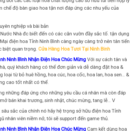
bởi các các loại hoa chất lượng cao sở hữu túi tiền hợp lý
m chế độ bàn giao hoa tận nơi đáp ứng các nhu yếu của
uyên nghiệp và bài bản
c Nước Nhà đc biết đến có các căn vườn đầy sắc tố. tận dụng
ại điện hoa Tỉnh Ninh Bình càng ngày càng trở nên tân tiến
c biệt quan trọng.
Cửa Hàng Hoa Tươi Tại Ninh Binh
ình Ninh Bình Nhận Điện Hoa Chúc Mừng
Với sự cách tân và
nhà, quý khách hàng có thể đơn giản và dễ dàng đặt hoa &
 loại từ bỏ huê hồng, hoa cúc, hoa cốc, hoa lan, hoa sen… &
g cao tốt nhất có thể.
ông những đáp ứng cho những yêu cầu cá nhân mà còn đáp
 mở bán khai trương, sinh nhật, chúc mừng, tang lễ… V
 sâu sắc của chính nó hãy hệ trọng sở hữu điện hoa Tỉnh
gũ nhân viên niềm nở, tôi sẽ support đến game thủ.
ình Ninh Bình Nhận Điện Hoa Chúc Mừng
Cam kết dùng hoa