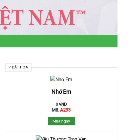
ĐẶT HOA
Nhớ Em
0
VND
Mã:
A293
Mua ngay