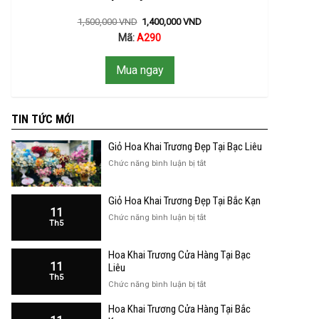
1,500,000
VND
1,400,000
VND
Mã:
A290
Mua ngay
TIN TỨC MỚI
Giỏ Hoa Khai Trương Đẹp Tại Bạc Liêu
ở
Chức năng bình luận bị tắt
Giỏ
Hoa
Giỏ Hoa Khai Trương Đẹp Tại Bắc Kạn
Khai
11
Trương
ở
Chức năng bình luận bị tắt
Th5
Đẹp
Giỏ
Tại
Hoa
Bạc
Hoa Khai Trương Cửa Hàng Tại Bạc
Khai
Liêu
11
Trương
Liêu
Th5
Đẹp
ở
Chức năng bình luận bị tắt
Tại
Hoa
Bắc
Hoa Khai Trương Cửa Hàng Tại Bắc
Khai
Kạn