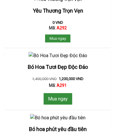
Yêu Thương Trọn Vẹn
0
VND
Mã:
A292
Mua ngay
Bó Hoa Tươi Đẹp Độc Đáo
1,400,000
VND
1,200,000
VND
Mã:
A291
Mua ngay
Bó hoa phút yêu đầu tiên