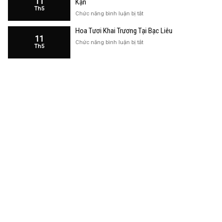
11
Kạn
Trương
Th5
Cửa
ở
Chức năng bình luận bị tắt
Hàng
Hoa
Tại
Hoa Tươi Khai Trương Tại Bạc Liêu
Khai
Bạc
11
Trương
ở
Chức năng bình luận bị tắt
Liêu
Th5
Cửa
Hoa
Hàng
Tươi
Tại
Khai
Bắc
Trương
Kạn
Tại
Bạc
Liêu