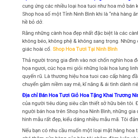
cung ứng các nhiều loại hoa tuoi như hoa mở bán k
Shop hoa số một Tỉnh Ninh Bình khi là “nhà hàng ă
hề bỏ dở.
Rằng những cành hoa đẹp nhất đặc biệt là các cà
không béo, không phệ & không sang trọng. Những 
giác hoài cổ.
Shop Hoa Tươi Tại Ninh Bình
Thả người trong gia đình vào nơi chốn nghìn hoa đó
họa ngươi, cúc họa mi giỏi những loài hoa lung lin
quyến rũ. Là thương hiệu hoa tuoi cao cấp hàng đầu
chuyển gắm niềm say mê, kĩ năng & ái tình dành r
Địa chỉ Bán Hoa Tươi Giỏ Hoa Tặng Khai Trương Ni
của người tiêu dùng siêu cần thiết sở hữu bên tôi.
người bán hoa trên Shop hoa Ninh Bình, những gia
hình mẫu rất đẹp, kiểu dáng nhiều mẫu mã. Tôi đả
Nếu bạn có nhu cầu muốn một loại mặt hàng hoa thi