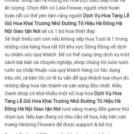
Flower Shop tạo ra những bó hoa độc đáo, đẹp mắt và
ấn tượng. Chọn đến có Lela Flower, người chơi hoàn
toàn rất có thể yên tâm rằng người
Dịch Vụ Hoa Tang Lễ
Giỏ Hoa Khai Trương Nhỏ Đường Tô Hiệu Hà Đông Hà
Nội Giao tận Nơi
sẽ có 1 bó hoa thiệt đẹp.
Sẽ thật thiếu sót còn nếu không xếp Hoa Tươi là 1 trong
những cửa hàng hoa rất tốt khu vực Sông Đông về dịch
vụ chăm sóc quý khách. Để có thể cung ứng dịch vụ một
cách bài bản và chuyên nghiệp, shop chúng tôi luôn luôn
rước sự chấp thuận của quý khách hàng có tác dụng
tiêu chí, và bên tôi có lẽ tư vấn để quý khách lựa chọn đc
những lẵng hoa tán thành và cân xứng độc nhất. Kiều
Oanh shop có khá nhiều một số loại hoa
Dịch Vụ Hoa
Tang Lễ Giỏ Hoa Khai Trương Nhỏ Đường Tô Hiệu Hà
Đông Hà Nội Giao tận Nơi
tươi sáng mang đến game thủ
chọn lựa. Nếu bạn đang có nhu cầu về hoa, hãy liên can
mang Hedong Flowers để được support & bổ trợ.