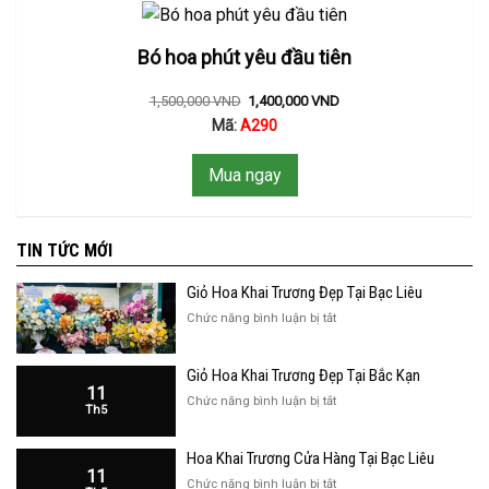
Bó hoa phút yêu đầu tiên
1,500,000
VND
1,400,000
VND
Mã:
A290
Mua ngay
TIN TỨC MỚI
Giỏ Hoa Khai Trương Đẹp Tại Bạc Liêu
ở
Chức năng bình luận bị tắt
Giỏ
Hoa
Giỏ Hoa Khai Trương Đẹp Tại Bắc Kạn
Khai
11
Trương
ở
Chức năng bình luận bị tắt
Th5
Đẹp
Giỏ
Tại
Hoa
Bạc
Hoa Khai Trương Cửa Hàng Tại Bạc Liêu
Khai
Liêu
11
Trương
ở
Chức năng bình luận bị tắt