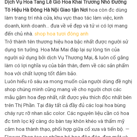
Dịch Vụ Hoa Tang Lễ Giỏ Hoa Khai Trương Nhỏ Đường
Tô Hiệu Hà Đông Hà Nội Giao tận Nơi
hoa còn đc dùng
làm trang trí nhà cửa, khu vực thao tác làm việc, kinh
doanh, kinh doanh… đưa về vẻ đẹp và tử vi có lợi mang
đến chủ nhà.
shop hoa tươi đông anh
Trở thành tên thương hiệu hoa bậc nhất được người sử
dụng tin tưởng. Hoa Mai Mai đáp lại sự lòng tin của
người sử dụng bởi dịch Vụ Thương Mại, & luôn cố gắng
làm có lợi nghĩa vụ của bản thân, đem về các sản phẩm
hoa với chất lượng tốt đảm bảo.
Luôn hiểu rõ sâu xa mong muốn của người dùng đề nghị
shop chúng mình cũng mang về cho người chơi các
mẫu gặm hoa đẹp nhất, rất được yêu thích độc nhất bên
trên Thị Phần. Tại đây tất cả đầy đủ các loại hoa bùng
cháy rực rỡ nhan sắc color. Các nguyên liệu cần có hoa
đc tinh lọc kỹ càng do bàn tay khôn khéo và thẩm mỹ
cắm hoa thành thạo, phối hợp giữa cổ xưa và tiến bộ. —