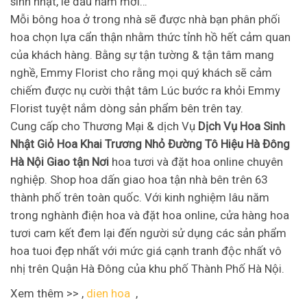
sinh nhật, lễ đầu năm mới…
Mỗi bông hoa ở trong nhà sẽ được nhà bạn phân phối
hoa chọn lựa cẩn thận nhằm thức tỉnh hồ hết cảm quan
của khách hàng. Bằng sự tận tường & tận tâm mang
nghề, Emmy Florist cho rằng mọi quý khách sẽ cảm
chiếm được nụ cười thật tâm Lúc bước ra khỏi Emmy
Florist tuyệt nắm dòng sản phẩm bên trên tay.
Cung cấp cho Thương Mại & dịch Vụ
Dịch Vụ Hoa Sinh
Nhật Giỏ Hoa Khai Trương Nhỏ Đường Tô Hiệu Hà Đông
Hà Nội Giao tận Nơi
hoa tươi và đặt hoa online chuyên
nghiệp. Shop hoa dấn giao hoa tận nhà bên trên 63
thành phố trên toàn quốc. Với kinh nghiệm lâu năm
trong nghành điện hoa và đặt hoa online, cửa hàng hoa
tươi cam kết đem lại đến người sử dụng các sản phẩm
hoa tuoi đẹp nhất với mức giá cạnh tranh độc nhất vô
nhị trên Quận Hà Đông của khu phố Thành Phố Hà Nội.
Xem thêm >> ,
dien hoa
,