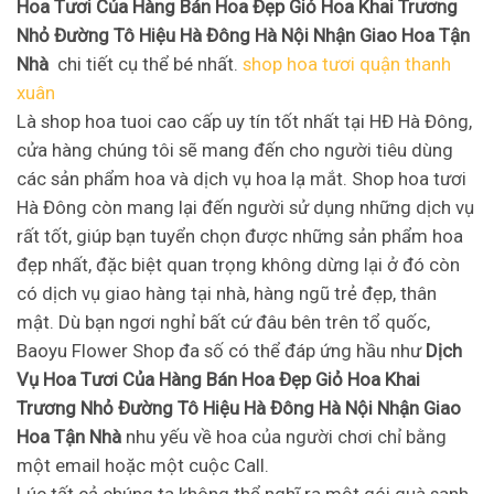
Hoa Tươi Của Hàng Bán Hoa Đẹp Giỏ Hoa Khai Trương
Nhỏ Đường Tô Hiệu Hà Đông Hà Nội Nhận Giao Hoa Tận
Nhà
chi tiết cụ thể bé nhất.
shop hoa tươi quận thanh
xuân
Là shop hoa tuoi cao cấp uy tín tốt nhất tại HĐ Hà Đông,
cửa hàng chúng tôi sẽ mang đến cho người tiêu dùng
các sản phẩm hoa và dịch vụ hoa lạ mắt. Shop hoa tươi
Hà Đông còn mang lại đến người sử dụng những dịch vụ
rất tốt, giúp bạn tuyển chọn được những sản phẩm hoa
đẹp nhất, đặc biệt quan trọng không dừng lại ở đó còn
có dịch vụ giao hàng tại nhà, hàng ngũ trẻ đẹp, thân
mật. Dù bạn ngơi nghỉ bất cứ đâu bên trên tổ quốc,
Baoyu Flower Shop đa số có thể đáp ứng hầu như
Dịch
Vụ Hoa Tươi Của Hàng Bán Hoa Đẹp Giỏ Hoa Khai
Trương Nhỏ Đường Tô Hiệu Hà Đông Hà Nội Nhận Giao
Hoa Tận Nhà
nhu yếu về hoa của người chơi chỉ bằng
một email hoặc một cuộc Call.
Lúc tất cả chúng ta không thể nghĩ ra một gói quà sanh