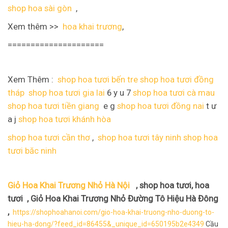
shop hoa sài gòn
,
Xem thêm >>
hoa khai trương
,
=====================
Xem Thêm :
shop hoa tươi bến tre
shop hoa tươi đồng
tháp
shop hoa tươi gia lai
6 y u 7
shop hoa tươi cà mau
shop hoa tươi tiền giang
e g
shop hoa tươi đồng nai
t ư
a j
shop hoa tươi khánh hòa
shop hoa tươi cần thơ
,
shop hoa tươi tây ninh
shop hoa
tươi băc ninh
Giỏ Hoa Khai Trương Nhỏ Hà Nội
, shop hoa tươi, hoa
tươi , Giỏ Hoa Khai Trương Nhỏ Đường Tô Hiệu Hà Đông
,
https://shophoahanoi.com/gio-hoa-khai-truong-nho-duong-to-
hieu-ha-dong/?feed_id=86455&_unique_id=650195b2e4349
Cầu