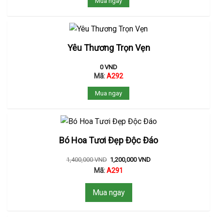
Mua ngay
Yêu Thương Trọn Vẹn
0
VND
Mã:
A292
Mua ngay
Bó Hoa Tươi Đẹp Độc Đáo
1,400,000
VND
1,200,000
VND
Mã:
A291
Mua ngay