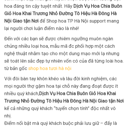
hoa đáng tin cậy tuyệt nhất. Hãy
Dịch Vụ Hoa Chia Buôn
Giỏ Hoa Khai Trương Nhỏ Đường Tô Hiệu Hà Đông Hà
Nội Giao tận Nơi
để Shop hoa TP Hà Nội support mang
lại người chơi luận điểm nào là nhé!
Đến với các bạn sẽ được chiêm ngưỡng muôn ngàn
chủng nhiều loại hoa, mẫu mã đc phối hợp một cách
nghệ thuật nhằm tạo cho một dung mạo mới lạ nhưng
sẽ toát lên sắc đẹp tự nhiên vốn có của đã từng loài hoa.
từ bản gốc
shop hoa tươi hà nội
Với đôi bàn tay khôn khéo và lâu đời kinh nghiệm, các
mọi người thợ gặm hoa tại chỗ này đang đoạt được ít
nhiều quý khách,
Dịch Vụ Hoa Chia Buôn Giỏ Hoa Khai
Trương Nhỏ Đường Tô Hiệu Hà Đông Hà Nội Giao tận Nơi
kể cả những quý khách “tuyển chọn tính” độc nhất vô
nhị.
Điểm nổi bật mà quý khách buộc phải lưu giữ – đấy là