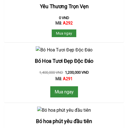
Yêu Thương Trọn Vẹn
0
VND
Mã:
A292
Mua ngay
Bó Hoa Tươi Đẹp Độc Đáo
1,400,000
VND
1,200,000
VND
Mã:
A291
Mua ngay
Bó hoa phút yêu đầu tiên