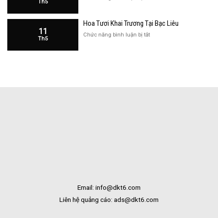
Th5
Hàng
Hoa
Tại
Khai
Bạc
Hoa Tươi Khai Trương Tại Bạc Liêu
Trương
Liêu
11
Cửa
ở
Chức năng bình luận bị tắt
Th5
Hàng
Hoa
Tại
Tươi
Bắc
Khai
Kạn
Trương
Tại
Bạc
Liêu
Email: info@dkt6.com
Liên hệ quảng cáo: ads@dkt6.com