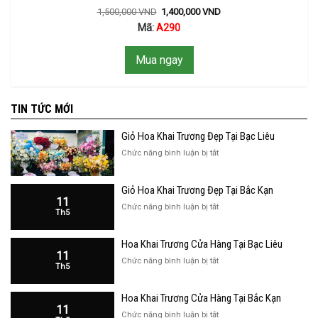
1,500,000
VND
1,400,000
VND
Mã:
A290
Mua ngay
TIN TỨC MỚI
Giỏ Hoa Khai Trương Đẹp Tại Bạc Liêu
ở
Chức năng bình luận bị tắt
Giỏ
Hoa
Giỏ Hoa Khai Trương Đẹp Tại Bắc Kạn
Khai
11
Trương
ở
Chức năng bình luận bị tắt
Th5
Đẹp
Giỏ
Tại
Hoa
Bạc
Hoa Khai Trương Cửa Hàng Tại Bạc Liêu
Khai
Liêu
11
Trương
ở
Chức năng bình luận bị tắt
Th5
Đẹp
Hoa
Tại
Khai
Bắc
Hoa Khai Trương Cửa Hàng Tại Bắc Kạn
Trương
Kạn
11
Cửa
ở
Chức năng bình luận bị tắt