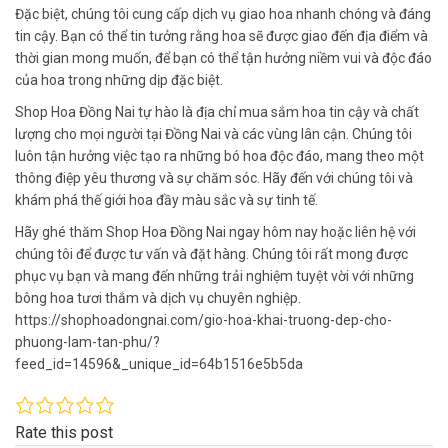
Đặc biệt, chúng tôi cung cấp dịch vụ giao hoa nhanh chóng và đáng
tin cậy. Bạn có thể tin tưởng rằng hoa sẽ được giao đến địa điểm và
thời gian mong muốn, để bạn có thể tận hưởng niềm vui và độc đáo
của hoa trong những dịp đặc biệt.
Shop Hoa Đồng Nai tự hào là địa chỉ mua sắm hoa tin cậy và chất
lượng cho mọi người tại Đồng Nai và các vùng lân cận. Chúng tôi
luôn tận hưởng việc tạo ra những bó hoa độc đáo, mang theo một
thông điệp yêu thương và sự chăm sóc. Hãy đến với chúng tôi và
khám phá thế giới hoa đầy màu sắc và sự tinh tế.
Hãy ghé thăm Shop Hoa Đồng Nai ngay hôm nay hoặc liên hệ với
chúng tôi để được tư vấn và đặt hàng. Chúng tôi rất mong được
phục vụ bạn và mang đến những trải nghiệm tuyệt vời với những
bông hoa tươi thắm và dịch vụ chuyên nghiệp.
https://shophoadongnai.com/gio-hoa-khai-truong-dep-cho-
phuong-lam-tan-phu/?
feed_id=14596&_unique_id=64b1516e5b5da
Rate this post