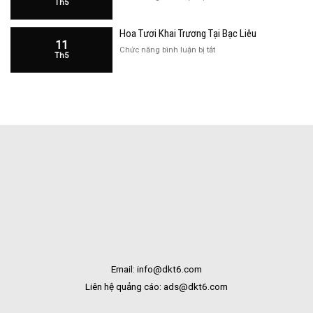
Th5
Hàng
Hoa
Tại
Khai
Bạc
Hoa Tươi Khai Trương Tại Bạc Liêu
Trương
Liêu
11
Cửa
ở
Chức năng bình luận bị tắt
Th5
Hàng
Hoa
Tại
Tươi
Bắc
Khai
Kạn
Trương
Tại
Bạc
Liêu
Email: info@dkt6.com
Liên hệ quảng cáo: ads@dkt6.com