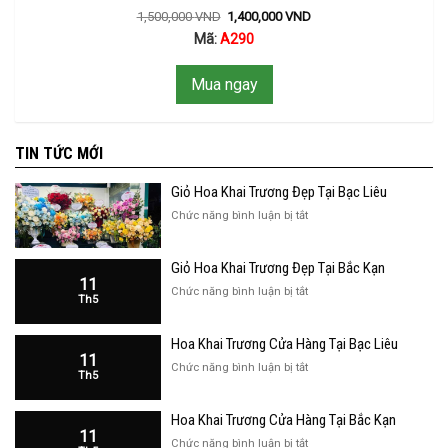
1,500,000
VND
1,400,000
VND
Mã:
A290
Mua ngay
TIN TỨC MỚI
Giỏ Hoa Khai Trương Đẹp Tại Bạc Liêu
ở
Chức năng bình luận bị tắt
Giỏ
Hoa
Giỏ Hoa Khai Trương Đẹp Tại Bắc Kạn
Khai
11
Trương
ở
Chức năng bình luận bị tắt
Th5
Đẹp
Giỏ
Tại
Hoa
Bạc
Hoa Khai Trương Cửa Hàng Tại Bạc Liêu
Khai
Liêu
11
Trương
ở
Chức năng bình luận bị tắt
Th5
Đẹp
Hoa
Tại
Khai
Bắc
Hoa Khai Trương Cửa Hàng Tại Bắc Kạn
Trương
Kạn
11
Cửa
ở
Chức năng bình luận bị tắt