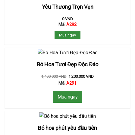
Yêu Thương Trọn Vẹn
0
VND
Mã:
A292
Mua ngay
Bó Hoa Tươi Đẹp Độc Đáo
1,400,000
VND
1,200,000
VND
Mã:
A291
Mua ngay
Bó hoa phút yêu đầu tiên