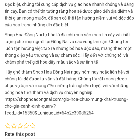
Đặc biệt, chúng tôi cung cấp dịch vụ giao hoa nhanh chóng và đáng
tin cậy. Bạn có thể tin tưởng rằng hoa sẽ được giao đến địa điểm và
thời gian mong muốn, để bạn có thể tận hưởng niềm vui và độc đáo
của hoa trong những dịp đặc biệt.
Shop Hoa Đồng Nai tự hào là địa chỉ mua sắm hoa tin cậy và chất
lượng cho mọi người tại Đồng Nai và các vùng lân cận. Chúng tôi
luôn tận hưởng việc tạo ra những bó hoa độc đáo, mang theo một
thông điệp yêu thương và sự chăm sóc. Hãy đến với chúng tôi và
khám phá thế giới hoa đầy màu sắc và sự tinh tế.
Hãy ghé thăm Shop Hoa Đồng Nai ngay hôm nay hoặc liên hệ với
chúng tôi để được tư vấn và đặt hàng. Chúng tôi rất mong được
phục vụ bạn và mang đến những trải nghiệm tuyệt vời với những
bông hoa tươi thắm và dịch vụ chuyên nghiệp.
https://shophoadongnai.com/gio-hoa-chuc-mung-khai-truong-
cho-gia-canh-dinh-quan/?
feed_id=15350&_unique_id=64b2c390d6264
Rate this post