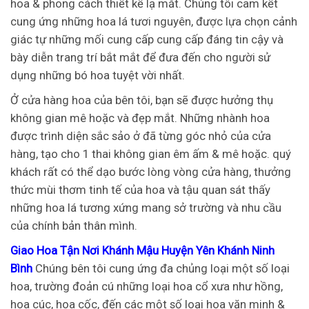
hoa & phong cách thiết kế lạ mắt. Chúng tôi cam kết
cung ứng những hoa lá tươi nguyên, được lựa chọn cảnh
giác tự những mối cung cấp cung cấp đáng tin cậy và
bày diễn trang trí bắt mắt để đưa đến cho người sử
dụng những bó hoa tuyệt vời nhất.
Ở cửa hàng hoa của bên tôi, bạn sẽ được hưởng thụ
không gian mê hoặc và đẹp mắt. Những nhành hoa
được trình diện sắc sảo ở đã từng góc nhỏ của cửa
hàng, tạo cho 1 thai không gian êm ấm & mê hoặc. quý
khách rất có thể dạo bước lòng vòng cửa hàng, thưởng
thức mùi thơm tinh tế của hoa và tậu quan sát thấy
những hoa lá tương xứng mang sở trường và nhu cầu
của chính bản thân mình.
Giao Hoa Tận Nơi Khánh Mậu Huyện Yên Khánh Ninh
Bình
Chúng bên tôi cung ứng đa chủng loại một số loại
hoa, trường đoản cú những loại hoa cổ xưa như hồng,
hoa cúc, hoa cốc, đến các một số loại hoa văn minh &