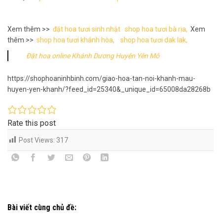
Xem thêm >>
đặt hoa tươi sinh nhật
shop hoa tươi bà rịa,
Xem
thêm >>
shop hoa tươi khánh hòa,
shop hoa tươi dak lak,
Đặt hoa online Khánh Dương Huyện Yên Mô
https://shophoaninhbinh.com/giao-hoa-tan-noi-khanh-mau-
huyen-yen-khanh/?feed_id=25340&_unique_id=65008da28268b
Rate this post
Post Views:
317
Bài viết cùng chủ đề: