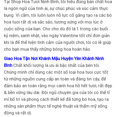
Tại Shop Hoa Tươi Ninh Bình, tôi hiểu đúng bản chất hoa
là ngôn ngữ của tình ái, sự chúc phúc và xúc cảm thực
bụng. Vì cầm, tôi luôn luôn nỗ lực cố gắng tạo ra các bó
hoa tuoi rất dị và sắc sảo, tương xứng với mọi lúc ở
cuộc sống của bạn. Cho cho dù đó là 1 trong các buổi
kỷ niệm, sanh nhật, vào ngày Valentine tốt chỉ đơn giản
khi là để thể hiện tình cảm của người chơi, tôi có lẽ giúp
cho bạn mua thấy những bông hoa hoàn hảo.
Giao Hoa Tận Nơi Khánh Mậu Huyện Yên Khánh Ninh
Bình
Chất khối lượng là ưu ái bậc nhất của bên tôi.
Chúng mình chỉ dùng các một số loại hoa tuoi cực tốt
từ những nguồn cung cấp an toàn và đáng tin cậy, để
đảm bảo an toàn rằng mọi cành hoa hồ hết tươi, rất đẹp
& bền vững lâu dài. Đội ngũ chuyên gia của tôi có thể tỉ
mỉ bố trí và phong cách thiết kế đã từng bó hoa, tạo ra
những sản phẩm thực tế nghệ thuật và thẩm mỹ sống
động và rất dị.