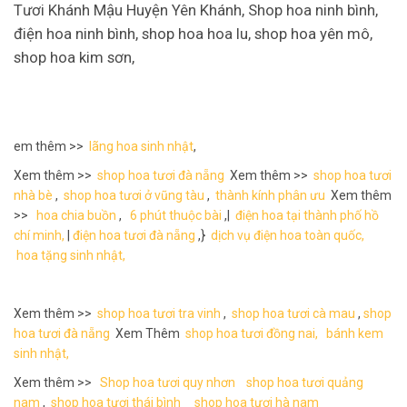
Tươi Khánh Mậu Huyện Yên Khánh, Shop hoa ninh bình,
điện hoa ninh bình, shop hoa hoa lu, shop hoa yên mô,
shop hoa kim sơn,
em thêm >>
lãng hoa sinh nhật
,
Xem thêm >>
shop hoa tươi đà nẵng
Xem thêm >>
shop hoa tươi
nhà bè
,
shop hoa tươi ở vũng tàu
,
thành kính phân ưu
Xem thêm
>>
hoa chia buồn
,
6 phút thuộc bài
,|
điện hoa tại thành phố hồ
chí minh,
|
điện hoa tươi đà nẵng
,}
dịch vụ điện hoa toàn quốc,
hoa tặng sinh nhật,
Xem thêm >>
shop hoa tươi tra vinh
,
shop hoa tươi cà mau
,
shop
hoa tươi đà nẵng
Xem Thêm
shop hoa tươi đồng nai,
bánh kem
sinh nhật,
Xem thêm >>
Shop hoa tươi quy nhơn
shop hoa tươi quảng
nam
,
shop hoa tươi thái bình
shop hoa tươi hà nam