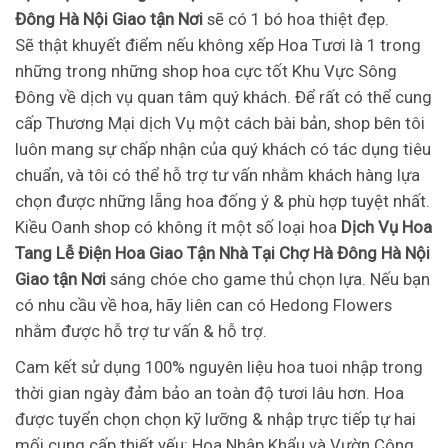
Đông Hà Nội Giao tận Nơi
sẽ có 1 bó hoa thiệt đẹp.
Sẽ thật khuyết điểm nếu không xếp Hoa Tươi là 1 trong
những trong những shop hoa cực tốt Khu Vực Sông
Đông về dịch vụ quan tâm quý khách. Để rất có thể cung
cấp Thương Mại dịch Vụ một cách bài bản, shop bên tôi
luôn mang sự chấp nhận của quý khách có tác dụng tiêu
chuẩn, và tôi có thể hỗ trợ tư vấn nhằm khách hàng lựa
chọn được những lẵng hoa đống ý & phù hợp tuyệt nhất.
Kiều Oanh shop có không ít một số loại hoa
Dịch Vụ Hoa
Tang Lễ Điện Hoa Giao Tận Nhà Tại Chợ Hà Đông Hà Nội
Giao tận Nơi
sáng chóe cho game thủ chọn lựa. Nếu bạn
có nhu cầu về hoa, hãy liên can có Hedong Flowers
nhằm được hỗ trợ tư vấn & hỗ trợ.
Cam kết sử dụng 100% nguyên liệu hoa tuoi nhập trong
thời gian ngày đảm bảo an toàn độ tươi lâu hơn. Hoa
được tuyển chọn chọn kỹ lưỡng & nhập trực tiếp tự hai
mối cung cấp thiết yếu: Hoa Nhập Khẩu và Vườn Công