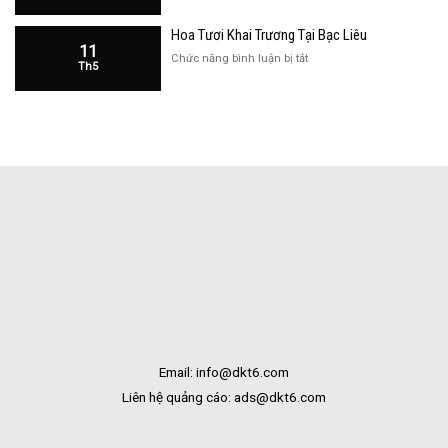
Tại
Khai
Bạc
Hoa Tươi Khai Trương Tại Bạc Liêu
Trương
Liêu
11
Cửa
ở
Chức năng bình luận bị tắt
Th5
Hàng
Hoa
Tại
Tươi
Bắc
Khai
Kạn
Trương
Tại
Bạc
Liêu
Email: info@dkt6.com
Liên hệ quảng cáo: ads@dkt6.com