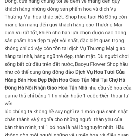
Đông, cửa hàng chúng tôi sẽ đem về mang đến quý
khách hàng những dòng sản phẩm hoa và dịch Vụ
Thương Mại hoa khác biệt. Shop hoa tuoi Hà Đông còn
mang lại mang đến quý khách hàng các Thương Mại
dịch Vụ rất tốt, khiến cho bạn lựa chọn được các dòng
sản phẩm hoa đẹp tuyệt vời nhất, đặc biệt quan trọng
không chỉ có vậy còn tồn tại dịch Vụ Thương Mại giao
hàng tại nhà, hàng ngũ trẻ đẹp, thân mật. Dù người chơi
sống bất cứ đâu trên đất nước, Baoyu Flower Shop hầu
như có thể cung ứng đông đảo
Dịch Vụ Hoa Tươi Của
Hàng Bán Hoa Đẹp Điện Hoa Giao Tận Nhà Tại Chợ Hà
Đông Hà Nội Nhận Giao Hoa Tận Nhà
nhu cầu về hoa của
game thủ chỉ bằng 1 tin nhắn hoặc 1 cuộc Điện thoại tư
vấn.
lúc chúng ta không hề suy nghĩ ra 1 món quà sanh nhật
chân thành và ý nghĩa cho những người thân yêu của
bản thân mình, thì 1 bó hoa là hài lòng tuyệt nhất. Hầu
không còn mỗi người những yêu mến hoa, và điều quan