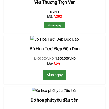
Yêu Thương Trọn Vẹn
0
VND
Mã:
A292
Mua ngay
Bó Hoa Tươi Đẹp Độc Đáo
1,400,000
VND
1,200,000
VND
Mã:
A291
Mua ngay
Bó hoa phút yêu đầu tiên