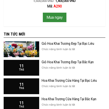
1,500,000
VND
1,400,000
VND
Mã:
A290
Mua ngay
TIN TỨC MỚI
Giỏ Hoa Khai Trương Đẹp Tại Bạc Liêu
ở
Chức năng bình luận bị tắt
Giỏ
Hoa
Giỏ Hoa Khai Trương Đẹp Tại Bắc Kạn
Khai
11
Trương
ở
Chức năng bình luận bị tắt
Th5
Đẹp
Giỏ
Tại
Hoa
Bạc
Hoa Khai Trương Cửa Hàng Tại Bạc Liêu
Khai
Liêu
11
Trương
ở
Chức năng bình luận bị tắt
Th5
Đẹp
Hoa
Tại
Khai
Bắc
Hoa Khai Trương Cửa Hàng Tại Bắc Kạn
Trương
Kạn
11
Cửa
ở
Chức năng bình luận bị tắt
Th5
Hàng
Hoa