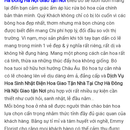
Hà Đông Hà Nội Giao tận Nơi
Điều đó sẽ luôn luôn mang
lại đến bạn cảm giác ấm áp lúc rứa bó hoa của chính
bản thân mình. Quý Khách không chỉ có bị lôi cuốn vì các
bông hoa đẹp nhất, thơm nhưng mà bọn chúng còn
được biết đến mang Chi phí hợp lý, đối đầu so với thị
trường. Vì nạm, mọi sản phẩm khi tới tay bạn dấn có lẽ
mang trong mình 1 vẻ đẹp & ý nghĩa rất riêng, rất dị và
không hề đụng hàng. Mang một phong cách cắn hoa rất
cá tính, thừa xa những thúc đẩy hoa không giống. Bó
hoa tuoi sở hữu hơi hướng Châu Âu. Bó hoa tự căn nhà
có lẽ choàng lên vẻ dịu dàng êm ả, đẳng cấp và
Dịch Vụ
Hoa Sinh Nhật Điện Hoa Giao Tận Nhà Tại Chợ Hà Đông
Hà Nội Giao tận Nơi
phù hợp với rất nhiều sự kiện cần
thiết như cưới hỏi, sanh nhật, lễ đầu năm…
Mỗi bông hoa ở nhà sẽ được người thân chào bán hoa
lựa chọn cẩn trọng nhằm thức tỉnh đầy đủ giác quan của
khách hàng. Bằng sự tỉ mỉ và tâm huyết với nghề, Emmy
Florist cho rằng mọi khách hàng có thể cảm thu được