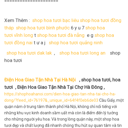
=====================
Xem Thêm :
shop hoa tươi bạc liêu
shop hoa tươi đồng
tháp
shop hoa tươi bình phước
6 y u 7
shop hoa
tươi vĩnh long
t
shop hoa tươi đà nẵng
e g
shop hoa
tươi đồng nai
t ư a j
shop hoa tươi quảng ninh
shop hoa tươi dak lak
,
shop hoa tươi long an
shop
hoa tươi
Điện Hoa Giao Tận Nhà Tại Hà Nội
, shop hoa tươi, hoa
tươi , Điện Hoa Giao Tận Nhà Tại Chợ Hà Đông ,
https://shophoahanoi.com/dien-hoa-giao-tan-nha-tai-cho-ha-
dong/?feed_id=76197&_unique_id=64f4f0eb6de03
Cầu Giấy, một
quận nằm ở trung tâm thành phố Hà Nội, không chỉ nổi tiếng với
những khu vực kinh doanh sầm uất mà còn là điểm đến lý tưởng
cho những người yêu hoa. Và trong lòng quận này, một shop hoa
tươi đẹp và chất lượng đã nhanh chóng thu hút sự quan tâm và tin