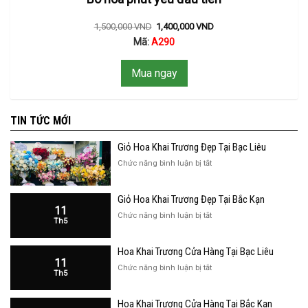
1,500,000
VND
1,400,000
VND
Mã:
A290
Mua ngay
TIN TỨC MỚI
Giỏ Hoa Khai Trương Đẹp Tại Bạc Liêu
ở
Chức năng bình luận bị tắt
Giỏ
Hoa
Giỏ Hoa Khai Trương Đẹp Tại Bắc Kạn
Khai
11
Trương
ở
Chức năng bình luận bị tắt
Th5
Đẹp
Giỏ
Tại
Hoa
Bạc
Hoa Khai Trương Cửa Hàng Tại Bạc Liêu
Khai
Liêu
11
Trương
ở
Chức năng bình luận bị tắt
Th5
Đẹp
Hoa
Tại
Khai
Bắc
Hoa Khai Trương Cửa Hàng Tại Bắc Kạn
Trương