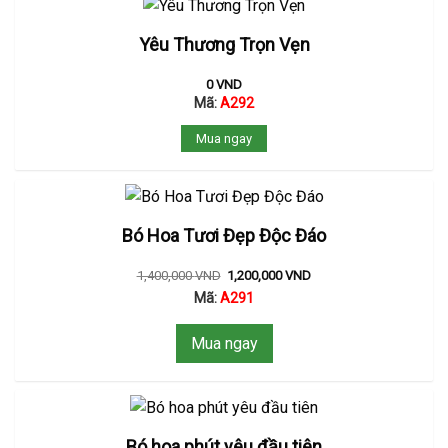
Yêu Thương Trọn Vẹn
0
VND
Mã:
A292
Mua ngay
Bó Hoa Tươi Đẹp Độc Đáo
1,400,000
VND
1,200,000
VND
Mã:
A291
Mua ngay
Bó hoa phút yêu đầu tiên