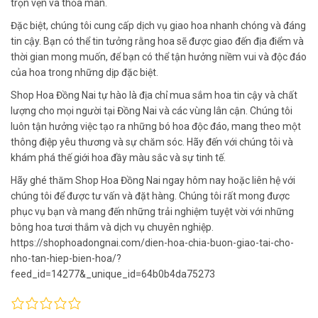
trọn vẹn và thỏa mãn.
Đặc biệt, chúng tôi cung cấp dịch vụ giao hoa nhanh chóng và đáng
tin cậy. Bạn có thể tin tưởng rằng hoa sẽ được giao đến địa điểm và
thời gian mong muốn, để bạn có thể tận hưởng niềm vui và độc đáo
của hoa trong những dịp đặc biệt.
Shop Hoa Đồng Nai tự hào là địa chỉ mua sắm hoa tin cậy và chất
lượng cho mọi người tại Đồng Nai và các vùng lân cận. Chúng tôi
luôn tận hưởng việc tạo ra những bó hoa độc đáo, mang theo một
thông điệp yêu thương và sự chăm sóc. Hãy đến với chúng tôi và
khám phá thế giới hoa đầy màu sắc và sự tinh tế.
Hãy ghé thăm Shop Hoa Đồng Nai ngay hôm nay hoặc liên hệ với
chúng tôi để được tư vấn và đặt hàng. Chúng tôi rất mong được
phục vụ bạn và mang đến những trải nghiệm tuyệt vời với những
bông hoa tươi thắm và dịch vụ chuyên nghiệp.
https://shophoadongnai.com/dien-hoa-chia-buon-giao-tai-cho-
nho-tan-hiep-bien-hoa/?
feed_id=14277&_unique_id=64b0b4da75273