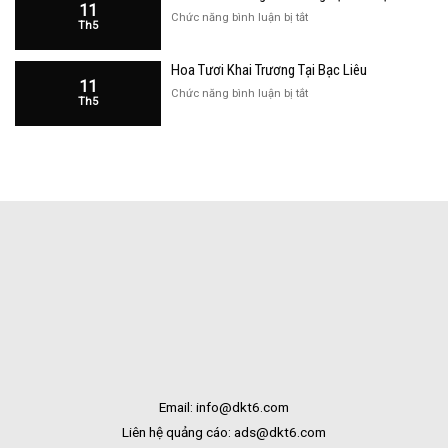
Kạn
11
Cửa
ở
Chức năng bình luận bị tắt
Th5
Hàng
Hoa
Tại
Khai
Bạc
Hoa Tươi Khai Trương Tại Bạc Liêu
Trương
Liêu
11
Cửa
ở
Chức năng bình luận bị tắt
Th5
Hàng
Hoa
Tại
Tươi
Bắc
Khai
Kạn
Trương
Tại
Bạc
Liêu
Email: info@dkt6.com
Liên hệ quảng cáo: ads@dkt6.com