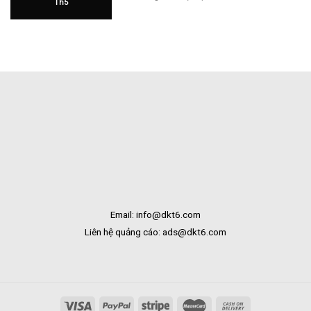
Th5
Hàng
Hoa
Tại
Tươi
Bắc
Khai
Kạn
Trương
Tại
Bạc
Liêu
Email: info@dkt6.com
Liên hệ quảng cáo: ads@dkt6.com