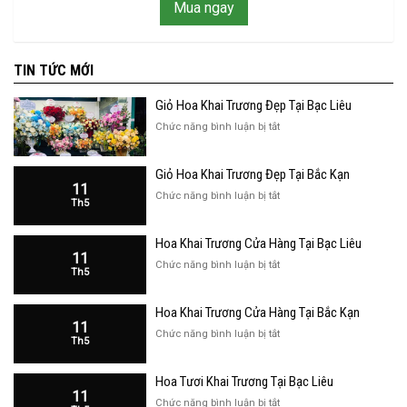
Mua ngay
TIN TỨC MỚI
Giỏ Hoa Khai Trương Đẹp Tại Bạc Liêu
ở
Chức năng bình luận bị tắt
Giỏ
Hoa
Giỏ Hoa Khai Trương Đẹp Tại Bắc Kạn
Khai
11
Trương
ở
Chức năng bình luận bị tắt
Th5
Đẹp
Giỏ
Tại
Hoa
Bạc
Hoa Khai Trương Cửa Hàng Tại Bạc Liêu
Khai
Liêu
11
Trương
ở
Chức năng bình luận bị tắt
Th5
Đẹp
Hoa
Tại
Khai
Bắc
Hoa Khai Trương Cửa Hàng Tại Bắc Kạn
Trương
Kạn
11
Cửa
ở
Chức năng bình luận bị tắt
Th5
Hàng
Hoa
Tại
Khai
Bạc
Hoa Tươi Khai Trương Tại Bạc Liêu
Trương
Liêu
11
Cửa
ở
Chức năng bình luận bị tắt