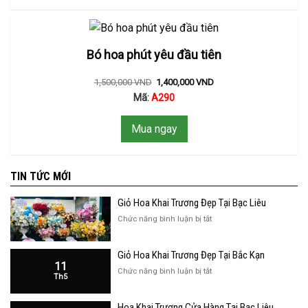
Bó hoa phút yêu đầu tiên
1,500,000
VND
1,400,000
VND
Mã:
A290
Mua ngay
TIN TỨC MỚI
Giỏ Hoa Khai Trương Đẹp Tại Bạc Liêu
ở
Chức năng bình luận bị tắt
Giỏ
Hoa
Giỏ Hoa Khai Trương Đẹp Tại Bắc Kạn
Khai
11
Trương
ở
Chức năng bình luận bị tắt
Th5
Đẹp
Giỏ
Tại
Hoa
Bạc
Hoa Khai Trương Cửa Hàng Tại Bạc Liêu
Khai