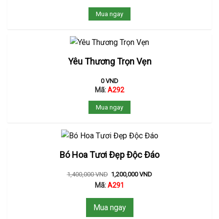
Mua ngay
Yêu Thương Trọn Vẹn
0
VND
Mã:
A292
Mua ngay
Bó Hoa Tươi Đẹp Độc Đáo
1,400,000
VND
1,200,000
VND
Mã:
A291
Mua ngay