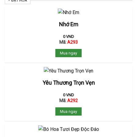
ĐẶT HOA
Nhớ Em
0
VND
Mã:
A293
Mua ngay
Yêu Thương Trọn Vẹn
0
VND
Mã:
A292
Mua ngay