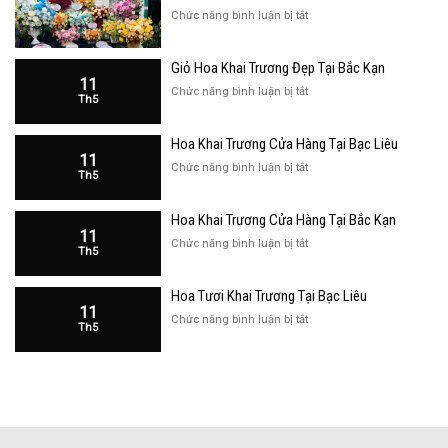
ở
Chức năng bình luận bị tắt
Giỏ
Hoa
Giỏ Hoa Khai Trương Đẹp Tại Bắc Kạn
Khai
11
Trương
ở
Chức năng bình luận bị tắt
Th5
Đẹp
Giỏ
Tại
Hoa
Bạc
Hoa Khai Trương Cửa Hàng Tại Bạc Liêu
Khai
Liêu
11
Trương
ở
Chức năng bình luận bị tắt
Th5
Đẹp
Hoa
Tại
Khai
Bắc
Hoa Khai Trương Cửa Hàng Tại Bắc Kạn
Trương
Kạn
11
Cửa
ở
Chức năng bình luận bị tắt
Th5
Hàng
Hoa
Tại
Khai
Bạc
Hoa Tươi Khai Trương Tại Bạc Liêu
Trương
Liêu
11
Cửa
ở
Chức năng bình luận bị tắt
Th5
Hàng
Hoa
Tại
Tươi
Bắc
Khai
Kạn
Trương
Tại
Bạc
Liêu