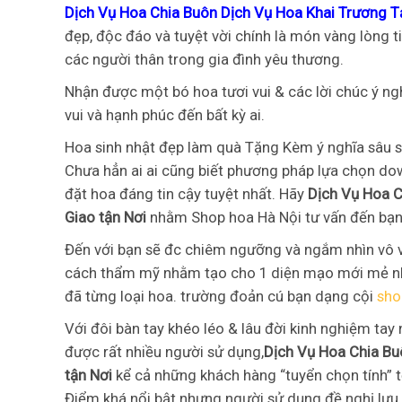
Dịch Vụ Hoa Chia Buôn Dịch Vụ Hoa Khai Trương T
đẹp, độc đáo và tuyệt vời chính là món vàng lòng 
các người thân trong gia đình yêu thương.
Nhận được một bó hoa tươi vui & các lời chúc ý ngh
vui và hạnh phúc đến bất kỳ ai.
Hoa sinh nhật đẹp làm quà Tặng Kèm ý nghĩa sâu 
Chưa hẳn ai ai cũng biết phương pháp lựa chọn do
đặt hoa đáng tin cậy tuyệt nhất. Hãy
Dịch Vụ Hoa C
Giao tận Nơi
nhằm Shop hoa Hà Nội tư vấn đến bạn
Đến với bạn sẽ đc chiêm ngưỡng và ngắm nhìn vô v
cách thẩm mỹ nhằm tạo cho 1 diện mạo mới mẻ nh
đã từng loại hoa. trường đoản cú bạn dạng cội
sho
Với đôi bàn tay khéo léo & lâu đời kinh nghiệm tay
được rất nhiều người sử dụng,
Dịch Vụ Hoa Chia Bu
tận Nơi
kể cả những khách hàng “tuyển chọn tính” t
Điểm khá nổi bật nhưng người sử dụng đề nghị lưu 