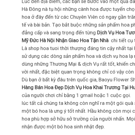
Lúc đến địa điểm, các bạn sẽ bước vào một quả đât
Hà Đông nà tụ hội những cành hoa được tuyển chọn
hoa ở đây đến từ các Chuyên Viên có ngay gần trăn
tế và bài bản. Tạo bắt buộc những sản phẩm hoa ph
đẳng cấp và sang trọng đến từng
Dịch Vụ Hoa Tươ
Mỹ Đức Hà Nội Nhận Giao Hoa Tận Nhà
chi tiết cụ
Là shop hoa tuoi thời thượng đáng tin cậy nhất tạ
sử dụng các dòng sản phẩm hoa và dịch vụ hoa lạ 
dùng những Thương Mại & dịch Vụ rất tốt, khiến 
vời nhất, đặc biệt quan trọng không chỉ có vậy còn t
Dù bạn ở bất kỳ đâu trên quốc gia, Baoyu Flower S
Hàng Bán Hoa Đẹp Dịch Vụ Hoa Khai Trương Tại H
của người chơi chỉ bằng 1 gmail hoặc 1 cuộc gọi.
lúc tất cả chúng ta không còn nghĩ ra một gói quà 
một bó hoa là ưng ý tốt nhất. Hầu không còn mọi c
hoa phù hợp sở hữu sở trường của người nhấn. Mọi
nhận được một bó hoa sinh nhật đẹp.