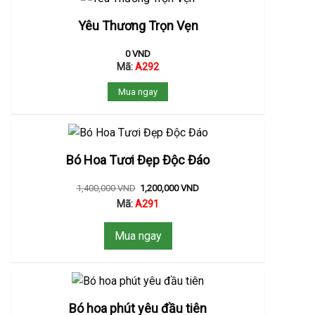
Yêu Thương Trọn Vẹn
0
VND
Mã:
A292
Mua ngay
Bó Hoa Tươi Đẹp Độc Đáo
1,400,000
VND
1,200,000
VND
Mã:
A291
Mua ngay
Bó hoa phút yêu đầu tiên