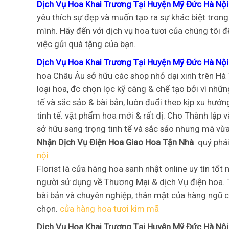
Dịch Vụ Hoa Khai Trương Tại Huyện Mỹ Đức Hà Nộ
yêu thích sự đẹp và muốn tạo ra sự khác biệt trong
mình. Hãy đến với dịch vụ hoa tươi của chúng tôi đ
việc gửi quà tặng của bạn.
Dịch Vụ Hoa Khai Trương Tại Huyện Mỹ Đức Hà Nội
hoa Châu Âu sở hữu các shop nhỏ dại xinh trên Hà
loại hoa, đc chọn lọc kỹ càng & chế tạo bởi vì nhữ
tế và sắc sảo & bài bản, luôn đuổi theo kịp xu hư
tinh tế. vật phẩm hoa mới & rất dị. Cho Thành l
sở hữu sang trọng tinh tế và sắc sảo nhưng mà vừ
Nhận Dịch Vụ Điện Hoa Giao Hoa Tận Nhà
quý phái,
nội
Florist là cửa hàng hoa sanh nhật online uy tín t
người sử dụng về Thương Mại & dịch Vụ điện hoa. 
bài bản và chuyên nghiệp, thân mật của hàng ngũ c
chọn.
cửa hàng hoa tươi kim mã
Dịch Vụ Hoa Khai Trương Tại Huyện Mỹ Đức Hà Nộ