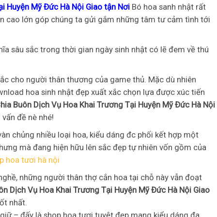
ại Huyện Mỹ Đức Hà Nội Giao tận Nơi
Bó hoa sanh nhật rất
tin cao lớn góp chúng ta gửi gắm những tâm tư cảm tình tới
ĩa sâu sắc trong thời gian ngày sinh nhật có lẽ đem về thú
sắc cho người thân thương của game thủ. Mặc dù nhiên
wnload hoa sinh nhật đẹp xuất xắc chọn lựa được xúc tiến
hia Buôn Dịch Vụ Hoa Khai Trương Tại Huyện Mỹ Đức Hà Nội
 vấn đề nè nhé!
àn chủng nhiều loại hoa, kiểu dáng đc phối kết hợp một
ưng mà đang hiện hữu lên sắc đẹp tự nhiên vốn gồm của
p hoa tươi hà nội
 nghề, những người thân thợ cắn hoa tại chỗ này vẫn đoạt
ôn Dịch Vụ Hoa Khai Trương Tại Huyện Mỹ Đức Hà Nội Giao
ốt nhất.
giữ – đấy là shop hoa tươi tuyệt đẹp mang kiểu dáng đa