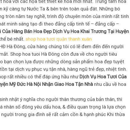
 hoa với các họa tiết thiết kế hoa mới nhất. Trung tâm hoa
 kỹ càng tự Nước Ta & bên trên toàn quả đât. Những bó
g tròn năm tay nghề, trình độ chuyên môn của mình rất tinh
át minh sáng tạo đi theo đẳng cấp tinh tế – đẳng cấp –
i Của Hàng Bán Hoa Đẹp Dịch Vụ Hoa Khai Trương Tại Huyện
 thể bé nhất.
shop hoa tươi quận thanh xuân
i HĐ Hà Đông, cửa hàng chúng tôi có lẽ đem đến đến người
mắt. Shop hoa tuoi Hà Đông còn đưa về cho người tiêu
cho bạn chọn lựa được những dòng sản phẩm hoa đẹp tuyệt
ồn tại dịch vụ phục vụ tận nhà, hàng ngũ trẻ đẹp, nhiệt tình.
hop rất nhiều có thể đáp ứng hầu như
Dịch Vụ Hoa Tươi Của
uyện Mỹ Đức Hà Nội Nhận Giao Hoa Tận Nhà
nhu cầu về hoa
sinh nhật ý nghĩa cho người thân thương của bản thân, thì
á nhân số đông yêu dấu hoa, & điều quan trọng là lựa chọn
 người trong gia đình sẽ rất cảm cồn & hạnh phúc Khi thừa