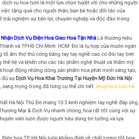
i
dịch vụ hoa tươi là một lựa chọn tuyệt vời cho những người
 việc tặng quà cho người thân, bạn bè hoặc đối tác của
ể trải nghiệm sự tiện lợi, chuyên nghiệp và độc đáo trong
 Nhận Dịch Vụ Điện Hoa Giao Hoa Tận Nhà
Là thương hiệu
 Thành và TP.Hồ Chí Minh. HCM. Đó là tụ hợp của muôn ngàn
ng tổ ấm thợ thủ công bằng tay tay nghề cao có đôi tay tinh
ớng thế hệ và khiến cho các tác phẩm nghệ thuật và thẩm mỹ
ập và hoạt động những dòng sản phẩm hoa phát minh sáng tạo,
a đủ sự
Dịch Vụ Hoa Khai Trương Tại Huyện Mỹ Đức Hà Nội
 sang trọng trong đã từng cụ thể chi tiết.
shop hoa tươi hà
ốt nhất Hà Nội Thủ Đô mang 10 5 kinh nghiệm tay nghề đáp ứng
Thương Mại & Dịch Vụ nhanh chóng, hoa rất tốt cùng với sự
huyên viên luôn được người tiêu dùng tin tưởng và lựa
i
Điện hoa TP. Hà Nội luôn khẳng định về chất lượng tốt hoa