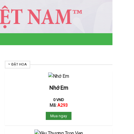
ĐẶT HOA
Nhớ Em
0
VND
Mã:
A293
Mua ngay