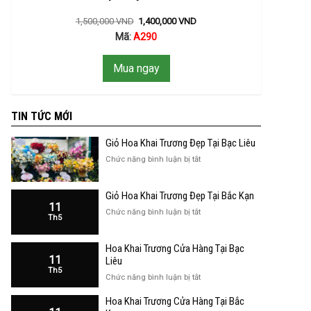
1,500,000
VND
1,400,000
VND
Mã:
A290
Mua ngay
TIN TỨC MỚI
Giỏ Hoa Khai Trương Đẹp Tại Bạc Liêu
ở
Chức năng bình luận bị tắt
Giỏ
Hoa
Giỏ Hoa Khai Trương Đẹp Tại Bắc Kạn
Khai
11
Trương
ở
Chức năng bình luận bị tắt
Th5
Đẹp
Giỏ
Tại
Hoa
Bạc
Hoa Khai Trương Cửa Hàng Tại Bạc
Khai
Liêu
11
Trương
Liêu
Th5
Đẹp
ở
Chức năng bình luận bị tắt
Tại
Hoa
Bắc
Hoa Khai Trương Cửa Hàng Tại Bắc
Khai
Kạn