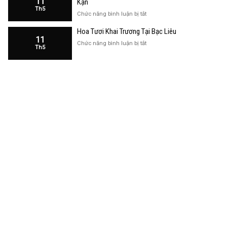
11
Kạn
Trương
Th5
Cửa
ở
Chức năng bình luận bị tắt
Hàng
Hoa
Tại
Hoa Tươi Khai Trương Tại Bạc Liêu
Khai
Bạc
11
Trương
ở
Chức năng bình luận bị tắt
Liêu
Th5
Cửa
Hoa
Hàng
Tươi
Tại
Khai
Bắc
Trương
Kạn
Tại
Bạc
Liêu