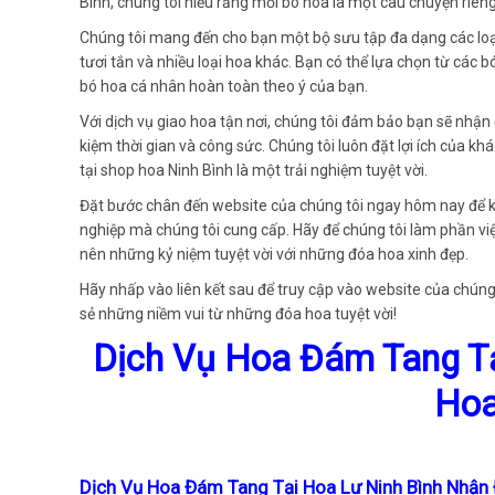
Bình, chúng tôi hiểu rằng mỗi bó hoa là một câu chuyện riêng
Chúng tôi mang đến cho bạn một bộ sưu tập đa dạng các loại
tươi tắn và nhiều loại hoa khác. Bạn có thể lựa chọn từ các 
bó hoa cá nhân hoàn toàn theo ý của bạn.
Với dịch vụ giao hoa tận nơi, chúng tôi đảm bảo bạn sẽ nhận
kiệm thời gian và công sức. Chúng tôi luôn đặt lợi ích của
tại shop hoa Ninh Bình là một trải nghiệm tuyệt vời.
Đặt bước chân đến website của chúng tôi ngay hôm nay để 
nghiệp mà chúng tôi cung cấp. Hãy để chúng tôi làm phần v
nên những kỷ niệm tuyệt vời với những đóa hoa xinh đẹp.
Hãy nhấp vào liên kết sau để truy cập vào website của chúng 
sẻ những niềm vui từ những đóa hoa tuyệt vời!
Dịch Vụ Hoa Đám Tang Tạ
Hoa
Dịch Vụ Hoa Đám Tang Tại Hoa Lư Ninh Bình Nhận 