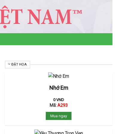
ĐẶT HOA
Nhớ Em
0
VND
Mã:
A293
Mua ngay