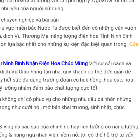
loại hoa chất lượng với Chi phí hợp lý. Ngoài ra tôi tất cả
t nhu yếu của người sử dụng.
chuyên nghiệp và bài bản
 khu vực miền bắc Nước Ta được biết đến có những căn vườn
à, dịch Vụ Thương Mại năng lượng điện hoa Tỉnh Ninh Bình
họn lựa bậc nhất cho những sự kiện đặc biệt quan trọng.
Cửa
ư Ninh Bình Nhận Điện Hoa Chúc Mừng
Với sự cải cách và
 dịch Vụ Giao hàng tận nhà, quý khách có thể đơn giản dễ
ây hết sức đa dạng trường đoản cú huê hồng, hoa cúc, hoa
 kỹ lưỡng nhằm đảm bảo chất lượng cực tốt.
h không chỉ có phục vụ cho những nhu cầu cá nhân nhưng
ọng như cưới hỏi, mở bán khai trương, sinh nhật, chúc
& ý nghĩa sâu sắc của chính nó hãy liên tưởng có năng lượng
ếng & hàng ngũ nhân viên niềm nở, tôi có thể hỗ trợ tư vấn