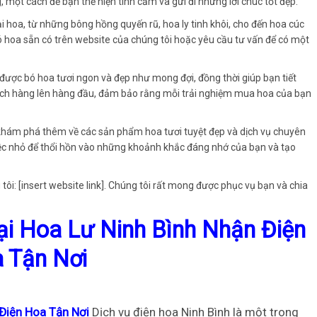
, một cách để bạn thể hiện tình cảm và gửi đi những lời chúc tốt đẹp.
 hoa, từ những bông hồng quyến rũ, hoa ly tinh khôi, cho đến hoa cúc
bó hoa sẵn có trên website của chúng tôi hoặc yêu cầu tư vấn để có một
 được bó hoa tươi ngon và đẹp như mong đợi, đồng thời giúp bạn tiết
 khách hàng lên hàng đầu, đảm bảo rằng mỗi trải nghiệm mua hoa của bạn
khám phá thêm về các sản phẩm hoa tươi tuyệt đẹp và dịch vụ chuyên
iệc nhỏ để thổi hồn vào những khoảnh khắc đáng nhớ của bạn và tạo
tôi: [insert website link]. Chúng tôi rất mong được phục vụ bạn và chia
i Hoa Lư Ninh Bình Nhận Điện
 Tận Nơi
Điện Hoa Tận Nơi
Dịch vụ điện hoa Ninh Bình là một trong