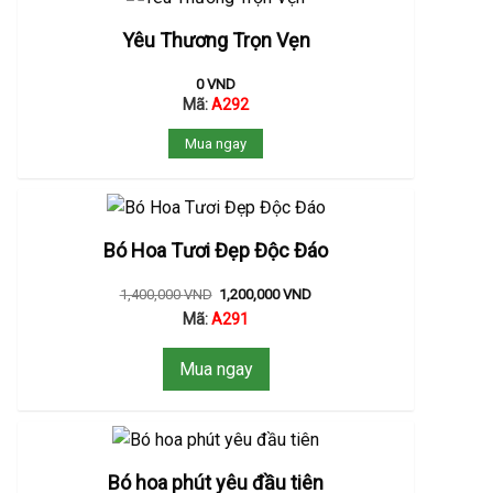
Yêu Thương Trọn Vẹn
0
VND
Mã:
A292
Mua ngay
Bó Hoa Tươi Đẹp Độc Đáo
1,400,000
VND
1,200,000
VND
Mã:
A291
Mua ngay
Bó hoa phút yêu đầu tiên