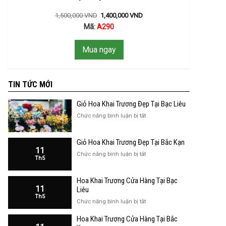
1,500,000
VND
1,400,000
VND
Mã:
A290
Mua ngay
TIN TỨC MỚI
Giỏ Hoa Khai Trương Đẹp Tại Bạc Liêu
ở
Chức năng bình luận bị tắt
Giỏ
Hoa
Giỏ Hoa Khai Trương Đẹp Tại Bắc Kạn
Khai
11
Trương
ở
Chức năng bình luận bị tắt
Th5
Đẹp
Giỏ
Tại
Hoa
Bạc
Hoa Khai Trương Cửa Hàng Tại Bạc
Khai
Liêu
11
Trương
Liêu
Th5
Đẹp
ở
Chức năng bình luận bị tắt
Tại
Hoa
Bắc
Hoa Khai Trương Cửa Hàng Tại Bắc
Khai
Kạn