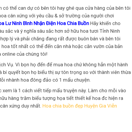
ạn có thể can dự có bên tôi hay ghé qua cửa hàng của bên tôi
hoa cân xứng với yêu cầu & sở trường của người chơi
oa Lư Ninh Bình Nhận Điện Hoa Chia Buồn
Hãy khiến cho
 sắc và ý nghĩa sâu sắc hơn sở hữu hoa tươi Tỉnh Ninh
 hợp lý và phải chăng đang rất được buôn bán và bên tôi
g hoa tốt nhất có thể đến căn nhà hoặc căn vườn của bản
 online của chúng tôi!
ịch Vụ. Vì bọn họ đến để mua hoa chứ không hẳn một hành
 bí quyết bọn họ biểu thị sự tôn trọng so với thành viên thừa
 Mỗi nhành hoa đông đảo có 1 mẩu chuyện.
 xem là 1 cách viết tiếp mẩu truyện này. Làm cho mỗi vào
hữu hàng trăm biểu tượng họa tiết thiết kế hoa đc hiện ra
 cân xứng duy nhất.
Hoa chia buồn đẹp Huyện Gia Viễn