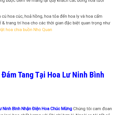
àng buộc đem về mang lại quý khách các bông hoa tươi
 cú hoa cúc, hoả hồng, hoa tỏa đến hoa ly và hoa cẩm
ế & trang trí hoa cho các thời gian đặc biệt quan trọng như
Đặt hoa chia buồn Nho Quan
 Đám Tang Tại Hoa Lư Ninh Bình
ư Ninh Bình Nhận Điện Hoa Chúc Mừng
Chúng tôi cam đoan