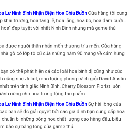
oa Lư Ninh Bình Nhận Điện Hoa Chia Buồn
Cửa hàng tôi cung
p khai trương, hoa tang lễ, hoa lẵng, hoa bó, hoa đám cưới…
ng hoa” đẹp tuyệt vời nhất Ninh Bình nhưng mà game thủ
hoa được người thân nhấn mến thương trìu mến. Cửa hàng
a nhà gỗ có lớp tô cũ của những năm 90 mang về cảm hứng
 bạn có thể phát hiện cả các loài hoa bình dị cũng như cúc
inh cũng như Juliet, mao lương phong cách giỏi David Austin
hất trên tỉnh giấc Ninh Bình, Cherry Blossom Florist luôn
giành riêng cho hoa trong từng tác phẩm.
oa Lư Ninh Bình Nhận Điện Hoa Chia Buồn
Sự hài lòng của
 các bạn sẽ đc giải quyết bởi các gia đình bạn cung cấp hoa
g chuẩn bị những bông hoa chất lượng cao hàng đầu, biểu
ảm bảo sự bằng lòng của game thủ.