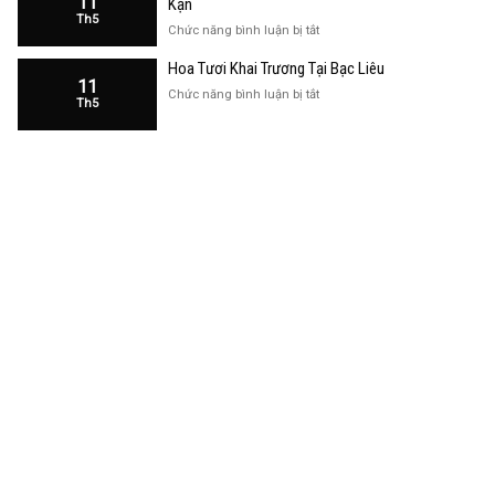
11
Kạn
Trương
Th5
Cửa
ở
Chức năng bình luận bị tắt
Hàng
Hoa
Tại
Hoa Tươi Khai Trương Tại Bạc Liêu
Khai
Bạc
11
Trương
ở
Chức năng bình luận bị tắt
Liêu
Th5
Cửa
Hoa
Hàng
Tươi
Tại
Khai
Bắc
Trương
Kạn
Tại
Bạc
Liêu