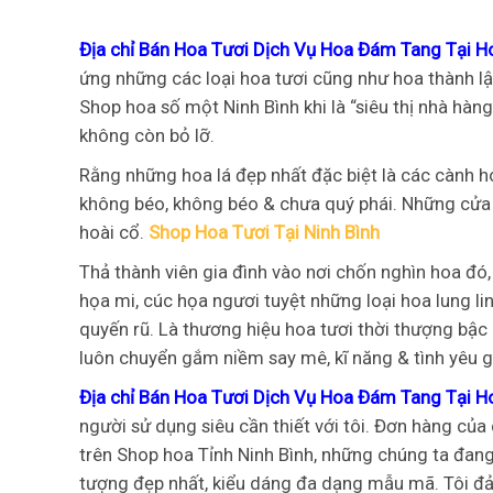
Địa chỉ Bán Hoa Tươi Dịch Vụ Hoa Đám Tang Tại H
ứng những các loại hoa tươi cũng như hoa thành lậ
Shop hoa số một Ninh Bình khi là “siêu thị nhà hà
không còn bỏ lỡ.
Rằng những hoa lá đẹp nhất đặc biệt là các cành 
không béo, không béo & chưa quý phái. Những cử
hoài cổ.
Shop Hoa Tươi Tại Ninh Bình
Thả thành viên gia đình vào nơi chốn nghìn hoa đó,
họa mi, cúc họa ngươi tuyệt những loại hoa lung l
quyến rũ. Là thương hiệu hoa tươi thời thượng bậc n
luôn chuyển gắm niềm say mê, kĩ năng & tình yêu 
Địa chỉ Bán Hoa Tươi Dịch Vụ Hoa Đám Tang Tại H
người sử dụng siêu cần thiết với tôi. Đơn hàng của
trên Shop hoa Tỉnh Ninh Bình, những chúng ta đan
tượng đẹp nhất, kiểu dáng đa dạng mẫu mã. Tôi đ