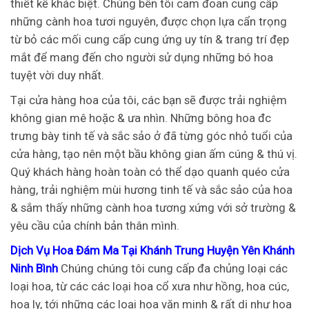
thiết kế khác biệt. Chúng bên tôi cam đoan cung cấp
những cành hoa tươi nguyên, được chọn lựa cẩn trọng
từ bỏ các mối cung cấp cung ứng uy tín & trang trí đẹp
mắt để mang đến cho người sử dụng những bó hoa
tuyệt vời duy nhất.
Tại cửa hàng hoa của tôi, các bạn sẽ được trải nghiệm
không gian mê hoặc & ưa nhìn. Những bông hoa đc
trưng bày tinh tế và sắc sảo ở đã từng góc nhỏ tuổi của
cửa hàng, tạo nên một bầu không gian ấm cúng & thú vị.
Quý khách hàng hoàn toàn có thể dạo quanh quéo cửa
hàng, trải nghiệm mùi hương tinh tế và sắc sảo của hoa
& sắm thấy những cành hoa tương xứng với sở trường &
yêu cầu của chính bản thân mình.
Dịch Vụ Hoa Đám Ma Tại Khánh Trung Huyện Yên Khánh
Ninh Bình
Chúng chúng tôi cung cấp đa chủng loại các
loại hoa, từ các các loại hoa cổ xưa như hồng, hoa cúc,
hoa ly, tới những các loại hoa văn minh & rất dị như hoa