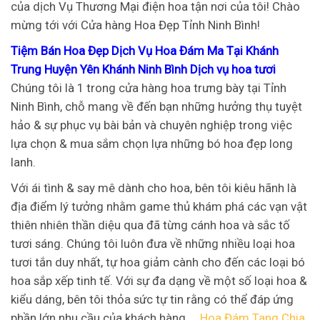
của dịch Vụ Thương Mại điện hoa tận nơi của tôi!
Chào
mừng tới với Cửa hàng Hoa Đẹp Tỉnh Ninh Bình!
Tiệm Bán Hoa Đẹp Dịch Vụ Hoa Đám Ma Tại Khánh
Trung Huyện Yên Khánh Ninh Bình Dịch vụ hoa tươi
Chúng tôi là 1 trong cửa hàng hoa trưng bày tại Tỉnh
Ninh Bình, chỗ mang về đến bạn những hưởng thụ tuyệt
hảo & sự phục vụ bài bản và chuyên nghiệp trong việc
lựa chọn & mua sắm chọn lựa những bó hoa đẹp long
lanh.
Với ái tình & say mê dành cho hoa, bên tôi kiêu hãnh là
địa điểm lý tưởng nhằm game thủ khám phá các vạn vật
thiên nhiên thần diệu qua đã từng cánh hoa và sắc tố
tươi sáng. Chúng tôi luôn đưa về những nhiều loại hoa
tươi tắn duy nhất, tự hoa giảm cành cho đến các loại bó
hoa sắp xếp tinh tế. Với sự đa dạng về một số loại hoa &
kiểu dáng, bên tôi thỏa sức tự tin rằng có thể đáp ứng
phần lớn nhu cầu của khách hàng.
Hoa Đám Tang Chia