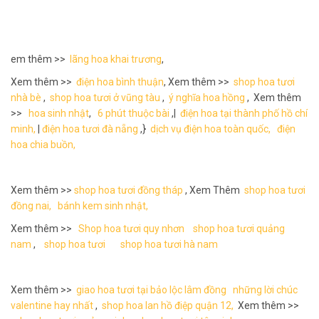
em thêm >>
lãng hoa khai trương
,
Xem thêm >>
điện hoa bình thuận
, Xem thêm >>
shop hoa tươi
nhà bè
,
shop hoa tươi ở vũng tàu
,
ý nghĩa hoa hồng
, Xem thêm
>>
hoa sinh nhật
,
6 phút thuộc bài
,|
điện hoa tại thành phố hồ chí
minh,
|
điện hoa tươi đà nẵng
,}
dịch vụ điện hoa toàn quốc,
điện
hoa chia buồn,
Xem thêm >>
shop hoa tươi đồng tháp
, Xem Thêm
shop hoa tươi
đồng nai,
bánh kem sinh nhật,
Xem thêm >>
Shop hoa tươi quy nhơn
shop hoa tươi quảng
nam
,
shop hoa tươi
shop hoa tươi hà nam
Xem thêm >>
giao hoa tươi tại bảo lộc lâm đồng
những lời chúc
valentine hay nhất
,
shop hoa lan hồ điệp quận 12,
Xem thêm >>