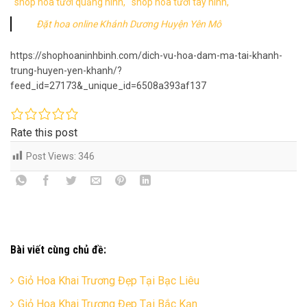
shop hoa tươi quảng ninh,
shop hoa tươi tây ninh,
Đặt hoa online Khánh Dương Huyện Yên Mô
https://shophoaninhbinh.com/dich-vu-hoa-dam-ma-tai-khanh-
trung-huyen-yen-khanh/?
feed_id=27173&_unique_id=6508a393af137
Rate this post
Post Views:
346
Bài viết cùng chủ đề:
Giỏ Hoa Khai Trương Đẹp Tại Bạc Liêu
Giỏ Hoa Khai Trương Đẹp Tại Bắc Kạn