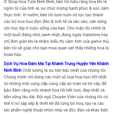
Ở Shop Hoa Tươi Ninh Bình, bên tôi hiểu rằng hoa khi là
ngôn từ của tình ái, sự chúc mừng hạnh phúc & xúc cảm
thực tình. Vì nuốm, bên tôi luôn luôn nỗ lực tạo thành
các bó hoa tuoi độc đáo & tinh tế và sắc sảo, cân xứng
với mọi dịp ở cuộc sống của bạn. Cho mặc dù chính là
một buổi đáng nhớ, sanh nhật, đúng ngày Valentine hay
chỉ đơn giản khi là nhằm biểu thị cảm tình của game thủ,
bên tôi sẽ giúp cho bạn mua quan sát thấy những hoa lá
hoàn hảo.
Dịch Vụ Hoa Đám Ma Tại Khánh Trung Huyện Yên Khánh
Ninh Bình
Chất lượng là ưu tiên bậc nhất của chúng tôi.
Chúng mình chỉ dùng các một số loại hoa tuoi tốt nhất
từ những mối cung cấp cung cấp an toàn và tin cậy, để
bảo đảm rằng mỗi nhành hoa hồ hết tươi, đẹp nhất và
bền vững lâu dài. Đội ngũ Chuyên Viên của chúng tôi có
thể tỉ mỉ sắp xếp & thiết kế đã từng bó hoa, tạo ra các
tác phẩm nghệ thuật nhộn nhịp và độc đáo và khác biệt.