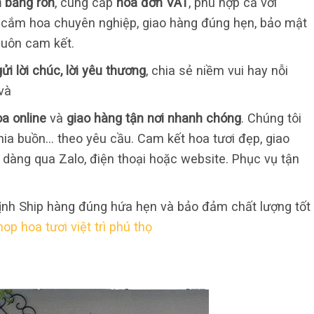
in băng rôn
, cung cấp
hóa đơn VAT
, phù hợp cả với
 cắm hoa chuyên nghiệp, giao hàng đúng hẹn, bảo mật
 luôn cam kết.
ửi lời chúc, lời yêu thương
, chia sẻ niềm vui hay nỗi
và
a online
và
giao hàng tận nơi nhanh chóng
. Chúng tôi
chia buồn… theo yêu cầu. Cam kết hoa tươi đẹp, giao
dễ dàng qua Zalo, điện thoại hoặc website. Phục vụ tận
định Ship hàng đúng hứa hẹn và bảo đảm chất lượng tốt
hop hoa tươi việt trì phú thọ