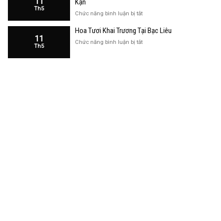
11
Kạn
Trương
Th5
Cửa
ở
Chức năng bình luận bị tắt
Hàng
Hoa
Tại
Hoa Tươi Khai Trương Tại Bạc Liêu
Khai
Bạc
11
Trương
ở
Chức năng bình luận bị tắt
Liêu
Th5
Cửa
Hoa
Hàng
Tươi
Tại
Khai
Bắc
Trương
Kạn
Tại
Bạc
Liêu