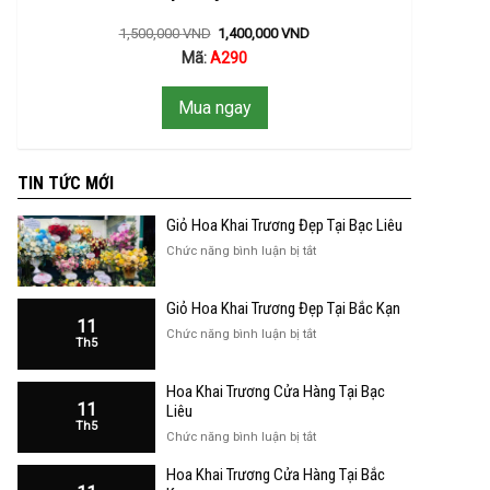
1,500,000
VND
1,400,000
VND
Mã:
A290
Mua ngay
TIN TỨC MỚI
Giỏ Hoa Khai Trương Đẹp Tại Bạc Liêu
ở
Chức năng bình luận bị tắt
Giỏ
Hoa
Giỏ Hoa Khai Trương Đẹp Tại Bắc Kạn
Khai
11
Trương
ở
Chức năng bình luận bị tắt
Th5
Đẹp
Giỏ
Tại
Hoa
Bạc
Hoa Khai Trương Cửa Hàng Tại Bạc
Khai
Liêu
11
Trương
Liêu
Th5
Đẹp
ở
Chức năng bình luận bị tắt
Tại
Hoa
Bắc
Hoa Khai Trương Cửa Hàng Tại Bắc
Khai
Kạn