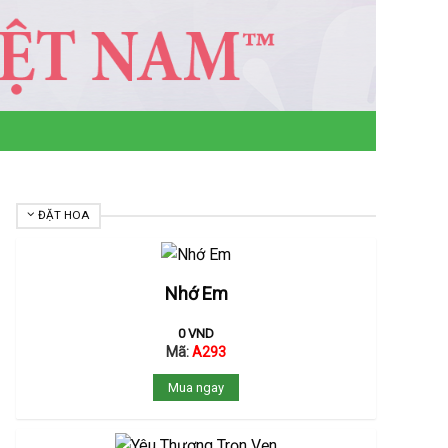
ĐẶT HOA
Nhớ Em
0
VND
Mã:
A293
Mua ngay