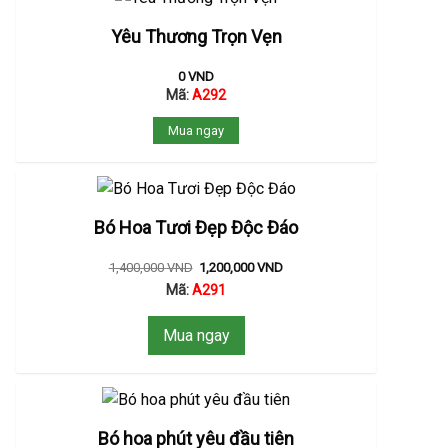
Yêu Thương Trọn Vẹn
0
VND
Mã:
A292
Mua ngay
Bó Hoa Tươi Đẹp Độc Đáo
1,400,000
VND
1,200,000
VND
Mã:
A291
Mua ngay
Bó hoa phút yêu đầu tiên