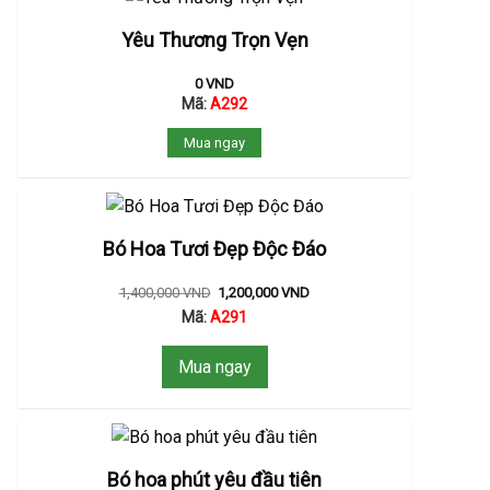
Yêu Thương Trọn Vẹn
0
VND
Mã:
A292
Mua ngay
Bó Hoa Tươi Đẹp Độc Đáo
1,400,000
VND
1,200,000
VND
Mã:
A291
Mua ngay
Bó hoa phút yêu đầu tiên