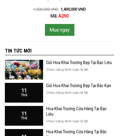
1,500,000
VND
1,400,000
VND
Mã:
A290
Mua ngay
TIN TỨC MỚI
Giỏ Hoa Khai Trương Đẹp Tại Bạc Liêu
ở
Chức năng bình luận bị tắt
Giỏ
Hoa
Giỏ Hoa Khai Trương Đẹp Tại Bắc Kạn
Khai
11
Trương
ở
Chức năng bình luận bị tắt
Th5
Đẹp
Giỏ
Tại
Hoa
Bạc
Hoa Khai Trương Cửa Hàng Tại Bạc
Khai
Liêu
11
Trương
Liêu
Th5
Đẹp
ở
Chức năng bình luận bị tắt
Tại
Hoa
Bắc
Hoa Khai Trương Cửa Hàng Tại Bắc
Khai
Kạn