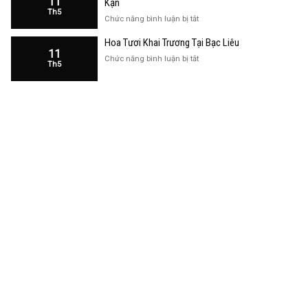
11
Kạn
Trương
Th5
Cửa
ở
Chức năng bình luận bị tắt
Hàng
Hoa
Tại
Hoa Tươi Khai Trương Tại Bạc Liêu
Khai
Bạc
11
Trương
ở
Chức năng bình luận bị tắt
Liêu
Th5
Cửa
Hoa
Hàng
Tươi
Tại
Khai
Bắc
Trương
Kạn
Tại
Bạc
Liêu