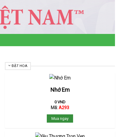
ĐẶT HOA
Nhớ Em
0
VND
Mã:
A293
Mua ngay