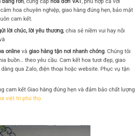
in băng rôn
, cung cấp
hóa đơn VAT
, phù hợp cả với
 cắm hoa chuyên nghiệp, giao hàng đúng hẹn, bảo mật
 luôn cam kết.
ửi lời chúc, lời yêu thương
, chia sẻ niềm vui hay nỗi
và
a online
và
giao hàng tận nơi nhanh chóng
. Chúng tôi
chia buồn… theo yêu cầu. Cam kết hoa tươi đẹp, giao
dễ dàng qua Zalo, điện thoại hoặc website. Phục vụ tận
ng cam kết Giao hàng đúng hẹn và đảm bảo chất lượng
i việt trì phú thọ