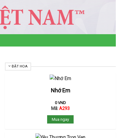
ĐẶT HOA
Nhớ Em
0
VND
Mã:
A293
Mua ngay