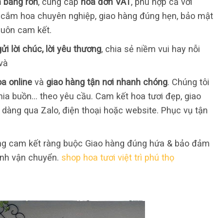
in băng rôn
, cung cấp
hóa đơn VAT
, phù hợp cả với
 cắm hoa chuyên nghiệp, giao hàng đúng hẹn, bảo mật
 luôn cam kết.
ửi lời chúc, lời yêu thương
, chia sẻ niềm vui hay nỗi
và
a online
và
giao hàng tận nơi nhanh chóng
. Chúng tôi
chia buồn… theo yêu cầu. Cam kết hoa tươi đẹp, giao
dễ dàng qua Zalo, điện thoại hoặc website. Phục vụ tận
ũng cam kết ràng buộc Giao hàng đúng hứa & bảo đảm
ình vận chuyển.
shop hoa tươi việt trì phú thọ