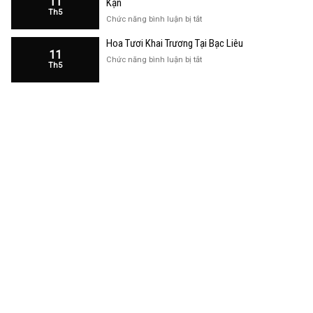
11
Kạn
Trương
Th5
Cửa
ở
Chức năng bình luận bị tắt
Hàng
Hoa
Tại
Hoa Tươi Khai Trương Tại Bạc Liêu
Khai
Bạc
11
Trương
ở
Chức năng bình luận bị tắt
Liêu
Th5
Cửa
Hoa
Hàng
Tươi
Tại
Khai
Bắc
Trương
Kạn
Tại
Bạc
Liêu