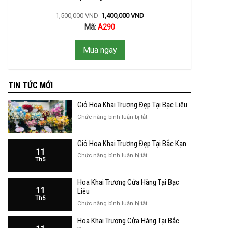
1,500,000
VND
1,400,000
VND
Mã:
A290
Mua ngay
TIN TỨC MỚI
Giỏ Hoa Khai Trương Đẹp Tại Bạc Liêu
ở
Chức năng bình luận bị tắt
Giỏ
Hoa
Giỏ Hoa Khai Trương Đẹp Tại Bắc Kạn
Khai
11
Trương
ở
Chức năng bình luận bị tắt
Th5
Đẹp
Giỏ
Tại
Hoa
Bạc
Hoa Khai Trương Cửa Hàng Tại Bạc
Khai
Liêu
11
Trương
Liêu
Th5
Đẹp
ở
Chức năng bình luận bị tắt
Tại
Hoa
Bắc
Hoa Khai Trương Cửa Hàng Tại Bắc
Khai
Kạn