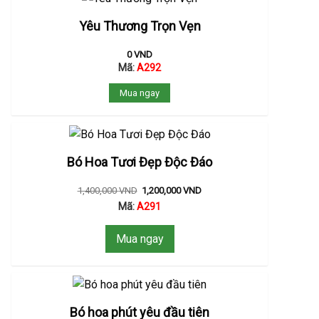
Yêu Thương Trọn Vẹn
0
VND
Mã:
A292
Mua ngay
Bó Hoa Tươi Đẹp Độc Đáo
1,400,000
VND
1,200,000
VND
Mã:
A291
Mua ngay
Bó hoa phút yêu đầu tiên