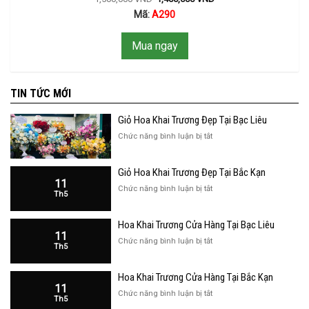
Mã:
A290
Mua ngay
TIN TỨC MỚI
Giỏ Hoa Khai Trương Đẹp Tại Bạc Liêu
ở
Chức năng bình luận bị tắt
Giỏ
Hoa
Giỏ Hoa Khai Trương Đẹp Tại Bắc Kạn
Khai
11
Trương
ở
Chức năng bình luận bị tắt
Th5
Đẹp
Giỏ
Tại
Hoa
Bạc
Hoa Khai Trương Cửa Hàng Tại Bạc Liêu
Khai
Liêu
11
Trương
ở
Chức năng bình luận bị tắt
Th5
Đẹp
Hoa
Tại
Khai
Bắc
Hoa Khai Trương Cửa Hàng Tại Bắc Kạn
Trương
Kạn
11
Cửa
ở
Chức năng bình luận bị tắt
Th5
Hàng
Hoa