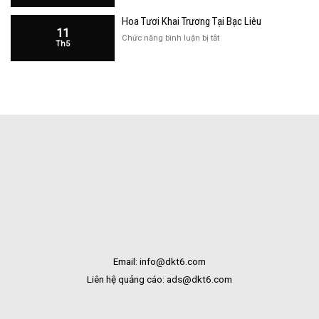
Tại
Khai
Bạc
Hoa Tươi Khai Trương Tại Bạc Liêu
Trương
Liêu
11
Cửa
ở
Chức năng bình luận bị tắt
Th5
Hàng
Hoa
Tại
Tươi
Bắc
Khai
Kạn
Trương
Tại
Bạc
Liêu
Email: info@dkt6.com
Liên hệ quảng cáo: ads@dkt6.com