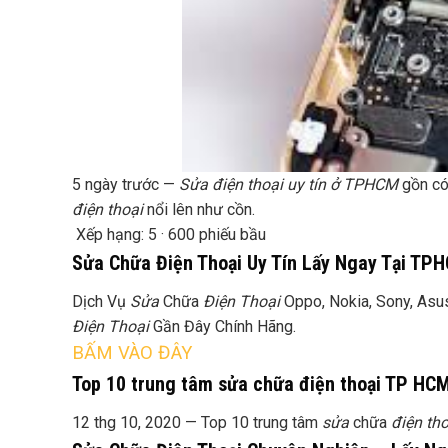
5 ngày trước —
Sửa điện thoại uy tín ở TPHCM
gồn có
điện thoại
nổi lên như cồn.
Xếp hạng: 5 · ‎600 phiếu bầu
Sửa Chữa Điện Thoại Uy Tín Lấy Ngay Tại TPH
Dịch Vụ
Sửa
Chữa
Điện Thoại
Oppo, Nokia, Sony, Asu
Điện Thoại
Gần Đây Chính Hãng.
BẤM VÀO ĐÂY
Top 10 trung tâm sửa chữa điện thoại TP HC
12 thg 10, 2020 —
Top 10 trung tâm
sửa
chữa
điện tho