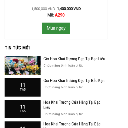
1,500,000
VND
1,400,000
VND
Mã:
A290
Mua ngay
TIN TỨC MỚI
Giỏ Hoa Khai Trương Đẹp Tại Bạc Liêu
ở
Chức năng bình luận bị tắt
Giỏ
Hoa
Giỏ Hoa Khai Trương Đẹp Tại Bắc Kạn
Khai
11
Trương
ở
Chức năng bình luận bị tắt
Th5
Đẹp
Giỏ
Tại
Hoa
Bạc
Hoa Khai Trương Cửa Hàng Tại Bạc
Khai
Liêu
11
Trương
Liêu
Th5
Đẹp
ở
Chức năng bình luận bị tắt
Tại
Hoa
Bắc
Hoa Khai Trương Cửa Hàng Tại Bắc
Khai
Kạn