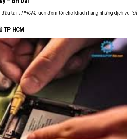
ay – BH Dài
 đầu tại
TPHCM
, luôn đem tới cho khách hàng những dịch vụ
tốt
t ở TP HCM