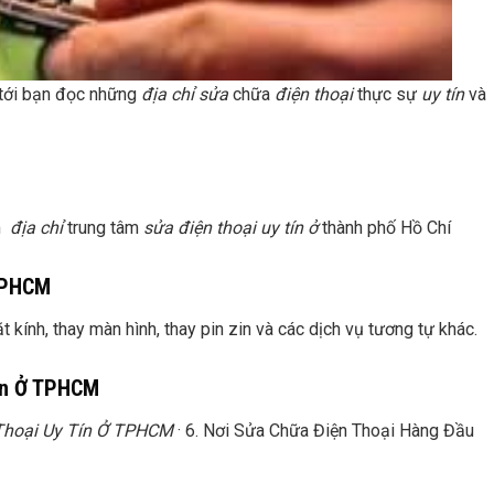
i tới bạn đọc những
địa chỉ sửa
chữa
điện thoại
thực sự
uy tín
và
âm
địa chỉ
trung tâm
sửa điện thoại uy tín ở
thành phố Hồ Chí
 TPHCM
 kính, thay màn hình, thay pin zin và các dịch vụ tương tự khác.
Tín Ở TPHCM
 Thoại Uy Tín Ở TPHCM
· 6. Nơi Sửa Chữa Điện Thoại Hàng Đầu