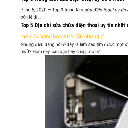
7 thg 5, 2020 —
Top 3 trung tâm
sửa điện thoại uy tín 
bán lẻ di …
Top 5 Địa chỉ sửa chữa điện thoại uy tín nhất
mở cửa hàng hoa tươi cần những gì
Nhưng điều đáng nói
ở
đây là làm sao tìm được một
đ
nhất? Hôm nay, các bạn hãy cùng Toplist …