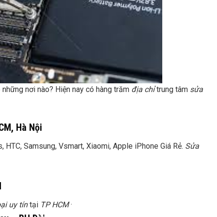
 những nơi nào? Hiện nay có hàng trăm
địa chỉ
trung tâm
sửa
CM, Hà Nội
s, HTC, Samsung, Vsmart, Xiaomi, Apple iPhone Giá Rẻ.
Sửa
M
ại uy tín
tại
TP HCM
·