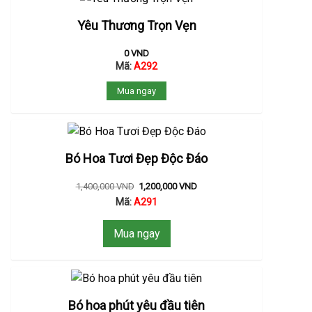
Yêu Thương Trọn Vẹn
0
VND
Mã:
A292
Mua ngay
Bó Hoa Tươi Đẹp Độc Đáo
1,400,000
VND
1,200,000
VND
Mã:
A291
Mua ngay
Bó hoa phút yêu đầu tiên