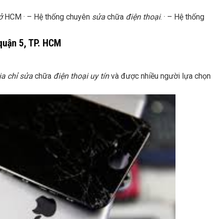
ở
HCM · – Hệ thống chuyên
sửa
chữa
điện thoại
. · – Hệ thống
 quận 5, TP. HCM
ịa chỉ sửa
chữa
điện thoại uy tín
và được nhiều người lựa chọn