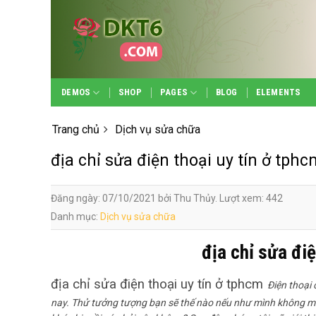
Skip
to
content
DEMOS
SHOP
PAGES
BLOG
ELEMENTS
Trang chủ
Dịch vụ sửa chữa
địa chỉ sửa điện thoại uy tín ở tphc
Đăng ngày: 07/10/2021 bởi Thu Thủy. Lượt xem: 442
Danh mục:
Dịch vụ sửa chữa
địa chỉ sửa điệ
địa chỉ sửa điện thoại uy tín ở tphcm
Điện thoại 
nay. Thử tưởng tượng bạn sẽ thế nào nếu như mình không man