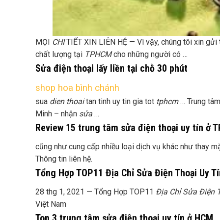
MỌI
CHI
TIẾT XIN LIÊN HỆ —
Vì vậy, chúng tôi xin gử
chất lượng tại
TPHCM
cho những người có …
Sửa điện thoại lấy liền tại chỗ 30 phút
shop hoa bình chánh
sua
dien thoai
tan tinh uy tin gia tot
tphcm
… Trung t
Minh – nhận
sửa
…
Review 15 trung tâm sửa điện thoại uy tín ở
cũng như cung cấp nhiều loại dịch vụ khác như thay mặt
Thông tin liên hệ.
Tổng Hợp TOP11 Địa Chỉ Sửa Điện Thoại Uy 
28 thg 1, 2021 —
Tổng Hợp TOP11
Địa Chỉ Sửa Điện
Việt Nam
Top 3 trung tâm sửa điện thoại uy tín ở HCM