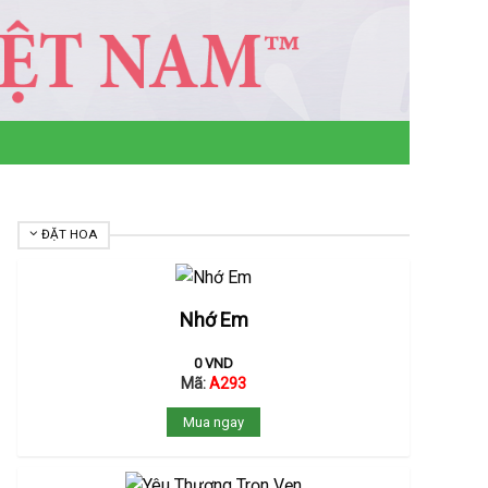
ĐẶT HOA
Nhớ Em
0
VND
Mã:
A293
Mua ngay