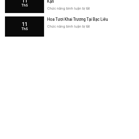
11
Kạn
Trương
Th5
Cửa
ở
Chức năng bình luận bị tắt
Hàng
Hoa
Tại
Hoa Tươi Khai Trương Tại Bạc Liêu
Khai
Bạc
11
Trương
ở
Chức năng bình luận bị tắt
Liêu
Th5
Cửa
Hoa
Hàng
Tươi
Tại
Khai
Bắc
Trương
Kạn
Tại
Bạc
Liêu