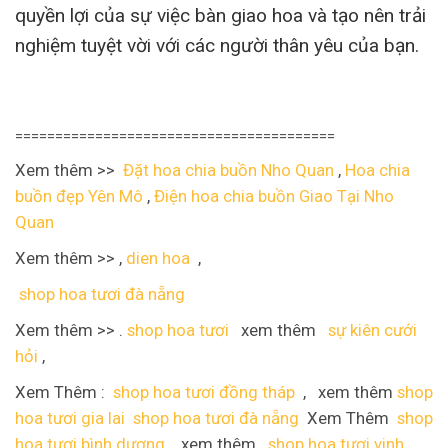
quyền lợi của sự việc bàn giao hoa và tạo nên trải
nghiệm tuyệt vời với các người thân yêu của bạn.
========================================
Xem thêm >>
Đặt hoa chia buồn Nho Quan
,
Hoa chia
buồn đẹp Yên Mô
,
Điện hoa chia buồn Giao Tại Nho
Quan
Xem thêm >> ,
dien hoa
,
shop hoa tươi đà nẵng
Xem thêm >> .
shop hoa tươi
xem thêm
sự kiên cưới
hỏi
,
Xem Thêm :
shop hoa tươi đồng tháp
, xem thêm
shop
hoa tươi gia lai
shop hoa tươi đà nẵng
Xem Thêm
shop
hoa tươi bình dương
xem thêm
shop hoa tươi vinh