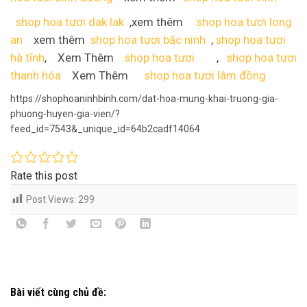
shop hoa tươi dak lak
,xem thêm
shop hoa tươi long
an
xem thêm
shop hoa tươi băc ninh
,
shop hoa tươi
hà tĩnh
, Xem Thêm
shop hoa tươi
,
shop hoa tươi
thanh hóa
Xem Thêm
shop hoa tươi lâm đồng
https://shophoaninhbinh.com/dat-hoa-mung-khai-truong-gia-
phuong-huyen-gia-vien/?
feed_id=7543&_unique_id=64b2cadf14064
Rate this post
Post Views:
299
Bài viết cùng chủ đề: