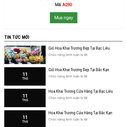
Mã:
A290
Mua ngay
TIN TỨC MỚI
Giỏ Hoa Khai Trương Đẹp Tại Bạc Liêu
ở
Chức năng bình luận bị tắt
Giỏ
Hoa
Giỏ Hoa Khai Trương Đẹp Tại Bắc Kạn
Khai
11
Trương
ở
Chức năng bình luận bị tắt
Th5
Đẹp
Giỏ
Tại
Hoa
Bạc
Hoa Khai Trương Cửa Hàng Tại Bạc Liêu
Khai
Liêu
11
Trương
ở
Chức năng bình luận bị tắt
Th5
Đẹp
Hoa
Tại
Khai
Bắc
Hoa Khai Trương Cửa Hàng Tại Bắc Kạn
Trương
Kạn
11
Cửa
ở
Chức năng bình luận bị tắt
Th5
Hàng
Hoa
Tại