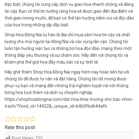
Đặc biệt, chúng tôi cung cấp dịch vụ giao hoa nhanh chóng và đáng
tin cậy. Bạn có thể tin tưởng rằng hoa sẽ được giao đến địa điểm và
thời gian mong muốn, để bạn có thể tận hưởng niềm vui và độc đáo
của hoa trong những dịp đặc biệt.
Shop Hoa Đồng Nai tự hào là địa chỉ mua sắm hoa tin cậy và chất
lượng cho mọi người tại Đồng Nai và các vùng lân cận. Chúng tôi
luôn tận hưởng việc tạo ra những bó hoa độc đáo, mang theo một
thông điệp yêu thương và sự chăm sóc. Hãy đến với chúng tôi và
khám phá thế giới hoa đầy màu sắc và sự tinh tế.
Hãy ghé thăm Shop Hoa Đồng Nai ngay hôm nay hoặc liên hệ với
chúng tôi để được tư vấn và đặt hàng. Chúng tôi rất mong được
phục vụ bạn và mang đến những trải nghiệm tuyệt vời với những
bông hoa tươi thắm và dịch vụ chuyên nghiệp.
https://shophoadongnai.com/dat-hoa-khai-truong-cho-bac-nhon-
trach/?feed_id=14422&_unique_id=64b0fbd644afb
Rate this post
Post Views:
255