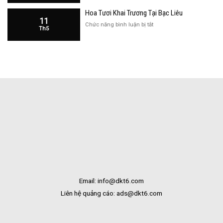
Khai
Bạc
Hoa Tươi Khai Trương Tại Bạc Liêu
Trương
Liêu
11
Cửa
ở
Chức năng bình luận bị tắt
Th5
Hàng
Hoa
Tại
Tươi
Bắc
Khai
Kạn
Trương
Tại
Bạc
Liêu
Email: info@dkt6.com
Liên hệ quảng cáo: ads@dkt6.com