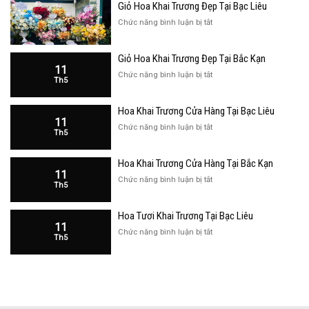
Giỏ Hoa Khai Trương Đẹp Tại Bạc Liêu
ở
Chức năng bình luận bị tắt
Giỏ
Hoa
Giỏ Hoa Khai Trương Đẹp Tại Bắc Kạn
Khai
11
Trương
ở
Chức năng bình luận bị tắt
Th5
Đẹp
Giỏ
Tại
Hoa
Bạc
Hoa Khai Trương Cửa Hàng Tại Bạc Liêu
Khai
Liêu
11
Trương
ở
Chức năng bình luận bị tắt
Th5
Đẹp
Hoa
Tại
Khai
Bắc
Hoa Khai Trương Cửa Hàng Tại Bắc Kạn
Trương
Kạn
11
Cửa
ở
Chức năng bình luận bị tắt
Th5
Hàng
Hoa
Tại
Khai
Bạc
Hoa Tươi Khai Trương Tại Bạc Liêu
Trương
Liêu
11
Cửa
ở
Chức năng bình luận bị tắt
Th5
Hàng
Hoa
Tại
Tươi
Bắc
Khai
Kạn
Trương
Tại
Bạc