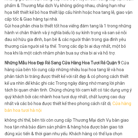
phẩm & Thương Mại dịch Vụ không giống nhau, chẳng hạn như
họa tiết thiết kế bó hoa thiết lập cấu hình hoặc hoa tang lễ, giao vận
cấp tốc & Giao hàng tại nhà.
Gửi hoa phân chia bi thiết tốt hoa viếng đám tang là 1 trong những
hành vi chân thành và ý nghĩa biểu lộ sự kính trọng và san sẻ nỗi
đau sở hữu gia đình, bạn bè & các người thân trong gia đình yêu
thương của người sẽ tạ thế. Trong các dịp bi ai duy nhất, một bó
hoa khi là một cách nhằm phân bua sự chia bi ai và hỗ trợ.
Những Mẫu Hoa Đẹp Rẻ Sang Cửa Hàng Hoa Tươi Rẻ Quận 9
Cửa
hàng của bên tôi cung cấp những nhiều loại hoa tang lễ và hoa
phân tách bi tráng được thiết kế với rất đẹp & có phong cách thiết
kế ưa nhìn để khắc ghi các Trong ngày đáng nhớ mang lời phân
tách bi quan chân tình. Chúng chúng tôi cam kết có tác dụng ưng ý
quý khách bởi các nhành hoa tươi duy nhất, chất lượng cao duy
nhất và các bó hoa được thiết kế theo phong cách rất dị.
Cửa hàng
bán hoa tươi hà nội
không chỉ thế, bên tôi còn cung cấp Thương Mại dịch Vụ bàn giao
hoa tận nhà bảo đảm sản phẩm & hàng hóa được bàn giao tới
đúng xúc tiến & thời gian nhu yếu. Khách hàng có thể lựa chọn