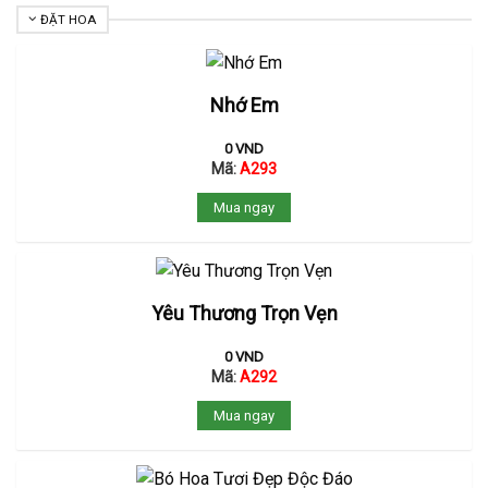
ĐẶT HOA
Nhớ Em
0
VND
Mã:
A293
Mua ngay
Yêu Thương Trọn Vẹn
0
VND
Mã:
A292
Mua ngay