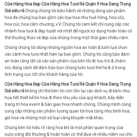
Cửa Hàng Hoa Đẹp Cửa Hàng Hoa Tươi Rẻ Quận 9 Hoa Sang Trọng
Giá siêu rẻ
Chúng chúng tôi kiêu hãnh về những dòng sản phẩm
hoa đa chủng loại bao gồm các loại hoa như huê hồng, hoa cốc,
hoa cúc, hoa cẩm chướng, v.V. Chúng tôi cam kết chỉ cung cấp các
nhành hoa tươi & đẹp tuyệt vời nhất để người sử dụng hoàn toàn có
thể thưởng thức vẻ đẹp của chúng trong một thời gian nhiều năm.
Chúng chúng tôi dùng những nguồn hoa an toàn & luôn lựa chọn
các cành hoa tươi nhất hiện tại bao gồm. Chúng tôi cũng bảo đảm
an toàn rằng tất cả các sản phẩm của bên tôi đc lưu trữ & chăm
sóc đúng cách để đảm bảo bọn chúng luôn tươi thế hệ & ở trong
tình trạng cực tốt cho khách hàng của tôi.
Cửa Hàng Hoa Đẹp Cửa Hàng Hoa Tươi Rẻ Quận 9 Hoa Sang Trọng
Giá siêu rẻ
không chỉ thế bên tôi còn tồn tại các dịch vụ đi kèm như
họa tiết thiết kế bó hoa đi theo nhu yếu của quý khách, bày diễn
trang trí hoa event & bàn giao hoa nhanh chóng. Chúng mình cũng
cung cấp những sản phẩm tương quan tới hoa cũng như bình hoa,
giỏ hoa và những một số loại vàng khuyến mãi khác.
Chúng bên tôi hiểu rõ rằng hoa khi là một phần quan trọng của
cuộc sống đời thường & hoàn toàn có thể đưa về nhiều niềm vui cho