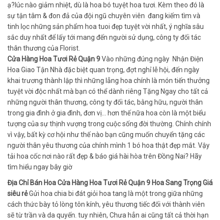
ạ?lúc nào giảm nhiệt, dù là hoa bó tuyệt hoa tươi. Kèm theo đó là
sự tận tâm & đon đả của đội ngũ chuyên viên đang kiếm tìm và
tinh lọc những sản phẩm hoa tuoi đẹp tuyệt vời nhất, ý nghĩa sâu
sắc duy nhất để lấy tới mang đến người sử dụng, công ty đối tác
thân thương của Florist.
Cửa Hàng Hoa Tươi Rẻ Quận 9
Vào những đúng ngày Nhận Điện
Hoa Giao Tận Nhà đặc biệt quan trọng, đợt nghỉ lễ hội, đến ngày
khai trương thành lập thì những lẵng hoa chính là món tiến thưởng
tuyệt vời độc nhất mà bạn có thể dành riêng Tặng Ngay cho tất cả
những người thân thương, công ty đối tác, bằng hữu, người thân
trong gia đình ở gia đình, đơn vị… hơn thế nữa hoa còn là một biểu
tượng của sự thịnh vượng trong cuộc sống đời thường. Chính chính
vì vậy, bất kỳ cơ hội như thế nào bạn cũng muốn chuyển tặng các
người thân yêu thương của chính mình 1 bó hoa thật đẹp mắt. Vậy
tải hoa cốc nơi nào rất đẹp & báo giá hài hòa trên Đồng Nai? Hãy
tìm hiểu ngay bây giờ
Địa Chỉ Bán Hoa Cửa Hàng Hoa Tươi Rẻ Quận 9 Hoa Sang Trọng Giá
siêu rẻ
Gửi hoa chia bi đát giỏi hoa tang là một trong giữa những
cách thức bày tỏ lòng tôn kính, yêu thương tiếc đối với thành viên
sẽ từ trần và da quyến. tuy nhiên, Chưa hẳn ai cũng tất cả thời hạn