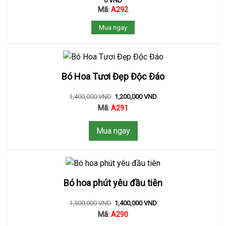
0
VND
Mã:
A292
Mua ngay
Bó Hoa Tươi Đẹp Độc Đáo
1,400,000
VND
1,200,000
VND
Mã:
A291
Mua ngay
Bó hoa phút yêu đầu tiên
1,500,000
VND
1,400,000
VND
Mã:
A290