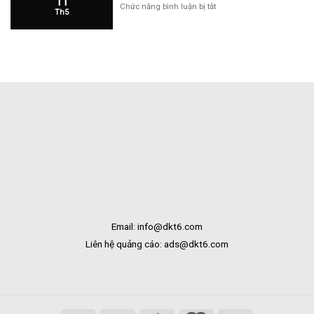
11
Cửa
ở
Chức năng bình luận bị tắt
Th5
Hàng
Hoa
Tại
Tươi
Bắc
Khai
Kạn
Trương
Tại
Bạc
Liêu
Email: info@dkt6.com
Liên hệ quảng cáo: ads@dkt6.com