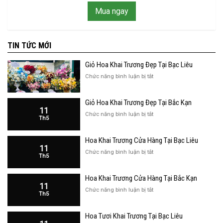
Mua ngay
TIN TỨC MỚI
Giỏ Hoa Khai Trương Đẹp Tại Bạc Liêu
ở
Chức năng bình luận bị tắt
Giỏ
Hoa
Giỏ Hoa Khai Trương Đẹp Tại Bắc Kạn
Khai
11
Trương
ở
Chức năng bình luận bị tắt
Th5
Đẹp
Giỏ
Tại
Hoa
Bạc
Hoa Khai Trương Cửa Hàng Tại Bạc Liêu
Khai
Liêu
11
Trương
ở
Chức năng bình luận bị tắt
Th5
Đẹp
Hoa
Tại
Khai
Bắc
Hoa Khai Trương Cửa Hàng Tại Bắc Kạn
Trương
Kạn
11
Cửa
ở
Chức năng bình luận bị tắt
Th5
Hàng
Hoa
Tại
Khai
Bạc
Hoa Tươi Khai Trương Tại Bạc Liêu
Trương
Liêu